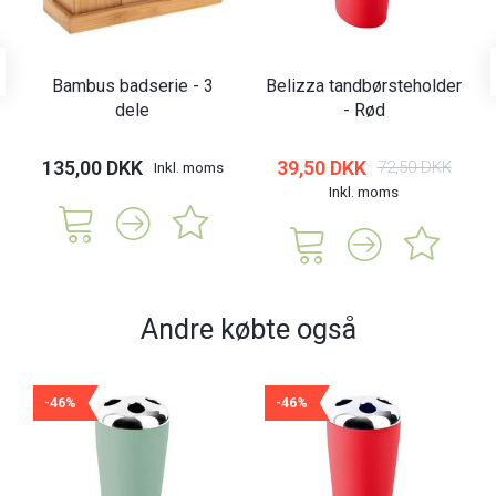
Bambus badserie - 3
Belizza tandbørsteholder
dele
- Rød
135,00 DKK
39,50 DKK
72,50 DKK
Inkl. moms
Inkl. moms
Andre købte også
-46%
-46%