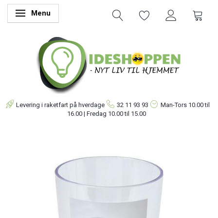
Menu
Skifte navigation
Levering i raketfart på hverdage
32 11 93 93
Man-Tors
10.00 til
16.00 | Fredag 10.00 til 15.00