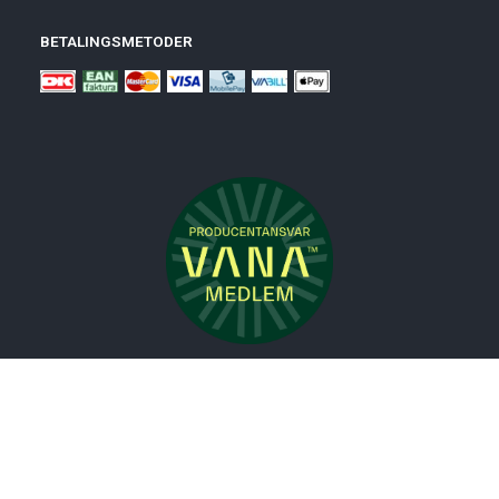
BETALINGSMETODER
Nyheder
Bolig
Småmøbler
Badeværelse
Køkken
Udeliv