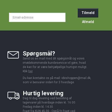
Tilmeld
Email-
adresse
Afmeld
Spørgsmål?
Send os en mail med dit spørgsmål og vores
imødekommende kundeservice vil gøre, hvad
de kan for at være behjælpelige hurtigst muligt.
Klik
her
.
Du kan kontakte os på mail:
ideshoppen@mail.dk,
som vi besvarer inden for 3 hverdage.
Hurtig levering
Dag til dag levering ved bestilling af
lagervarer på hverdage inden kl. 16.00.
Fredag inden kl. 14.30.
Fragt fra KUN 45,00 - Opnå fri fragt ved