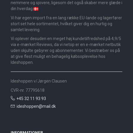
nemmere og sjovere, ligesom det også skaber mere glæde i
din hverdag
Vi har egen import fra en lang række EU-lande og lagerfører
stort set hele sortimentet, hvilket giver dig en hurtig og
samlet levering.
Vi oplever desuden en meget høj kundetilfredshed på 4,9/5
via e-mærket Reviews, da vi netop er en e-mærket netbutik
uden skjulte gebyrer og abonnementer. Vi bestræber os på
at give flest muligt en behagelig købsoplevelse hos
Ideshoppen.
Ideshoppen v/Jørgen Clausen
CVR-nr. 77795618
+45 32 11 93 93
ideshoppen@mail.dk
INFORMATIONER