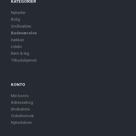
KATEGORIER
Nyheder
Bolig
Småmøbler
Badeværelse
Køkken
Udeliv
Børn & leg
Tilbudshjørnet
KONTO
Min konto
Adressebog
Ønskeliste
Ordrehistorik
Nyhedsbrev