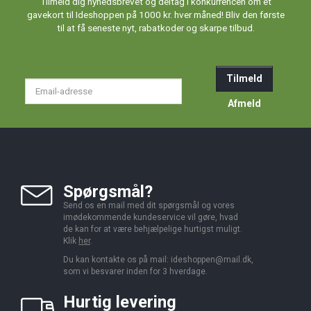
Tilmeld dig nyhedsbrevet og deltag i konkurrencen om et
gavekort til Ideshoppen på 1000 kr. hver måned! Bliv den første
til at få seneste nyt, rabatkoder og skarpe tilbud.
Tilmeld
Email-
adresse
Afmeld
Spørgsmål?
Send os en mail med dit spørgsmål og vores
imødekommende kundeservice vil gøre, hvad
de kan for at være behjælpelige hurtigst muligt.
Klik
her
.
Du kan kontakte os på mail:
ideshoppen@mail.dk,
som vi besvarer inden for 3 hverdage.
Hurtig levering