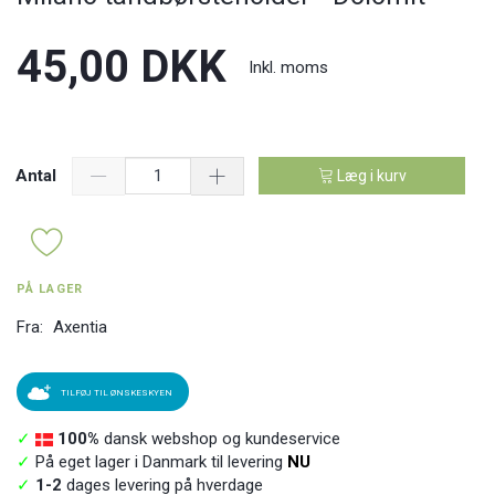
45,00 DKK
Inkl. moms
Antal
Læg i kurv
PÅ LAGER
Fra:
Axentia
TILFØJ TIL ØNSKESKYEN
✓
100%
dansk webshop og kundeservice
✓
På eget lager i Danmark til levering
NU
✓
1-2
dages levering på hverdage