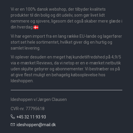
Vi er en 100% dansk webshop, der tilbyder kvalitets
produkter til din bolig og dit udeliv, som gør livet lidt
nemmere og sjovere, ligesom det også skaber mere glæde i
din hverdag
Vi har egen import fra en lang række EU-lande og lagerfører
stort set hele sortimentet, hvilket giver dig en hurtig og
samlet levering.
Vi oplever desuden en meget høj kundetilfredshed på 4,9/5
via e-mærket Reviews, da vi netop er en e-mærket netbutik
uden skjulte gebyrer og abonnementer. Vi bestræber os på
at give flest muligt en behagelig købsoplevelse hos
Ideshoppen.
Ideshoppen v/Jørgen Clausen
CVR-nr. 77795618
+45 32 11 93 93
ideshoppen@mail.dk