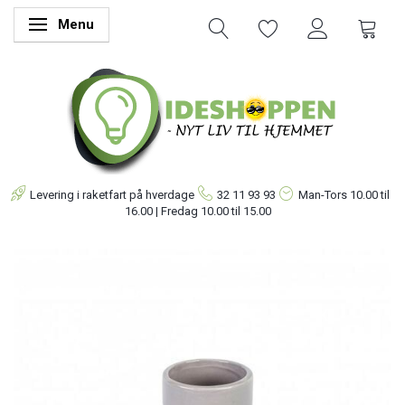
Menu
Skifte navigation
Levering i raketfart på hverdage
32 11 93 93
Man-Tors
10.00 til
16.00 | Fredag 10.00 til 15.00