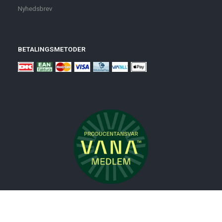
Nyhedsbrev
BETALINGSMETODER
Nyheder
Bolig
Småmøbler