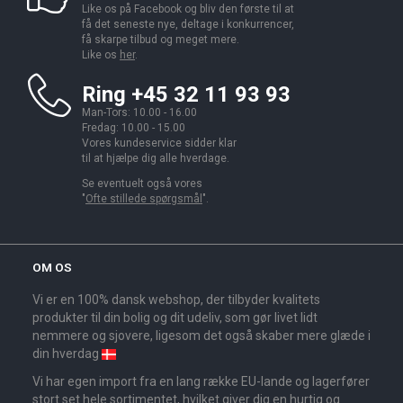
Like os på Facebook og bliv den første til at
få det seneste nye, deltage i konkurrencer,
få skarpe tilbud og meget mere.
Like os
her
.
Ring +45 32 11 93 93
Man-Tors: 10.00 - 16.00
Fredag: 10.00 - 15.00
Vores kundeservice sidder klar
til at hjælpe dig alle hverdage.
Se eventuelt også vores
"
Ofte stillede spørgsmål
".
OM OS
Vi er en 100% dansk webshop, der tilbyder kvalitets
produkter til din bolig og dit udeliv, som gør livet lidt
nemmere og sjovere, ligesom det også skaber mere glæde i
din hverdag
Vi har egen import fra en lang række EU-lande og lagerfører
stort set hele sortimentet, hvilket giver dig en hurtig og