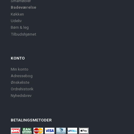
Småmøbler
Badeværelse
Køkken
Udeliv
Børn & leg
Tilbudshjørnet
KONTO
Min konto
Adressebog
Ønskeliste
Ordrehistorik
Nyhedsbrev
BETALINGSMETODER