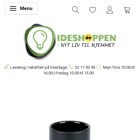
Menu
Skifte navigation
Levering i raketfart på hverdage
32 11 93 93
Man-Tors
10.00 til
16.00 | Fredag 10.00 til 15.00