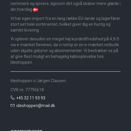
nemmere og sjovere, ligesom det også skaber mere glæde i
din hverdag
Vi har egen import fra en lang række EU-lande og lagerfører
stort set hele sortimentet, hvilket giver dig en hurtig og
samlet levering.
Vi oplever desuden en meget høj kundetilfredshed på 4,9/5
via e-mærket Reviews, da vi netop er en e-mærket netbutik
uden skjulte gebyrer og abonnementer. Vi bestræber os på
at give flest muligt en behagelig købsoplevelse hos
Ideshoppen.
Ideshoppen v/Jørgen Clausen
CVR-nr. 77795618
+45 32 11 93 93
ideshoppen@mail.dk