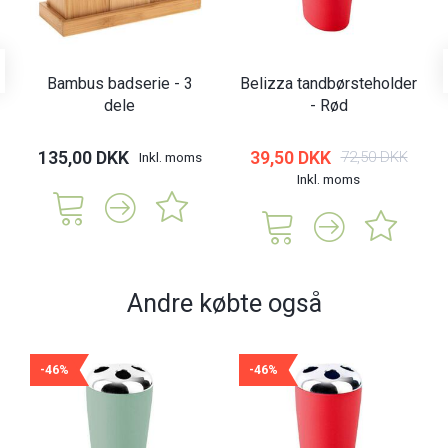
Bambus badserie - 3
Belizza tandbørsteholder
dele
- Rød
135,00 DKK
39,50 DKK
72,50 DKK
Inkl. moms
Inkl. moms
Andre købte også
-46%
-46%