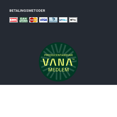
BETALINGSMETODER
Nyheder
Bolig
Småmøbler
Badeværelse
Køkken
Udeliv