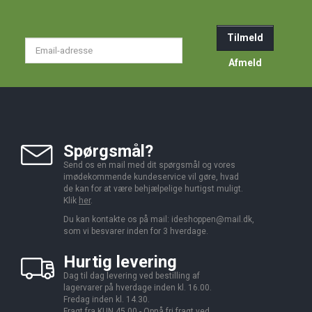
Tilmeld
Email-
adresse
Afmeld
Spørgsmål?
Send os en mail med dit spørgsmål og vores
imødekommende kundeservice vil gøre, hvad
de kan for at være behjælpelige hurtigst muligt.
Klik
her
.
Du kan kontakte os på mail:
ideshoppen@mail.dk,
som vi besvarer inden for 3 hverdage.
Hurtig levering
Dag til dag levering ved bestilling af
lagervarer på hverdage inden kl. 16.00.
Fredag inden kl. 14.30.
Fragt fra KUN 45,00 - Opnå fri fragt ved