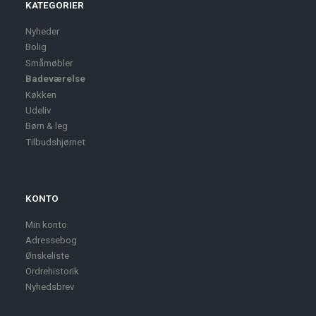
KATEGORIER
Nyheder
Bolig
Småmøbler
Badeværelse
Køkken
Udeliv
Børn & leg
Tilbudshjørnet
KONTO
Min konto
Adressebog
Ønskeliste
Ordrehistorik
Nyhedsbrev