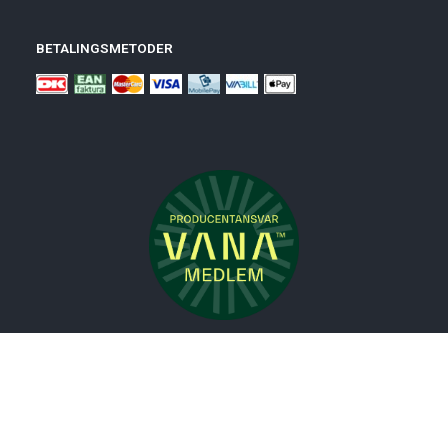
BETALINGSMETODER
Nyheder
Bolig
Småmøbler
Badeværelse
Køkken