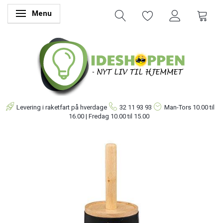
Menu
Skifte navigation
Levering i raketfart på hverdage
32 11 93 93
Man-Tors
10.00 til
16.00 | Fredag 10.00 til 15.00