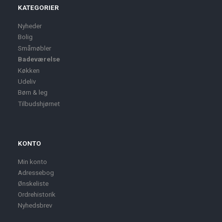
KATEGORIER
Nyheder
Bolig
Småmøbler
Badeværelse
Køkken
Udeliv
Børn & leg
Tilbudshjørnet
KONTO
Min konto
Adressebog
Ønskeliste
Ordrehistorik
Nyhedsbrev