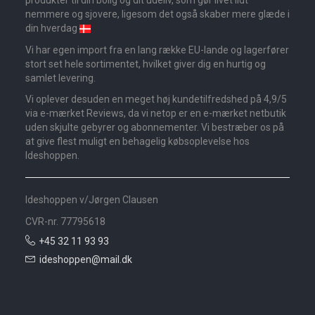
produkter til din bolig og dit udeliv, som gør livet lidt
nemmere og sjovere, ligesom det også skaber mere glæde i
din hverdag
Vi har egen import fra en lang række EU-lande og lagerfører
stort set hele sortimentet, hvilket giver dig en hurtig og
samlet levering.
Vi oplever desuden en meget høj kundetilfredshed på 4,9/5
via e-mærket Reviews, da vi netop er en e-mærket netbutik
uden skjulte gebyrer og abonnementer. Vi bestræber os på
at give flest muligt en behagelig købsoplevelse hos
Ideshoppen.
Ideshoppen v/Jørgen Clausen
CVR-nr. 77795618
+45 32 11 93 93
ideshoppen@mail.dk