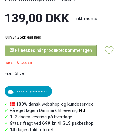
139,00 DKK
Inkl. moms
Få besked når produktet kommer igen
IKKE PÅ LAGER
Fra:
5five
TILFØJ TIL ØNSKESKYEN
✓
100%
dansk webshop og kundeservice
✓
På eget lager i Danmark til levering
NU
✓
1-2
dages levering på hverdage
✓
Gratis
fragt ved
699 kr.
til GLS pakkeshop
✓
14
dages fuld returret