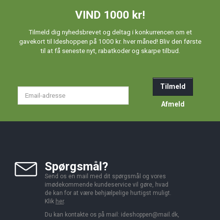
VIND 1000 kr!
Tilmeld dig nyhedsbrevet og deltag i konkurrencen om et
gavekort til Ideshoppen på 1000 kr. hver måned! Bliv den første
til at få seneste nyt, rabatkoder og skarpe tilbud.
Tilmeld
Email-
adresse
Afmeld
Spørgsmål?
Send os en mail med dit spørgsmål og vores
imødekommende kundeservice vil gøre, hvad
de kan for at være behjælpelige hurtigst muligt.
Klik
her
.
Du kan kontakte os på mail:
ideshoppen@mail.dk,