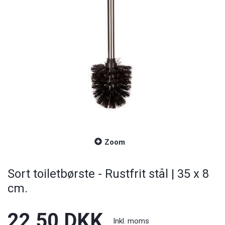
Zoom
Sort toiletbørste - Rustfrit stål | 35 x 8
cm.
22,50 DKK
Inkl. moms