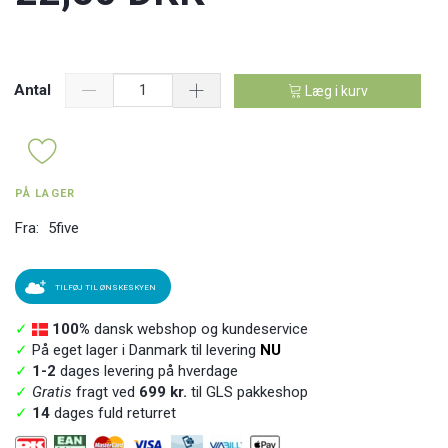
Antal
Læg i kurv
PÅ LAGER
Fra:
5five
TILFØJ TIL ØNSKESKYEN
✓
100%
dansk webshop og kundeservice
✓
På eget lager i Danmark til levering
NU
✓
1-2
dages levering på hverdage
✓
Gratis
fragt ved
699 kr.
til GLS pakkeshop
✓
14
dages fuld returret