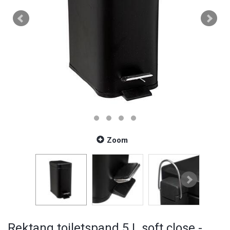
Zoom
Rektang toiletspand 5 L soft close -