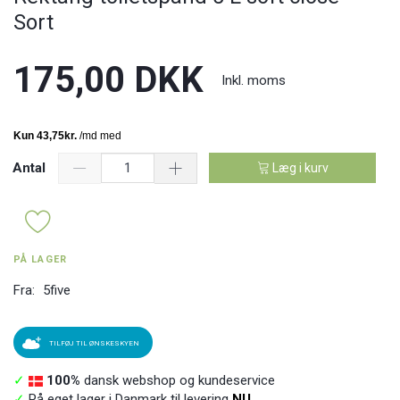
Sort
175,00 DKK
Inkl. moms
Antal
Læg i kurv
PÅ LAGER
Fra:
5five
TILFØJ TIL ØNSKESKYEN
✓
100%
dansk webshop og kundeservice
✓
På eget lager i Danmark til levering
NU