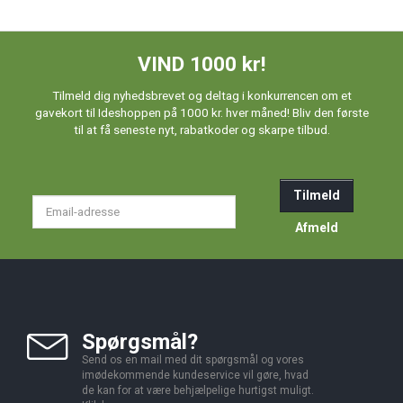
VIND 1000 kr!
Tilmeld dig nyhedsbrevet og deltag i konkurrencen om et
gavekort til Ideshoppen på 1000 kr. hver måned! Bliv den første
til at få seneste nyt, rabatkoder og skarpe tilbud.
Tilmeld
Email-
adresse
Afmeld
Spørgsmål?
Send os en mail med dit spørgsmål og vores
imødekommende kundeservice vil gøre, hvad
de kan for at være behjælpelige hurtigst muligt.