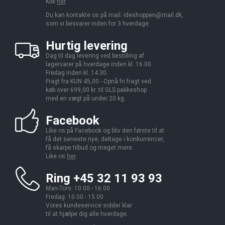
Klik
her
.
Du kan kontakte os på mail:
ideshoppen@mail.dk,
som vi besvarer inden for 3 hverdage.
Hurtig levering
Dag til dag levering ved bestilling af
lagervarer på hverdage inden kl. 16.00.
Fredag inden kl. 14.30.
Fragt fra KUN 45,00 - Opnå fri fragt ved
køb over 699,00 kr. til GLS pakkeshop
med en vægt på under 20 kg.
Facebook
Like os på Facebook og bliv den første til at
få det seneste nye, deltage i konkurrencer,
få skarpe tilbud og meget mere.
Like os
her
.
Ring +45 32 11 93 93
Man-Tors: 10.00 - 16.00
Fredag: 10.00 - 15.00
Vores kundeservice sidder klar
til at hjælpe dig alle hverdage.