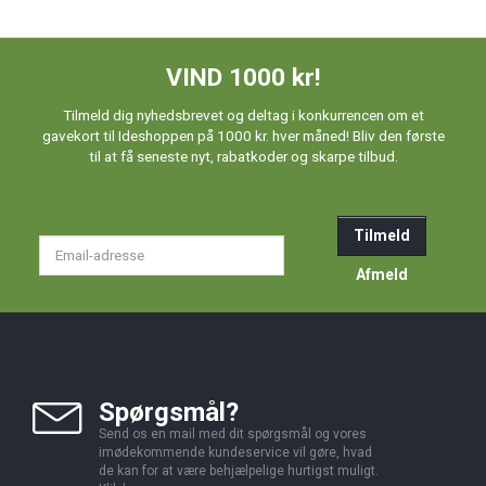
VIND 1000 kr!
Tilmeld dig nyhedsbrevet og deltag i konkurrencen om et
gavekort til Ideshoppen på 1000 kr. hver måned! Bliv den første
til at få seneste nyt, rabatkoder og skarpe tilbud.
Tilmeld
Email-
adresse
Afmeld
Spørgsmål?
Send os en mail med dit spørgsmål og vores
imødekommende kundeservice vil gøre, hvad
de kan for at være behjælpelige hurtigst muligt.