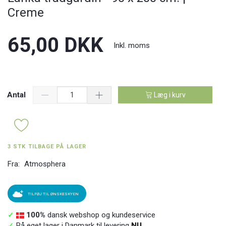
Creme
65,00 DKK
Inkl. moms
Antal
Læg i kurv
3 STK TILBAGE PÅ LAGER
Fra:
Atmosphera
TILFØJ TIL ØNSKESKYEN
✓
100%
dansk webshop og kundeservice
✓
På eget lager i Danmark til levering
NU