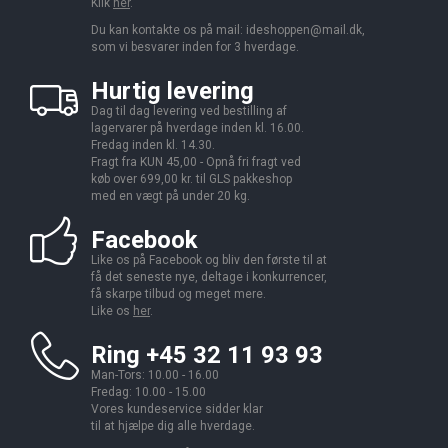
Klik
her
.
Du kan kontakte os på mail:
ideshoppen@mail.dk,
som vi besvarer inden for 3 hverdage.
Hurtig levering
Dag til dag levering ved bestilling af
lagervarer på hverdage inden kl. 16.00.
Fredag inden kl. 14.30.
Fragt fra KUN 45,00 - Opnå fri fragt ved
køb over 699,00 kr. til GLS pakkeshop
med en vægt på under 20 kg.
Facebook
Like os på Facebook og bliv den første til at
få det seneste nye, deltage i konkurrencer,
få skarpe tilbud og meget mere.
Like os
her
.
Ring +45 32 11 93 93
Man-Tors: 10.00 - 16.00
Fredag: 10.00 - 15.00
Vores kundeservice sidder klar
til at hjælpe dig alle hverdage.