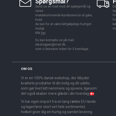
Spørgsmål?
H
Send os en mail med dit spørgsmål og
Da
vores
la
imødekommende kundeservice vil gøre,
Fr
hvad
Fr
de kan for at være behjælpelige hurtigst
kø
muligt.
me
Klik
her
.
Du kan kontakte os på mail:
ideshoppen@mail.dk,
som vi besvarer inden for 3 hverdage.
OM OS
Vi er en 100% dansk webshop, der tilbyder
kvalitets produkter til din bolig og dit udeliv,
som gør livet lidt nemmere og sjovere, ligesom
det også skaber mere glæde i din hverdag
Vi har egen import fra en lang række EU-lande
og lagerfører stort set hele sortimentet,
hvilket giver dig en hurtig og samlet levering.