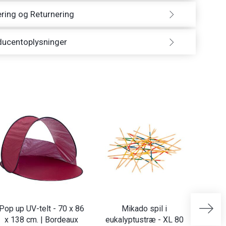
ring og Returnering
ducentoplysninger
-30%
Pop up UV-telt - 70 x 86
Mikado spil i
Plante
x 138 cm. | Bordeaux
eukalyptustræ - XL 80
x 