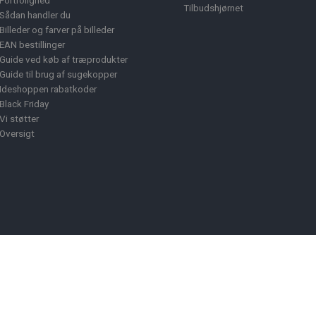
Fortrolighed
Tilbudshjørnet
Sådan handler du
Billeder og farver på billeder
EAN bestillinger
Guide ved køb af træprodukter
Guide til brug af sugekopper
Ideshoppen rabatkoder
Black Friday
Vi støtter
Oversigt