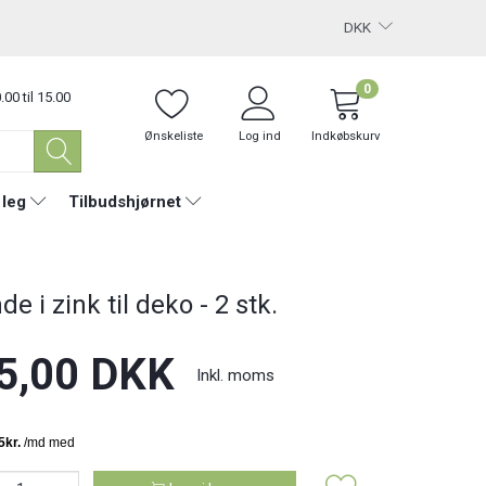
DKK
0
.00 til 15.00
Ønskeliste
Log ind
Indkøbskurv
 leg
Tilbudshjørnet
e i zink til deko - 2 stk.
5,00 DKK
Inkl. moms