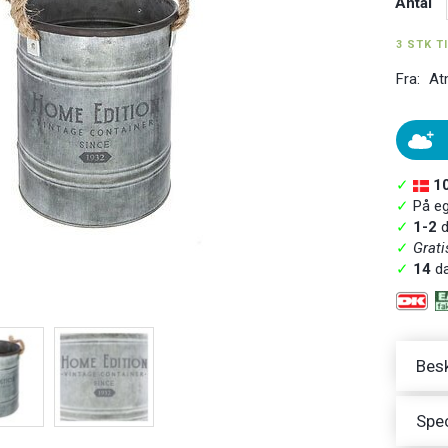
Antal
3 STK T
Fra:
At
✓
1
✓
På ege
✓
1-2
d
✓
Grati
✓
14
da
Besk
Spec