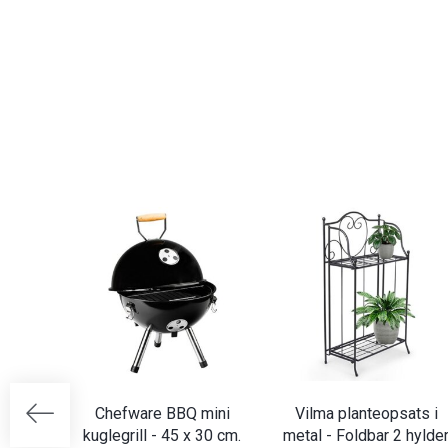
Chefware BBQ mini
Vilma planteopsats i
kuglegrill - 45 x 30 cm.
metal - Foldbar 2 hylde