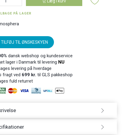
Læg i kurv
ILBAGE PÅ LAGER
mosphera
TILFØJ TIL ØNSKESKYEN
00%
dansk webshop og kundeservice
t lager i Danmark til levering
NU
ages levering på hverdage
s
fragt ved
699 kr.
til GLS pakkeshop
ges fuld returret
rivelse
ifikationer