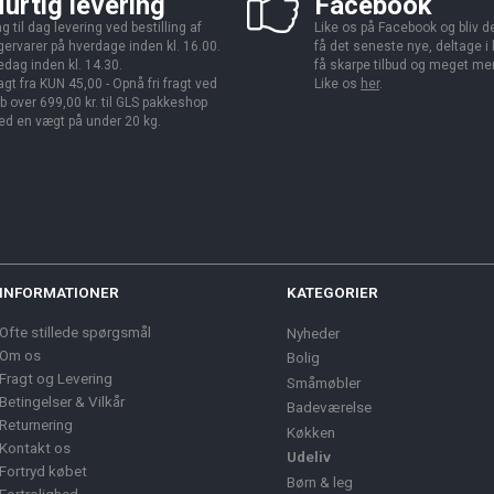
urtig levering
Facebook
g til dag levering ved bestilling af
Like os på Facebook og bliv den
gervarer på hverdage inden kl. 16.00.
få det seneste nye, deltage i
edag inden kl. 14.30.
få skarpe tilbud og meget me
agt fra KUN 45,00 - Opnå fri fragt ved
Like os
her
.
b over 699,00 kr. til GLS pakkeshop
d en vægt på under 20 kg.
INFORMATIONER
KATEGORIER
Ofte stillede spørgsmål
Nyheder
Om os
Bolig
Fragt og Levering
Småmøbler
Betingelser & Vilkår
Badeværelse
Returnering
Køkken
Kontakt os
Udeliv
Fortryd købet
Børn & leg