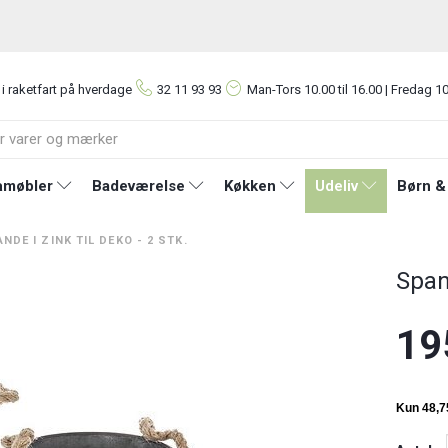
 i raketfart på hverdage
32 11 93 93
Man-Tors
10.00 til 16.00 | Fredag 10
møbler
Badeværelse
Køkken
Udeliv
Børn &
NDE I ZINK TIL DEKO - 2 STK.
Spand
19