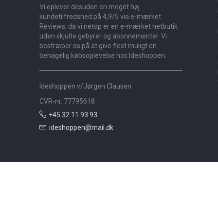
Vi oplever desuden en meget høj
kundetilfredshed på 4,9/5 via e-mærket
Reviews, da vi netop er en e-mærket netbutik
uden skjulte gebyrer og abonnementer. Vi
bestræber os på at give flest muligt en
behagelig købsoplevelse hos Ideshoppen.
Ideshoppen v/Jørgen Clausen
CVR-nr. 77795618
+45 32 11 93 93
ideshoppen@mail.dk
Nyheder
Bolig
Småmøbler
Badeværelse
Køkken