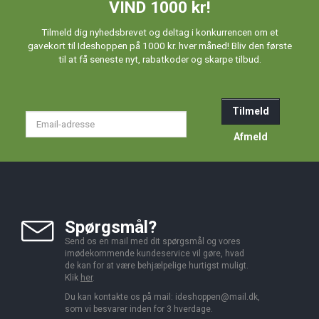
VIND 1000 kr!
Tilmeld dig nyhedsbrevet og deltag i konkurrencen om et
gavekort til Ideshoppen på 1000 kr. hver måned! Bliv den første
til at få seneste nyt, rabatkoder og skarpe tilbud.
Tilmeld
Email-
adresse
Afmeld
Spørgsmål?
Send os en mail med dit spørgsmål og vores
imødekommende kundeservice vil gøre, hvad
de kan for at være behjælpelige hurtigst muligt.
Klik
her
.
Du kan kontakte os på mail:
ideshoppen@mail.dk,
som vi besvarer inden for 3 hverdage.