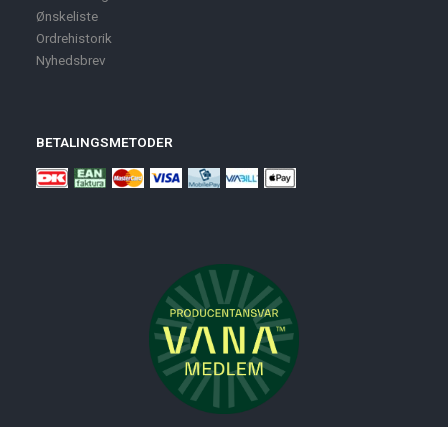
Ønskeliste
Ordrehistorik
Nyhedsbrev
BETALINGSMETODER
Nyheder