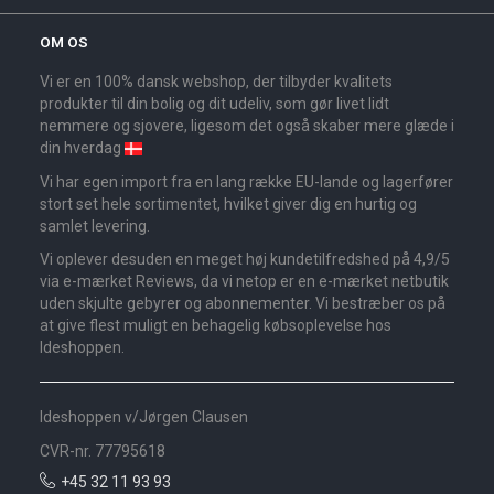
OM OS
Vi er en 100% dansk webshop, der tilbyder kvalitets
produkter til din bolig og dit udeliv, som gør livet lidt
nemmere og sjovere, ligesom det også skaber mere glæde i
din hverdag
Vi har egen import fra en lang række EU-lande og lagerfører
stort set hele sortimentet, hvilket giver dig en hurtig og
samlet levering.
Vi oplever desuden en meget høj kundetilfredshed på 4,9/5
via e-mærket Reviews, da vi netop er en e-mærket netbutik
uden skjulte gebyrer og abonnementer. Vi bestræber os på
at give flest muligt en behagelig købsoplevelse hos
Ideshoppen.
Ideshoppen v/Jørgen Clausen
CVR-nr. 77795618
+45 32 11 93 93