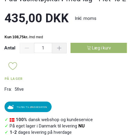
435,00 DKK
Inkl. moms
Antal
Læg i kurv
PÅ LAGER
Fra:
5five
TILFØJ TIL ØNSKESKYEN
✓
100%
dansk webshop og kundeservice
✓
På eget lager i Danmark til levering
NU
✓
1-2
dages levering på hverdage