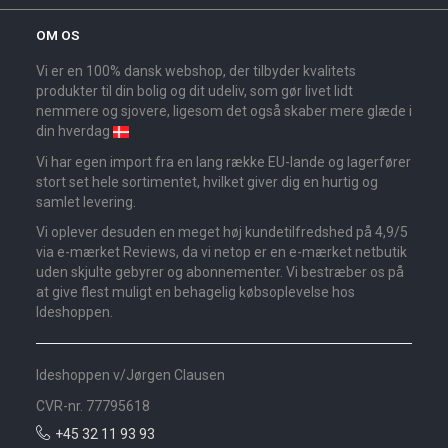
OM OS
Vi er en 100% dansk webshop, der tilbyder kvalitets
produkter til din bolig og dit udeliv, som gør livet lidt
nemmere og sjovere, ligesom det også skaber mere glæde i
din hverdag
Vi har egen import fra en lang række EU-lande og lagerfører
stort set hele sortimentet, hvilket giver dig en hurtig og
samlet levering.
Vi oplever desuden en meget høj kundetilfredshed på 4,9/5
via e-mærket Reviews, da vi netop er en e-mærket netbutik
uden skjulte gebyrer og abonnementer. Vi bestræber os på
at give flest muligt en behagelig købsoplevelse hos
Ideshoppen.
Ideshoppen v/Jørgen Clausen
CVR-nr. 77795618
+45 32 11 93 93