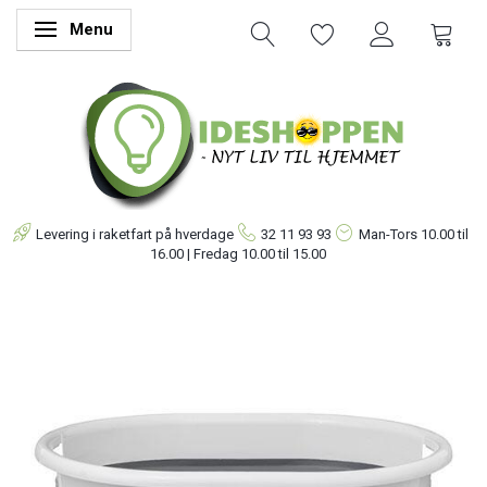
Menu
Skifte navigation
Levering i raketfart på hverdage
32 11 93 93
Man-Tors
10.00 til
16.00 | Fredag 10.00 til 15.00