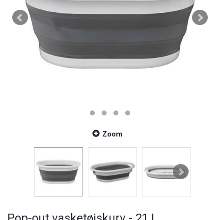
Zoom
Pop-out vasketøjskurv - 21 L