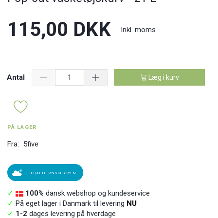
115,00 DKK
Inkl. moms
Antal
Læg i kurv
PÅ LAGER
Fra:
5five
TILFØJ TIL ØNSKESKYEN
✓
100%
dansk webshop og kundeservice
✓
På eget lager i Danmark til levering
NU
✓
1-2
dages levering på hverdage