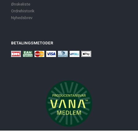
Ønskeliste
Ordrehistorik
Nyhedsbrev
BETALINGSMETODER
Nyheder