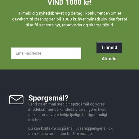
VIND 1000 kr!
Tilmeld dig nyhedsbrevet og deltag i konkurrencen om et
gavekort til Ideshoppen på 1000 kr. hver måned! Bliv den første
til at få seneste nyt, rabatkoder og skarpe tilbud.
Tilmeld
Email-
adresse
Afmeld
Spørgsmål?
Send os en mail med dit spørgsmål og vores
imødekommende kundeservice vil gøre, hvad
de kan for at være behjælpelige hurtigst muligt.
Klik
her
.
Du kan kontakte os på mail:
ideshoppen@mail.dk,
som vi besvarer inden for 3 hverdage.