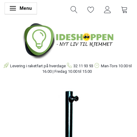
Menu
Skifte navigation
Levering i raketfart på hverdage
32 11 93 93
Man-Tors
10.00 til
16.00 | Fredag 10.00 til 15.00