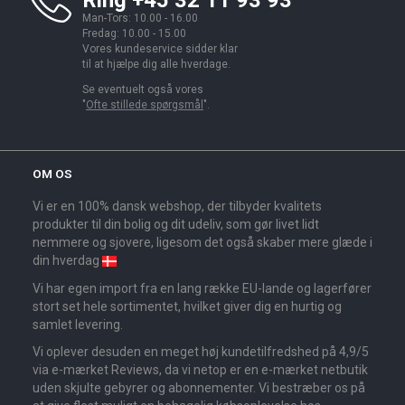
Ring +45 32 11 93 93
Man-Tors: 10.00 - 16.00
Fredag: 10.00 - 15.00
Vores kundeservice sidder klar
til at hjælpe dig alle hverdage.
Se eventuelt også vores
"
Ofte stillede spørgsmål
".
OM OS
Vi er en 100% dansk webshop, der tilbyder kvalitets
produkter til din bolig og dit udeliv, som gør livet lidt
nemmere og sjovere, ligesom det også skaber mere glæde i
din hverdag
Vi har egen import fra en lang række EU-lande og lagerfører
stort set hele sortimentet, hvilket giver dig en hurtig og
samlet levering.
Vi oplever desuden en meget høj kundetilfredshed på 4,9/5
via e-mærket Reviews, da vi netop er en e-mærket netbutik
uden skjulte gebyrer og abonnementer. Vi bestræber os på