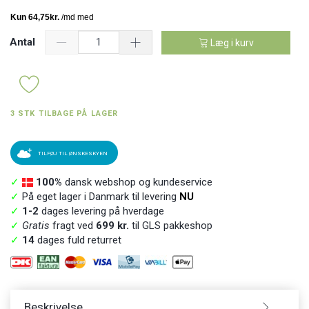
Antal
Læg i kurv
3 STK TILBAGE PÅ LAGER
TILFØJ TIL ØNSKESKYEN
✓
100%
dansk webshop og kundeservice
✓
På eget lager i Danmark til levering
NU
✓
1-2
dages levering på hverdage
✓
Gratis
fragt ved
699 kr.
til GLS pakkeshop
✓
14
dages fuld returret
Beskrivelse