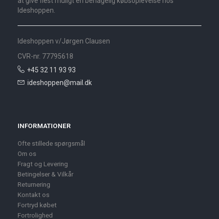
at give flest muligt en behagelig købsoplevelse hos
Ideshoppen.
Ideshoppen v/Jørgen Clausen
CVR-nr. 77795618
+45 32 11 93 93
ideshoppen@mail.dk
INFORMATIONER
Ofte stillede spørgsmål
Om os
Fragt og Levering
Betingelser & Vilkår
Returnering
Kontakt os
Fortryd købet
Fortrolighed