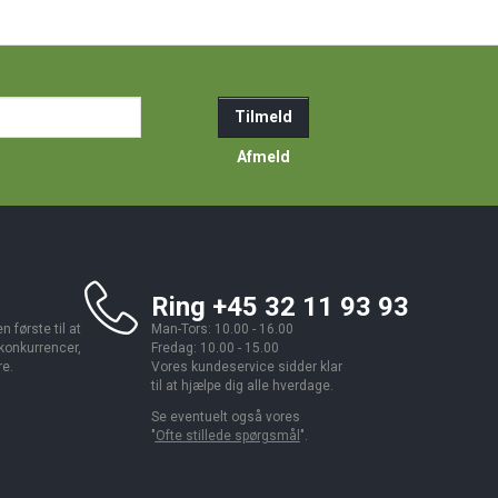
ail-
Tilmeld
resse
Afmeld
Ring +45 32 11 93 93
 første til at
Man-Tors: 10.00 - 16.00
 konkurrencer,
Fredag: 10.00 - 15.00
re.
Vores kundeservice sidder klar
til at hjælpe dig alle hverdage.
Se eventuelt også vores
"
Ofte stillede spørgsmål
".