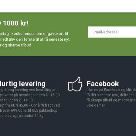
 1000 kr!
Em
ltag i konkurrencen om et gavekort til
ad
d! Bliv den første til at få seneste nyt,
 og skarpe tilbud.
urtig levering
Facebook
g til dag levering ved bestilling af
Like os på Facebook og bliv den
gervarer på hverdage inden kl. 16.00.
få det seneste nye, deltage i
edag inden kl. 14.30.
få skarpe tilbud og meget me
agt fra KUN 45,00 - Opnå fri fragt ved
Like os
her
.
b over 699,00 kr. til GLS pakkeshop
d en vægt på under 20 kg.