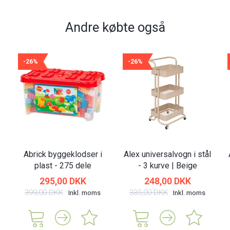
Andre købte også
-26%
-26%
Abrick byggeklodser i
Alex universalvogn i stål
plast - 275 dele
- 3 kurve | Beige
295,00 DKK
248,00 DKK
399,00 DKK
335,00 DKK
Inkl. moms
Inkl. moms