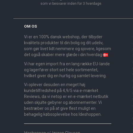
som vi besvarer inden for 3 hverdage.
OM OS
Vi er en 100% dansk webshop, der tilbyder
kvalitets produkter til din bolig og dit udeliv,
som gør livet lidt nemmere og sjovere, ligesom
det også skaber mere glæde i din hverdag
Vi har egen import fra en lang række EU-lande
og lagerfører stort set hele sortimentet,
hvilket giver dig en hurtig og samlet levering.
Vi oplever desuden en meget høj
kundetilfredshed på 4,9/5 via e-mærket
Reviews, da vi netop er en e-mærket netbutik
uden skjulte gebyrer og abonnementer. Vi
bestræber os på at give flest muligt en
behagelig købsoplevelse hos Ideshoppen.