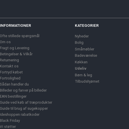
INFORMATIONER
KATEGORIER
Ofte stillede spørgsmål
Nyheder
Om os
Bolig
Fragt og Levering
Småmøbler
Betingelser & Vilkår
Badeværelse
Returnering
Køkken
Kontakt os
Udeliv
Fortryd købet
Børn & leg
Fortrolighed
Tilbudshjørnet
Sådan handler du
Billeder og farver på billeder
EAN bestillinger
Guide ved køb af træprodukter
Guide til brug af sugekopper
Ideshoppen rabatkoder
Black Friday
Vi støtter