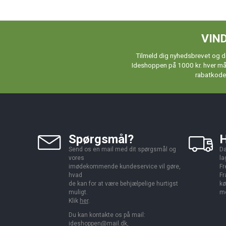
VIND
Tilmeld dig nyhedsbrevet og de
Ideshoppen på 1000 kr. hver måne
rabatkoder
Spørgsmål?
H
Send os en mail med dit spørgsmål og
Da
vores
la
imødekommende kundeservice vil gøre,
Fr
hvad
Fr
de kan for at være behjælpelige hurtigst
kø
muligt.
me
Klik
her
.
Du kan kontakte os på mail:
ideshoppen@mail.dk,