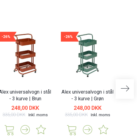
-26%
-26%
-26%
Alex universalvogn i stål
Alex universalvogn i stål
Alex u
- 3 kurve | Brun
- 3 kurve | Grøn
-
248,00 DKK
248,00 DKK
335,00 DKK
335,00 DKK
335,
Inkl. moms
Inkl. moms