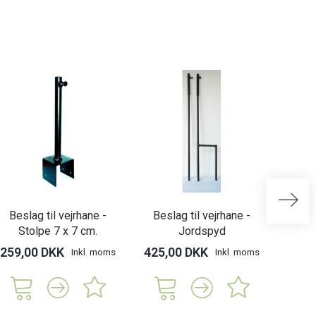
Beslag til vejrhane -
Beslag til vejrhane -
Besl
Stolpe 7 x 7 cm.
Jordspyd
St
259,00 DKK
425,00 DKK
269,
Inkl. moms
Inkl. moms