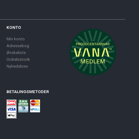
KONTO
Min konto
Adressebog
Ønskeliste
Ordrehistorik
Nyhedsbrev
BETALINGSMETODER