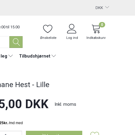
DKK
0
.00 til 15.00
Ønskeliste
Log ind
Indkøbskurv
 leg
Tilbudshjørnet
ane Hest - Lille
5,00 DKK
Inkl. moms