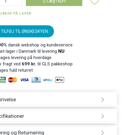
Læg i kurv
ILBAGE PÅ LAGER
TILFØJ TIL ØNSKESKYEN
00%
dansk webshop og kundeservice
t lager i Danmark til levering
NU
ages levering på hverdage
s
fragt ved
699 kr.
til GLS pakkeshop
ges fuld returret
rivelse
ifikationer
ring og Returnering