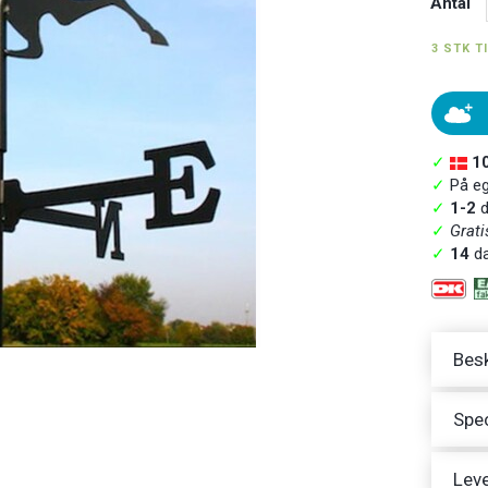
Antal
3 STK T
✓
1
✓
På ege
✓
1-2
d
✓
Grati
✓
14
da
Besk
Spec
Leve