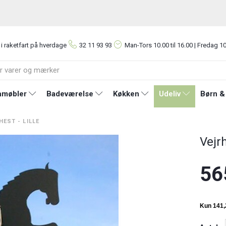
 i raketfart på hverdage
32 11 93 93
Man-Tors
10.00 til 16.00 | Fredag 10
møbler
Badeværelse
Køkken
Udeliv
Børn &
HEST - LILLE
Vejrh
56