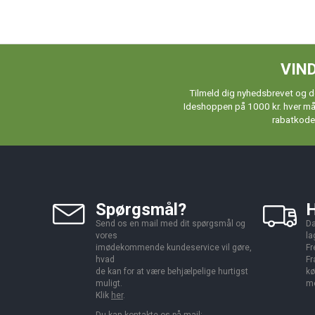
VIND
Tilmeld dig nyhedsbrevet og de
Ideshoppen på 1000 kr. hver måne
rabatkoder
Spørgsmål?
H
Send os en mail med dit spørgsmål og
Da
vores
la
imødekommende kundeservice vil gøre,
Fr
hvad
Fr
de kan for at være behjælpelige hurtigst
kø
muligt.
me
Klik
her
.
Du kan kontakte os på mail: