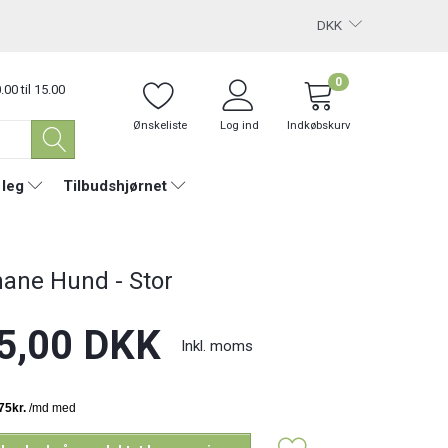
DKK
0
.00 til 15.00
Ønskeliste
Log ind
Indkøbskurv
 leg
Tilbudshjørnet
hane Hund - Stor
5,00 DKK
Inkl. moms