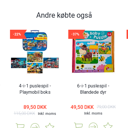
Andre købte også
-22%
-37%
y
4-i-1 puslespil -
6-i-1 puslespil -
Playmobil boks
Blandede dyr
89,50 DKK
49,50 DKK
79,00 DKK
115,00 DKK
Inkl. moms
Inkl. moms