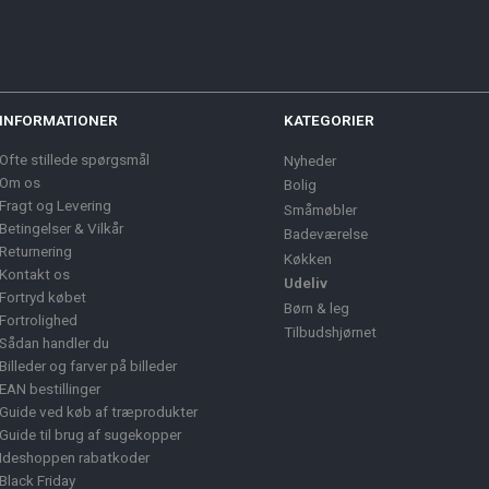
INFORMATIONER
KATEGORIER
Ofte stillede spørgsmål
Nyheder
Om os
Bolig
Fragt og Levering
Småmøbler
Betingelser & Vilkår
Badeværelse
Returnering
Køkken
Kontakt os
Udeliv
Fortryd købet
Børn & leg
Fortrolighed
Tilbudshjørnet
Sådan handler du
Billeder og farver på billeder
EAN bestillinger
Guide ved køb af træprodukter
Guide til brug af sugekopper
Ideshoppen rabatkoder
Black Friday