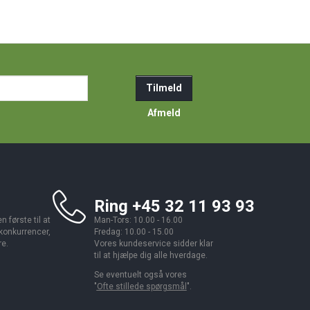
ail-
Tilmeld
resse
Afmeld
Ring +45 32 11 93 93
 første til at
Man-Tors: 10.00 - 16.00
 konkurrencer,
Fredag: 10.00 - 15.00
re.
Vores kundeservice sidder klar
til at hjælpe dig alle hverdage.
Se eventuelt også vores
"
Ofte stillede spørgsmål
".