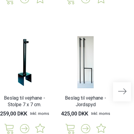
Beslag til vejrhane -
Beslag til vejrhane -
Besl
Stolpe 7 x 7 cm.
Jordspyd
St
259,00 DKK
425,00 DKK
269,
Inkl. moms
Inkl. moms