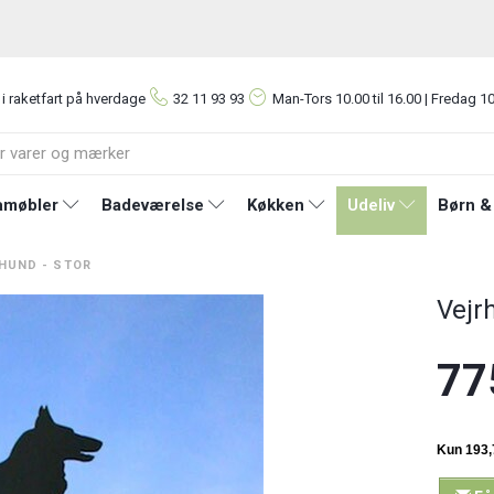
 i raketfart på hverdage
32 11 93 93
Man-Tors
10.00 til 16.00 | Fredag 10
møbler
Badeværelse
Køkken
Udeliv
Børn &
HUND - STOR
Vejr
77