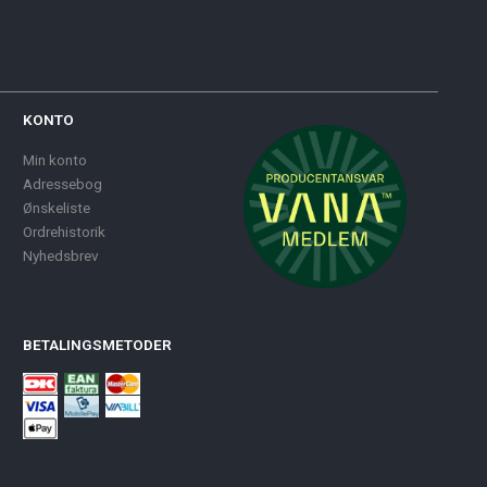
KONTO
Min konto
Adressebog
Ønskeliste
Ordrehistorik
Nyhedsbrev
BETALINGSMETODER