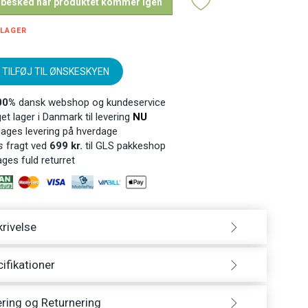
 besked når produktet kommer igen
 LAGER
TILFØJ TIL ØNSKESKYEN
00%
dansk webshop og kundeservice
t lager i Danmark til levering
NU
ages levering på hverdage
s
fragt ved
699 kr.
til GLS pakkeshop
ges fuld returret
rivelse
ifikationer
ring og Returnering