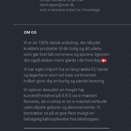
ideshoppen@mail.dk,
som vi besvarer inden for 3 hverdage.
OM OS
Vi er en 100% dansk webshop, der tilbyder
kvalitets produkter til din bolig og dit udeliv,
som gør livet lidt nemmere og sjovere, ligesom
det også skaber mere glæde i din hverdag
Vi har egen import fra en lang række EU-lande
og lagerfører stort set hele sortimentet,
hvilket giver dig en hurtig og samlet levering.
Vi oplever desuden en meget høj
kundetilfredshed på 4,9/5 via e-mærket
Reviews, da vi netop er en e-mærket netbutik
uden skjulte gebyrer og abonnementer. Vi
bestræber os på at give flest muligt en
behagelig købsoplevelse hos Ideshoppen.