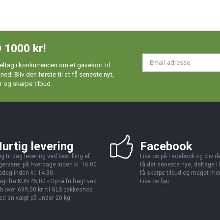
 1000 kr!
Em
ltag i konkurrencen om et gavekort til
ad
d! Bliv den første til at få seneste nyt,
 og skarpe tilbud.
urtig levering
Facebook
g til dag levering ved bestilling af
Like os på Facebook og bliv den
gervarer på hverdage inden kl. 16.00.
få det seneste nye, deltage i
edag inden kl. 14.30.
få skarpe tilbud og meget me
agt fra KUN 45,00 - Opnå fri fragt ved
Like os
her
.
b over 699,00 kr. til GLS pakkeshop
d en vægt på under 20 kg.