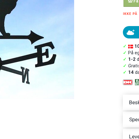
Få
IKKE PÅ
✓
1
✓
På ege
✓
1-2
d
✓
Grati
✓
14
da
Besk
Spec
Leve