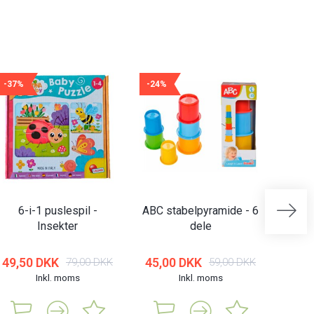
-37%
-24%
-21%
6-i-1 puslespil -
ABC stabelpyramide - 6
Abrick
Insekter
dele
| 
49,50 DKK
45,00 DKK
79,00 DKK
59,00 DKK
Inkl. moms
Inkl. moms
285,