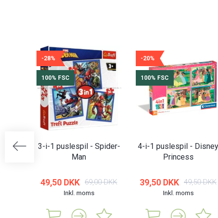
-28%
-20%
100% FSC
100% FSC
3-i-1 puslespil - Spider-
4-i-1 puslespil - Disne
Man
Princess
49,50 DKK
39,50 DKK
69,00 DKK
49,50 DKK
Inkl. moms
Inkl. moms