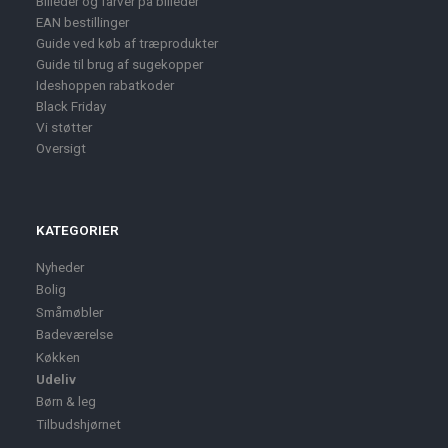
Billeder og farver på billeder
EAN bestillinger
Guide ved køb af træprodukter
Guide til brug af sugekopper
Ideshoppen rabatkoder
Black Friday
Vi støtter
Oversigt
KATEGORIER
Nyheder
Bolig
Småmøbler
Badeværelse
Køkken
Udeliv
Børn & leg
Tilbudshjørnet