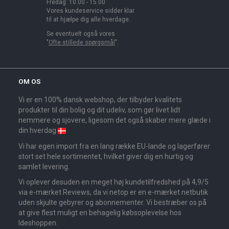
Fredag: 10.00 - 15.00
Vores kundeservice sidder klar
til at hjælpe dig alle hverdage.
Se eventuelt også vores
"
Ofte stillede spørgsmål
".
OM OS
Vi er en 100% dansk webshop, der tilbyder kvalitets
produkter til din bolig og dit udeliv, som gør livet lidt
nemmere og sjovere, ligesom det også skaber mere glæde i
din hverdag
Vi har egen import fra en lang række EU-lande og lagerfører
stort set hele sortimentet, hvilket giver dig en hurtig og
samlet levering.
Vi oplever desuden en meget høj kundetilfredshed på 4,9/5
via e-mærket Reviews, da vi netop er en e-mærket netbutik
uden skjulte gebyrer og abonnementer. Vi bestræber os på
at give flest muligt en behagelig købsoplevelse hos
Ideshoppen.