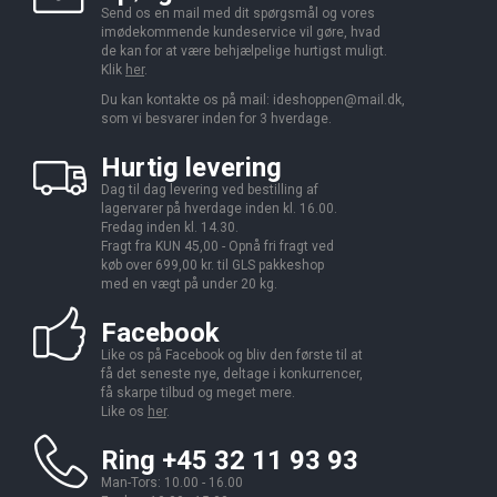
Send os en mail med dit spørgsmål og vores
imødekommende kundeservice vil gøre, hvad
de kan for at være behjælpelige hurtigst muligt.
Klik
her
.
Du kan kontakte os på mail:
ideshoppen@mail.dk,
som vi besvarer inden for 3 hverdage.
Hurtig levering
Dag til dag levering ved bestilling af
lagervarer på hverdage inden kl. 16.00.
Fredag inden kl. 14.30.
Fragt fra KUN 45,00 - Opnå fri fragt ved
køb over 699,00 kr. til GLS pakkeshop
med en vægt på under 20 kg.
Facebook
Like os på Facebook og bliv den første til at
få det seneste nye, deltage i konkurrencer,
få skarpe tilbud og meget mere.
Like os
her
.
Ring +45 32 11 93 93
Man-Tors: 10.00 - 16.00