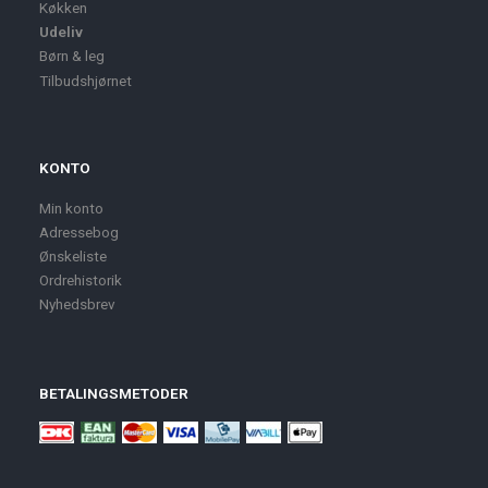
Køkken
Udeliv
Børn & leg
Tilbudshjørnet
KONTO
Min konto
Adressebog
Ønskeliste
Ordrehistorik
Nyhedsbrev
BETALINGSMETODER