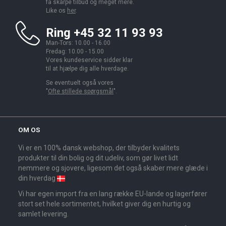
få skarpe tilbud og meget mere.
Like os
her
.
Ring +45 32 11 93 93
Man-Tors: 10.00 - 16.00
Fredag: 10.00 - 15.00
Vores kundeservice sidder klar
til at hjælpe dig alle hverdage.
Se eventuelt også vores
"
Ofte stillede spørgsmål
".
OM OS
Vi er en 100% dansk webshop, der tilbyder kvalitets
produkter til din bolig og dit udeliv, som gør livet lidt
nemmere og sjovere, ligesom det også skaber mere glæde i
din hverdag
Vi har egen import fra en lang række EU-lande og lagerfører
stort set hele sortimentet, hvilket giver dig en hurtig og
samlet levering.