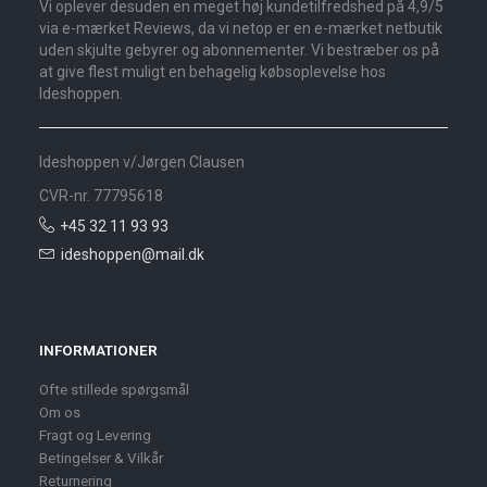
Vi oplever desuden en meget høj kundetilfredshed på 4,9/5
via e-mærket Reviews, da vi netop er en e-mærket netbutik
uden skjulte gebyrer og abonnementer. Vi bestræber os på
at give flest muligt en behagelig købsoplevelse hos
Ideshoppen.
Ideshoppen v/Jørgen Clausen
CVR-nr. 77795618
+45 32 11 93 93
ideshoppen@mail.dk
INFORMATIONER
Ofte stillede spørgsmål
Om os
Fragt og Levering
Betingelser & Vilkår
Returnering