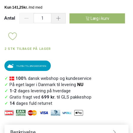
Antal
Læg i kurv
2 STK TILBAGE PÅ LAGER
TILFØJ TIL ØNSKESKYEN
✓
100%
dansk webshop og kundeservice
✓
På eget lager i Danmark til levering
NU
✓
1-2
dages levering på hverdage
✓
Gratis
fragt ved
699 kr.
til GLS pakkeshop
✓
14
dages fuld returret
Beskrivelse