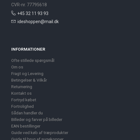
CVR-nr. 77795618
+45 32 11 93 93
ideshoppen@mail.dk
INFORMATIONER
Ofte stillede spørgsmål
Om os
Fragt og Levering
Betingelser & Vilkår
Returnering
Kontakt os
Fortryd købet
Fortrolighed
Sådan handler du
Billeder og farver på billeder
EAN bestillinger
Guide ved køb af træprodukter
Guide til brug af sugekopper