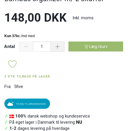
148,00 DKK
Inkl. moms
Antal
Læg i kurv
3 STK TILBAGE PÅ LAGER
Fra:
5five
TILFØJ TIL ØNSKESKYEN
✓
100%
dansk webshop og kundeservice
✓
På eget lager i Danmark til levering
NU
✓
1-2
dages levering på hverdage