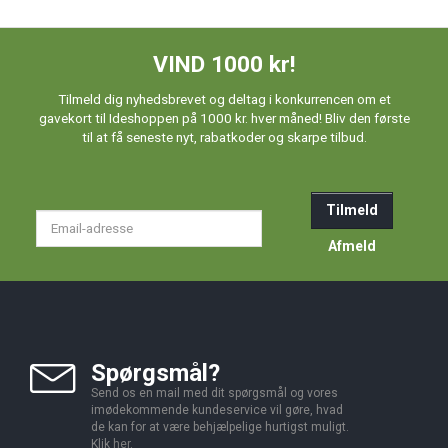
VIND 1000 kr!
Tilmeld dig nyhedsbrevet og deltag i konkurrencen om et
gavekort til Ideshoppen på 1000 kr. hver måned! Bliv den første
til at få seneste nyt, rabatkoder og skarpe tilbud.
Tilmeld
Email-
adresse
Afmeld
Spørgsmål?
Send os en mail med dit spørgsmål og vores
imødekommende kundeservice vil gøre, hvad
de kan for at være behjælpelige hurtigst muligt.
Klik
her
.