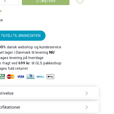
Læg i kurv
ER
ve
TILFØJ TIL ØNSKESKYEN
00%
dansk webshop og kundeservice
t lager i Danmark til levering
NU
ages levering på hverdage
s
fragt ved
699 kr.
til GLS pakkeshop
ges fuld returret
rivelse
ifikationer