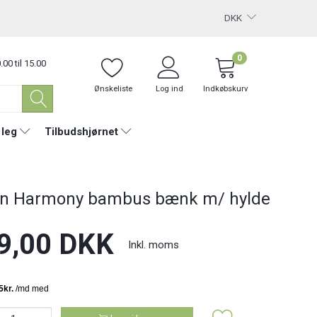
DKK
0
.00 til 15.00
Ønskeliste
Log ind
Indkøbskurv
 leg
Tilbudshjørnet
n Harmony bambus bænk m/ hylde
9,00 DKK
Inkl. moms