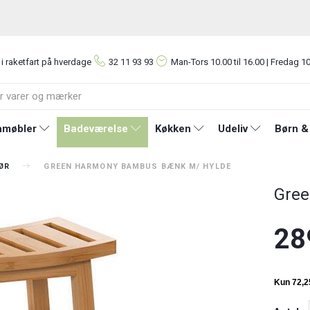
 i raketfart på hverdage
32 11 93 93
Man-Tors
10.00 til 16.00 | Fredag 10
møbler
Badeværelse
Køkken
Udeliv
Børn &
ØR
GREEN HARMONY BAMBUS BÆNK M/ HYLDE
Gree
28