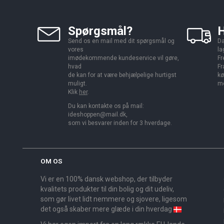
Spørgsmål?
H
Send os en mail med dit spørgsmål og
Da
vores
la
imødekommende kundeservice vil gøre,
Fr
hvad
Fr
de kan for at være behjælpelige hurtigst
kø
muligt.
me
Klik
her
.
Du kan kontakte os på mail:
ideshoppen@mail.dk,
som vi besvarer inden for 3 hverdage.
OM OS
Vi er en 100% dansk webshop, der tilbyder
kvalitets produkter til din bolig og dit udeliv,
som gør livet lidt nemmere og sjovere, ligesom
det også skaber mere glæde i din hverdag