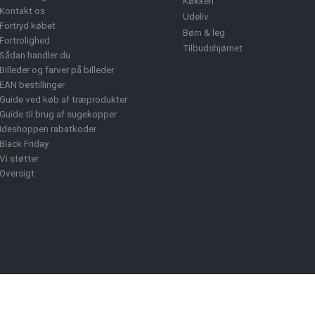
Køkken
Kontakt os
Udeliv
Fortryd købet
Børn & leg
Fortrolighed
Tilbudshjørnet
Sådan handler du
Billeder og farver på billeder
EAN bestillinger
Guide ved køb af træprodukter
Guide til brug af sugekopper
Ideshoppen rabatkoder
Black Friday
Vi støtter
Oversigt