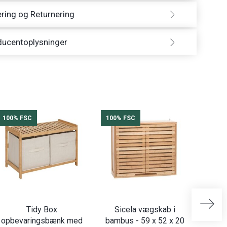
ring og Returnering
ducentoplysninger
100% FSC
100% FSC
100%
Tidy Box
Sicela vægskab i
Bade
opbevaringsbænk med
bambus - 59 x 52 x 20
døro