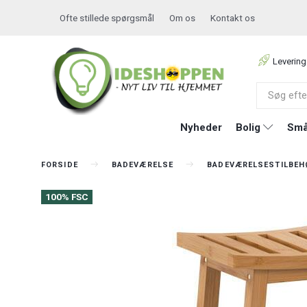
Ofte stillede spørgsmål
Om os
Kontakt os
Levering
Nyheder
Bolig
Små
FORSIDE
BADEVÆRELSE
BADEVÆRELSESTILBEH
100% FSC