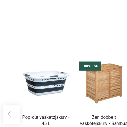
100% FSC
Pop-out vasketøjskurv -
Zen dobbelt
45 L
vasketøjskurv - Bambu