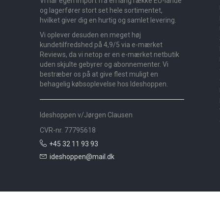
Vi har egen import fra en lang række EU-lande
og lagerfører stort set hele sortimentet,
hvilket giver dig en hurtig og samlet levering.
Vi oplever desuden en meget høj
kundetilfredshed på 4,9/5 via e-mærket
Reviews, da vi netop er en e-mærket netbutik
uden skjulte gebyrer og abonnementer. Vi
bestræber os på at give flest muligt en
behagelig købsoplevelse hos Ideshoppen.
Ideshoppen v/Jørgen Clausen
CVR-nr. 77795618
+45 32 11 93 93
ideshoppen@mail.dk
Nyheder
Bolig
Småmøbler