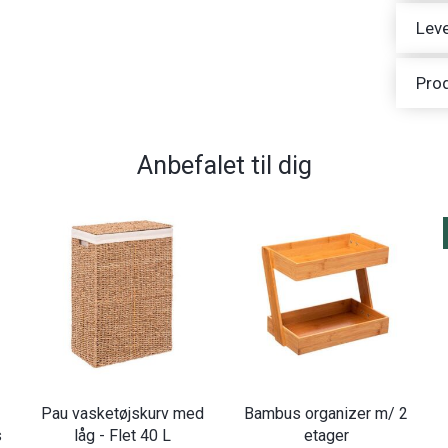
Leve
Pro
Anbefalet til dig
Pau vasketøjskurv med
Bambus organizer m/ 2
s
låg - Flet 40 L
etager