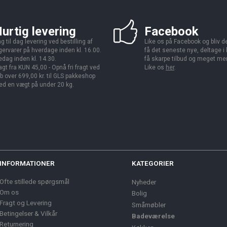
urtig levering
Facebook
g til dag levering ved bestilling af
Like os på Facebook og bliv den
gervarer på hverdage inden kl. 16.00.
få det seneste nye, deltage i
edag inden kl. 14.30.
få skarpe tilbud og meget me
agt fra KUN 45,00 - Opnå fri fragt ved
Like os
her
.
b over 699,00 kr. til GLS pakkeshop
d en vægt på under 20 kg.
INFORMATIONER
KATEGORIER
Ofte stillede spørgsmål
Nyheder
Om os
Bolig
Fragt og Levering
Småmøbler
Betingelser & Vilkår
Badeværelse
Returnering