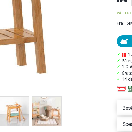
Antal
PÅ LAG
Fra:
5fi
✓
1
✓
På ege
✓
1-2
d
✓
Grati
✓
14
da
Besk
Spec