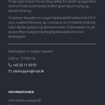
Vi har egen import fra en lang række EU-lande og lagerfører
stort set hele sortimentet, hvilket giver dig en hurtig og
samlet levering.
Vi oplever desuden en meget høj kundetilfredshed på 4,9/5
via e-mærket Reviews, da vi netop er en e-mærket netbutik
uden skjulte gebyrer og abonnementer. Vi bestræber os på
at give flest muligt en behagelig købsoplevelse hos
Ideshoppen.
Ideshoppen v/Jørgen Clausen
CVR-nr. 77795618
+45 32 11 93 93
ideshoppen@mail.dk
INFORMATIONER
Ofte stillede spørgsmål