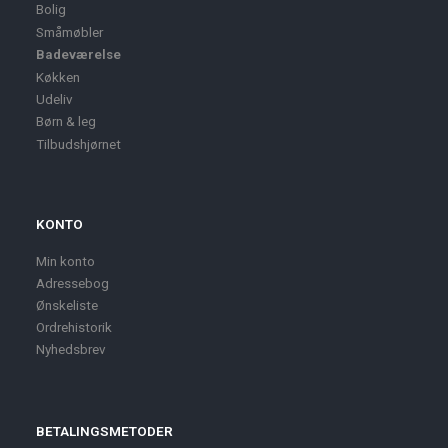
Bolig
Småmøbler
Badeværelse
Køkken
Udeliv
Børn & leg
Tilbudshjørnet
KONTO
Min konto
Adressebog
Ønskeliste
Ordrehistorik
Nyhedsbrev
BETALINGSMETODER