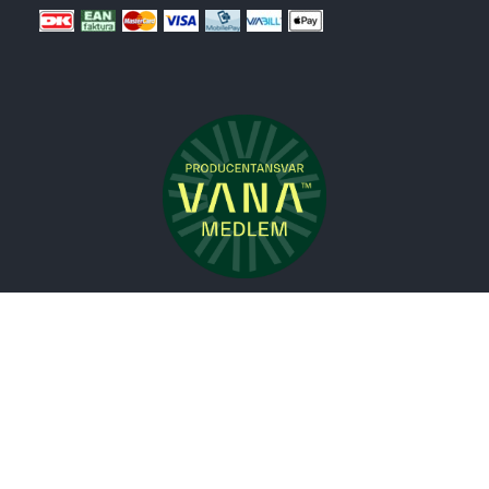
Nyheder
Bolig
Småmøbler
Badeværelse
Køkken
Udeliv
Måtter
Gardiner
Tilbudshjørnet