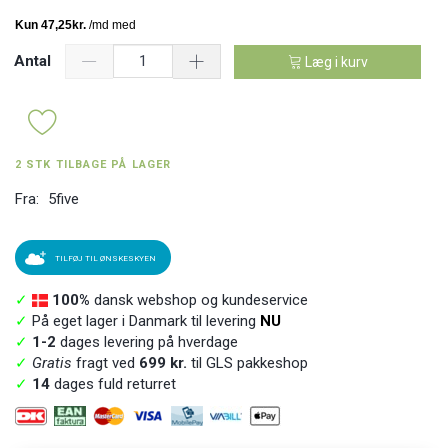
Antal
Læg i kurv
2 STK TILBAGE PÅ LAGER
Fra:
5five
TILFØJ TIL ØNSKESKYEN
✓
100%
dansk webshop og kundeservice
✓
På eget lager i Danmark til levering
NU
✓
1-2
dages levering på hverdage
✓
Gratis
fragt ved
699 kr.
til GLS pakkeshop
✓
14
dages fuld returret