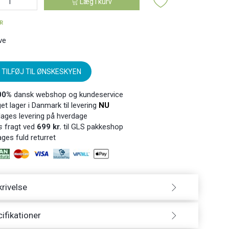
Læg i kurv
ER
ve
TILFØJ TIL ØNSKESKYEN
00%
dansk webshop og kundeservice
t lager i Danmark til levering
NU
ages levering på hverdage
s
fragt ved
699 kr.
til GLS pakkeshop
ges fuld returret
rivelse
ifikationer