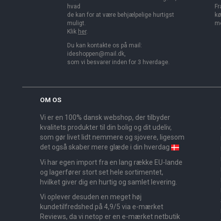
hvad
Fr
de kan for at være behjælpelige hurtigst
kø
muligt.
me
Klik
her
.
Du kan kontakte os på mail:
ideshoppen@mail.dk,
som vi besvarer inden for 3 hverdage.
OM OS
Vi er en 100% dansk webshop, der tilbyder
kvalitets produkter til din bolig og dit udeliv,
som gør livet lidt nemmere og sjovere, ligesom
det også skaber mere glæde i din hverdag
Vi har egen import fra en lang række EU-lande
og lagerfører stort set hele sortimentet,
hvilket giver dig en hurtig og samlet levering.
Vi oplever desuden en meget høj
kundetilfredshed på 4,9/5 via e-mærket
Reviews, da vi netop er en e-mærket netbutik