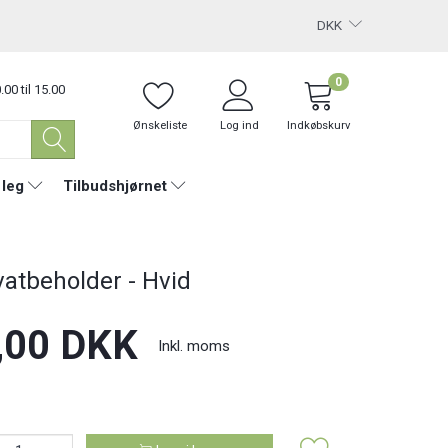
DKK
0
.00 til 15.00
Ønskeliste
Log ind
Indkøbskurv
 leg
Tilbudshjørnet
vatbeholder - Hvid
,00 DKK
Inkl. moms