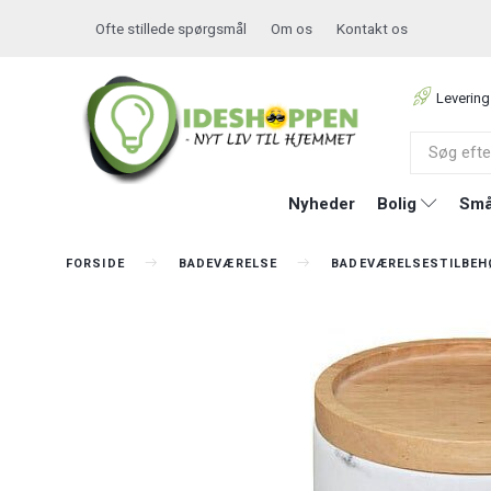
Ofte stillede spørgsmål
Om os
Kontakt os
Levering
Nyheder
Bolig
Små
FORSIDE
BADEVÆRELSE
BADEVÆRELSESTILBEH