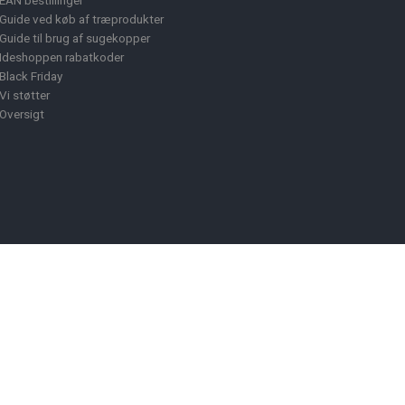
EAN bestillinger
Guide ved køb af træprodukter
Guide til brug af sugekopper
Ideshoppen rabatkoder
Black Friday
Vi støtter
Oversigt