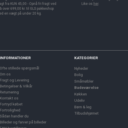
agt fra KUN 45,00 - Opnå fri fragt ved
Like os
her
.
b over 699,00 kr. til GLS pakkeshop
d en vægt på under 20 kg.
INFORMATIONER
KATEGORIER
Ofte stillede spørgsmål
Nyheder
Om os
Bolig
Fragt og Levering
Småmøbler
Betingelser & Vilkår
Badeværelse
Returnering
Køkken
Kontakt os
Udeliv
Fortryd købet
Børn & leg
Fortrolighed
Tilbudshjørnet
Sådan handler du
Billeder og farver på billeder