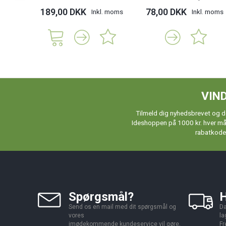
189,00 DKK
78,00 DKK
Inkl. moms
Inkl. moms
VIND
Tilmeld dig nyhedsbrevet og de
Ideshoppen på 1000 kr. hver måne
rabatkoder
Spørgsmål?
H
Send os en mail med dit spørgsmål og
Da
vores
la
imødekommende kundeservice vil gøre,
Fr