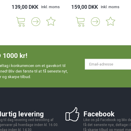
139,00 DKK
159,00 DKK
Inkl. moms
Inkl. moms
 1000 kr!
Em
ltag i konkurrencen om et gavekort til
ad
d! Bliv den første til at få seneste nyt,
 og skarpe tilbud.
urtig levering
Facebook
g til dag levering ved bestilling af
Like os på Facebook og bliv den
gervarer på hverdage inden kl. 16.00.
få det seneste nye, deltage i
edag inden kl. 14.30.
få skarpe tilbud og meget me