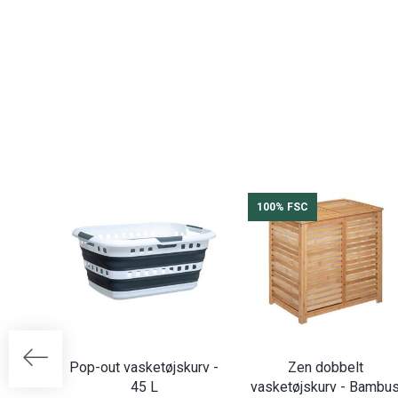
100% FSC
Pop-out vasketøjskurv -
Zen dobbelt
45 L
vasketøjskurv - Bambu