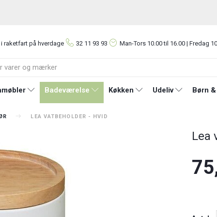
 i raketfart på hverdage
32 11 93 93
Man-Tors
10.00 til 16.00 | Fredag 10
møbler
Badeværelse
Køkken
Udeliv
Børn &
ØR
LEA VATBEHOLDER - HVID
Lea 
75