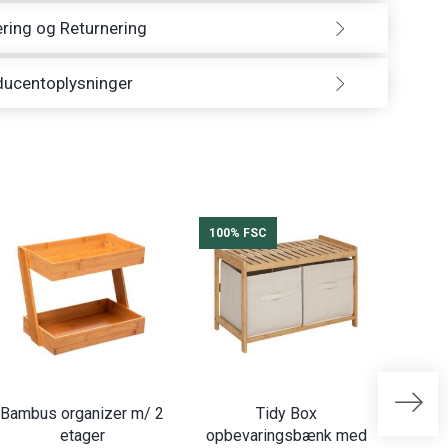
ring og Returnering
ducentoplysninger
100% FSC
100%
Bambus organizer m/ 2
Tidy Box
Si
etager
opbevaringsbænk med
bamb