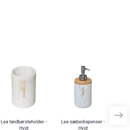
Lea tandbørsteholder -
Lea sæbedispenser -
Lea t
Hvid
Hvid