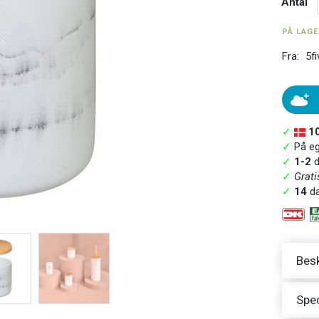
Antal
PÅ LAG
Fra:
5fi
✓
1
✓
På ege
✓
1-2
d
✓
Grati
✓
14
da
Besk
Spec