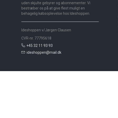
uden skjulte gebyrer og abonnementer. Vi
bestræber os på at give flest muligt en
behagelig købsoplevelse hos Ideshoppen.
Ideshoppen v/Jørgen Clausen
CVR-nr. 77795618
+45 32 11 93 93
ideshoppen@mail.dk
Nyheder
Bolig
Småmøbler
Badeværelse
Køkken
Udeliv
Måtter
Gardiner