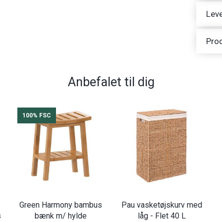
Leve
Pro
Anbefalet til dig
100% FSC
Green Harmony bambus
Pau vasketøjskurv med
s
bænk m/ hylde
låg - Flet 40 L