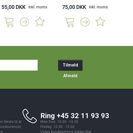
55,00 DKK
75,00 DKK
139,
Inkl. moms
Inkl. moms
ail-
Tilmeld
resse
Afmeld
Ring +45 32 11 93 93
 første til at
Man-Tors: 10.00 - 16.00
 konkurrencer,
Fredag: 10.00 - 15.00
re.
Vores kundeservice sidder klar