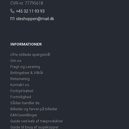
CVR-nr. 77795618
+45 32 11 93 93
ideshoppen@mail.dk
INFORMATIONER
Ofte stillede spørgsmål
Om os
Fragt og Levering
Betingelser & Vilkår
Returnering
Kontakt os
Fortryd købet
Fortrolighed
Sådan handler du
Billeder og farver på billeder
EAN bestillinger
Guide ved køb af træprodukter
Guide til brug af sugekopper