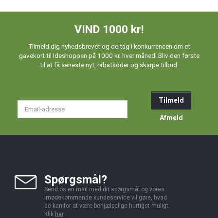
VIND 1000 kr!
Tilmeld dig nyhedsbrevet og deltag i konkurrencen om et
gavekort til Ideshoppen på 1000 kr. hver måned! Bliv den første
til at få seneste nyt, rabatkoder og skarpe tilbud.
Tilmeld
Email-
adresse
Afmeld
Spørgsmål?
Send os en mail med dit spørgsmål og vores
imødekommende kundeservice vil gøre, hvad
de kan for at være behjælpelige hurtigst muligt.
Klik
her
.