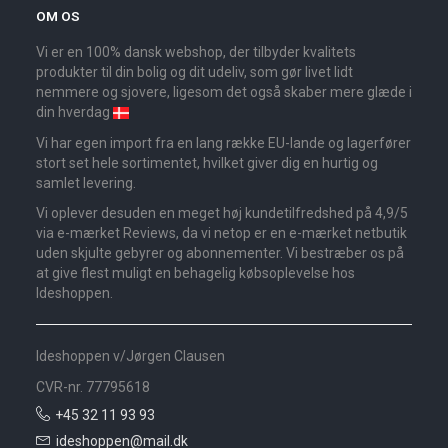
OM OS
Vi er en 100% dansk webshop, der tilbyder kvalitets
produkter til din bolig og dit udeliv, som gør livet lidt
nemmere og sjovere, ligesom det også skaber mere glæde i
din hverdag
Vi har egen import fra en lang række EU-lande og lagerfører
stort set hele sortimentet, hvilket giver dig en hurtig og
samlet levering.
Vi oplever desuden en meget høj kundetilfredshed på 4,9/5
via e-mærket Reviews, da vi netop er en e-mærket netbutik
uden skjulte gebyrer og abonnementer. Vi bestræber os på
at give flest muligt en behagelig købsoplevelse hos
Ideshoppen.
Ideshoppen v/Jørgen Clausen
CVR-nr. 77795618
+45 32 11 93 93
ideshoppen@mail.dk