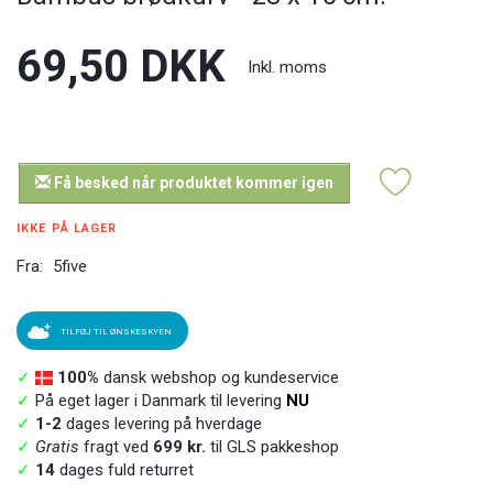
69,50 DKK
Inkl. moms
Få besked når produktet kommer igen
IKKE PÅ LAGER
Fra:
5five
TILFØJ TIL ØNSKESKYEN
✓
100%
dansk webshop og kundeservice
✓
På eget lager i Danmark til levering
NU
✓
1-2
dages levering på hverdage
✓
Gratis
fragt ved
699 kr.
til GLS pakkeshop
✓
14
dages fuld returret