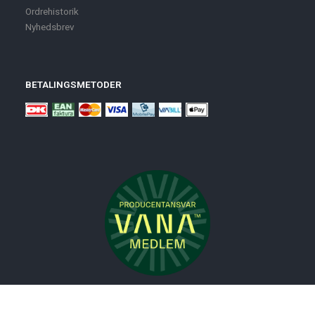
Ordrehistorik
Nyhedsbrev
BETALINGSMETODER
Nyheder
Bolig