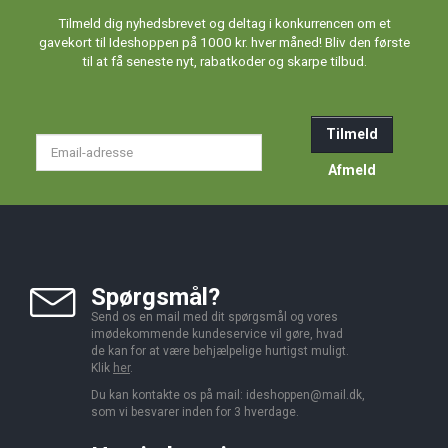
Tilmeld dig nyhedsbrevet og deltag i konkurrencen om et
gavekort til Ideshoppen på 1000 kr. hver måned! Bliv den første
til at få seneste nyt, rabatkoder og skarpe tilbud.
Tilmeld
Email-
adresse
Afmeld
Spørgsmål?
Send os en mail med dit spørgsmål og vores
imødekommende kundeservice vil gøre, hvad
de kan for at være behjælpelige hurtigst muligt.
Klik
her
.
Du kan kontakte os på mail:
ideshoppen@mail.dk,
som vi besvarer inden for 3 hverdage.