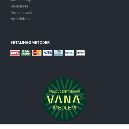
Ønskeliste
Ordrehistorik
Nyhedsbrev
BETALINGSMETODER
Nyheder