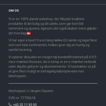
OM OS
Vi er en 100% dansk webshop, der tilbyder kvalitets
produkter til din bolig og dit udeliv, som gør livet lidt
nemmere og sjovere, ligesom det også skaber mere glæde i
din hverdag
Vi har egen import fra en lang række EU-lande og lagerfører
stort set hele sortimentet, hvilket giver dig en hurtig og
samlet levering.
Vi oplever desuden en meget høj kundetilfredshed på 4,9/5
via e-mærket Reviews, da vi netop er en e-mærket netbutik
uden skjulte gebyrer og abonnementer. Vi bestræber os på
at give flest muligt en behagelig købsoplevelse hos
Ideshoppen.
Ideshoppen v/Jørgen Clausen
CVR-nr. 77795618
+45 32 11 93 93