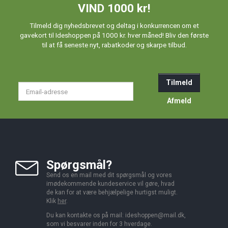
VIND 1000 kr!
Tilmeld dig nyhedsbrevet og deltag i konkurrencen om et
gavekort til Ideshoppen på 1000 kr. hver måned! Bliv den første
til at få seneste nyt, rabatkoder og skarpe tilbud.
Tilmeld
Email-
adresse
Afmeld
Spørgsmål?
Send os en mail med dit spørgsmål og vores
imødekommende kundeservice vil gøre, hvad
de kan for at være behjælpelige hurtigst muligt.
Klik
her
.
Du kan kontakte os på mail:
ideshoppen@mail.dk,
som vi besvarer inden for 3 hverdage.