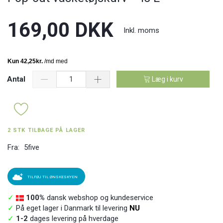
169,00 DKK
Inkl. moms
Antal
Læg i kurv
2 STK TILBAGE PÅ LAGER
Fra:
5five
TILFØJ TIL ØNSKESKYEN
✓
100%
dansk webshop og kundeservice
✓
På eget lager i Danmark til levering
NU
✓
1-2
dages levering på hverdage