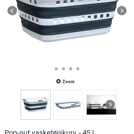
Zoom
Pop-out vasketøjskurv - 45 L