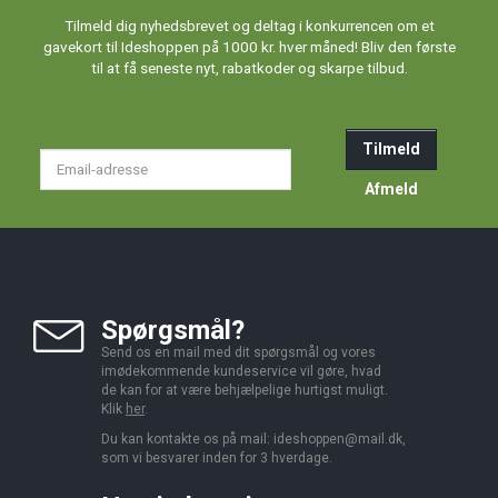
Tilmeld dig nyhedsbrevet og deltag i konkurrencen om et
gavekort til Ideshoppen på 1000 kr. hver måned! Bliv den første
til at få seneste nyt, rabatkoder og skarpe tilbud.
Tilmeld
Email-
adresse
Afmeld
Spørgsmål?
Send os en mail med dit spørgsmål og vores
imødekommende kundeservice vil gøre, hvad
de kan for at være behjælpelige hurtigst muligt.
Klik
her
.
Du kan kontakte os på mail:
ideshoppen@mail.dk,
som vi besvarer inden for 3 hverdage.