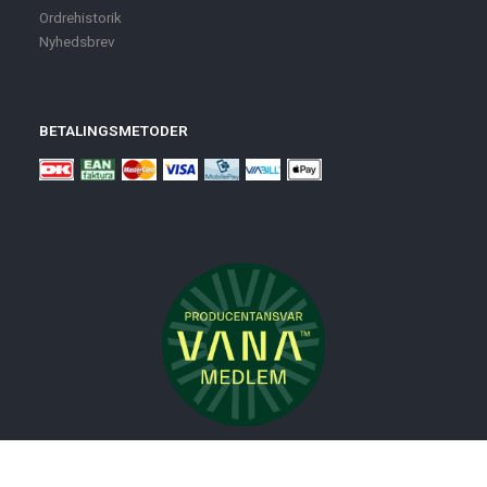
Ordrehistorik
Nyhedsbrev
BETALINGSMETODER
Nyheder
Bolig