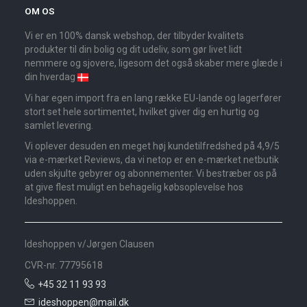
OM OS
Vi er en 100% dansk webshop, der tilbyder kvalitets
produkter til din bolig og dit udeliv, som gør livet lidt
nemmere og sjovere, ligesom det også skaber mere glæde i
din hverdag
Vi har egen import fra en lang række EU-lande og lagerfører
stort set hele sortimentet, hvilket giver dig en hurtig og
samlet levering.
Vi oplever desuden en meget høj kundetilfredshed på 4,9/5
via e-mærket Reviews, da vi netop er en e-mærket netbutik
uden skjulte gebyrer og abonnementer. Vi bestræber os på
at give flest muligt en behagelig købsoplevelse hos
Ideshoppen.
Ideshoppen v/Jørgen Clausen
CVR-nr. 77795618
+45 32 11 93 93
ideshoppen@mail.dk