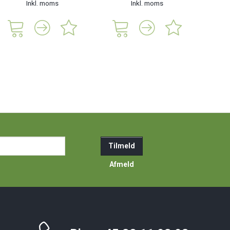
Inkl. moms
Inkl. moms
285,
ail-
Tilmeld
resse
Afmeld