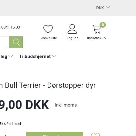
DKK
0
.00 til 15.00
Ønskeliste
Log ind
Indkøbskurv
 leg
Tilbudshjørnet
h Bull Terrier - Dørstopper dyr
9,00 DKK
Inkl. moms