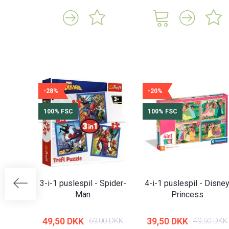
-28%
-20%
100% FSC
100% FSC
3-i-1 puslespil - Spider-
4-i-1 puslespil - Disne
Man
Princess
49,50 DKK
39,50 DKK
69,00 DKK
49,50 DKK