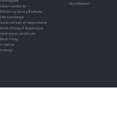
Fortrolighed
Tilbudshjørnet
Sådan handler du
Billeder og farver på billeder
EAN bestillinger
Guide ved køb af træprodukter
Guide til brug af sugekopper
Ideshoppen rabatkoder
Black Friday
Vi støtter
Oversigt