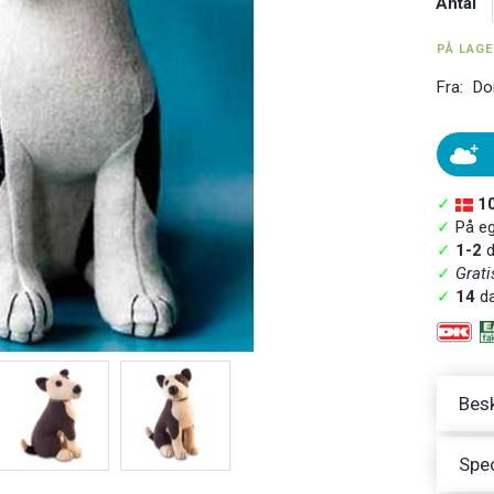
Antal
PÅ LAG
Fra:
Do
✓
1
✓
På ege
✓
1-2
d
✓
Grati
✓
14
da
Besk
Spec