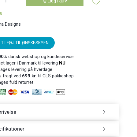
Læg i kurv
ER
ra Designs
TILFØJ TIL ØNSKESKYEN
00%
dansk webshop og kundeservice
t lager i Danmark til levering
NU
ages levering på hverdage
s
fragt ved
699 kr.
til GLS pakkeshop
ges fuld returret
rivelse
ifikationer