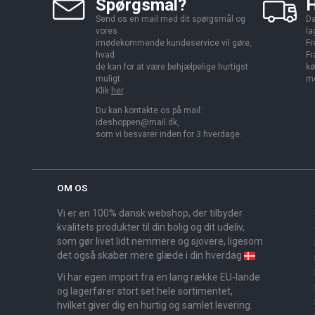
Spørgsmål?
H
Send os en mail med dit spørgsmål og
Da
vores
la
imødekommende kundeservice vil gøre,
Fr
hvad
Fr
de kan for at være behjælpelige hurtigst
kø
muligt.
me
Klik
her
.
Du kan kontakte os på mail:
ideshoppen@mail.dk,
som vi besvarer inden for 3 hverdage.
OM OS
Vi er en 100% dansk webshop, der tilbyder
kvalitets produkter til din bolig og dit udeliv,
som gør livet lidt nemmere og sjovere, ligesom
det også skaber mere glæde i din hverdag
Vi har egen import fra en lang række EU-lande
og lagerfører stort set hele sortimentet,
hvilket giver dig en hurtig og samlet levering.