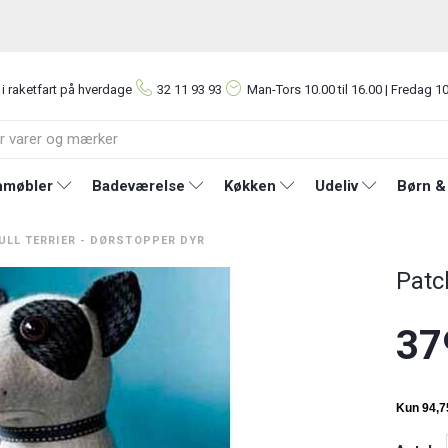
 i raketfart på hverdage
32 11 93 93
Man-Tors
10.00 til 16.00 | Fredag 10
møbler
Badeværelse
Køkken
Udeliv
Børn &
ULL TERRIER - DØRSTOPPER DYR
Patc
37