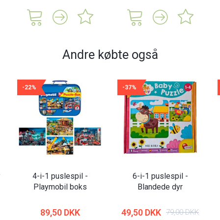
Andre købte også
-22%
-37%
y
4-i-1 puslespil -
6-i-1 puslespil -
Playmobil boks
Blandede dyr
89,50 DKK
49,50 DKK
79,00 DKK