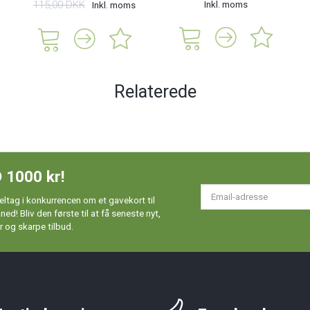
115,00 DKK
Inkl. moms
Inkl. moms
Relaterede
 1000 kr!
Em
ltag i konkurrencen om et gavekort til
ad
d! Bliv den første til at få seneste nyt,
 og skarpe tilbud.