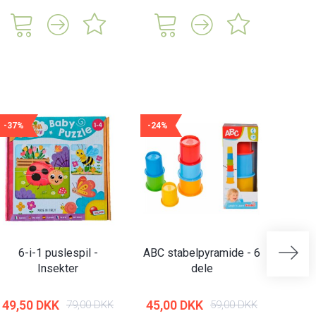
-37%
-24%
-21%
6-i-1 puslespil -
ABC stabelpyramide - 6
Abrick
Insekter
dele
| 
49,50 DKK
45,00 DKK
79,00 DKK
59,00 DKK