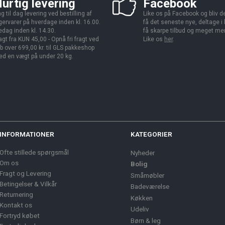
urtig levering
Facebook
g til dag levering ved bestilling af
Like os på Facebook og bliv den
gervarer på hverdage inden kl. 16.00.
få det seneste nye, deltage i
edag inden kl. 14.30.
få skarpe tilbud og meget me
agt fra KUN 45,00 - Opnå fri fragt ved
Like os
her
.
b over 699,00 kr. til GLS pakkeshop
d en vægt på under 20 kg.
INFORMATIONER
KATEGORIER
Ofte stillede spørgsmål
Nyheder
Om os
Bolig
Fragt og Levering
Småmøbler
Betingelser & Vilkår
Badeværelse
Returnering
Køkken
Kontakt os
Udeliv
Fortryd købet
Børn & leg