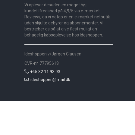
Vi oplever desuden en meget høj
kundetilfredshed på 4,9/5 via e-mærket
Reviews, da vi netop er en e-mærket netbutik
uden skjulte gebyrer og abonnementer. Vi
bestræber os på at give flest muligt en
behagelig købsoplevelse hos Ideshoppen.
Ideshoppen v/Jørgen Clausen
CVR-nr. 77795618
+45 32 11 93 93
ideshoppen@mail.dk
Nyheder
Bolig
Småmøbler
Badeværelse
Køkken