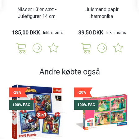
Nisser i 3'er sæt -
Julemand papir
Julefigurer 14 cm.
harmonika
185,00 DKK
39,50 DKK
Inkl. moms
Inkl. moms
Andre købte også
-28%
-20%
100% FSC
100% FSC