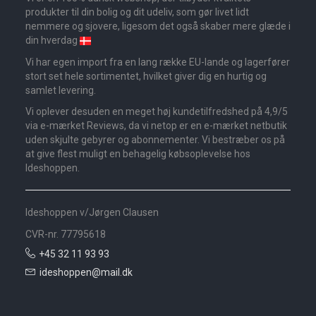
produkter til din bolig og dit udeliv, som gør livet lidt
nemmere og sjovere, ligesom det også skaber mere glæde i
din hverdag
Vi har egen import fra en lang række EU-lande og lagerfører
stort set hele sortimentet, hvilket giver dig en hurtig og
samlet levering.
Vi oplever desuden en meget høj kundetilfredshed på 4,9/5
via e-mærket Reviews, da vi netop er en e-mærket netbutik
uden skjulte gebyrer og abonnementer. Vi bestræber os på
at give flest muligt en behagelig købsoplevelse hos
Ideshoppen.
Ideshoppen v/Jørgen Clausen
CVR-nr. 77795618
+45 32 11 93 93
ideshoppen@mail.dk