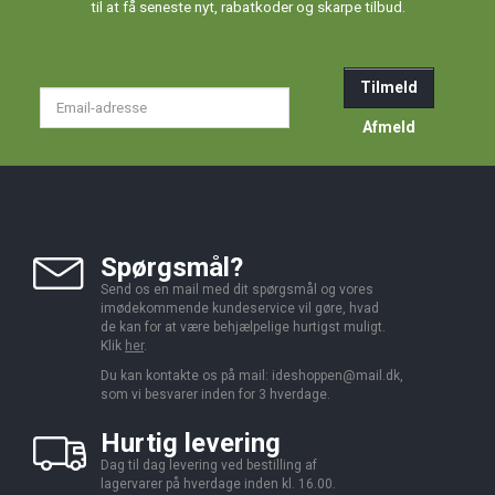
til at få seneste nyt, rabatkoder og skarpe tilbud.
Tilmeld
Email-
adresse
Afmeld
Spørgsmål?
Send os en mail med dit spørgsmål og vores
imødekommende kundeservice vil gøre, hvad
de kan for at være behjælpelige hurtigst muligt.
Klik
her
.
Du kan kontakte os på mail:
ideshoppen@mail.dk,
som vi besvarer inden for 3 hverdage.
Hurtig levering
Dag til dag levering ved bestilling af
lagervarer på hverdage inden kl. 16.00.