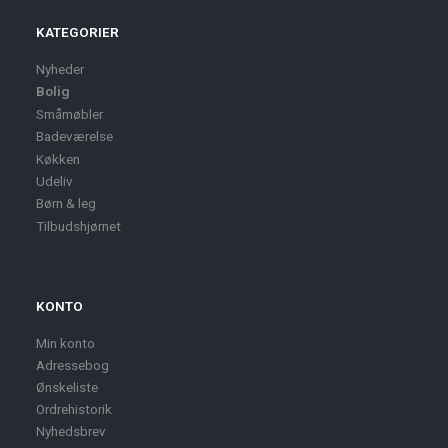
KATEGORIER
Nyheder
Bolig
Småmøbler
Badeværelse
Køkken
Udeliv
Børn & leg
Tilbudshjørnet
KONTO
Min konto
Adressebog
Ønskeliste
Ordrehistorik
Nyhedsbrev