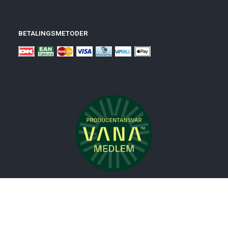
BETALINGSMETODER
Nyheder
Bolig
Småmøbler
Badeværelse
Køkken