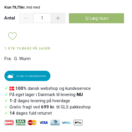
Antal
Læg i kurv
1 STK TILBAGE PÅ LAGER
Fra:
G. Wurm
TILFØJ TIL ØNSKESKYEN
✓
100%
dansk webshop og kundeservice
✓
På eget lager i Danmark til levering
NU
✓
1-2
dages levering på hverdage
✓
Gratis
fragt ved
699 kr.
til GLS pakkeshop
✓
14
dages fuld returret