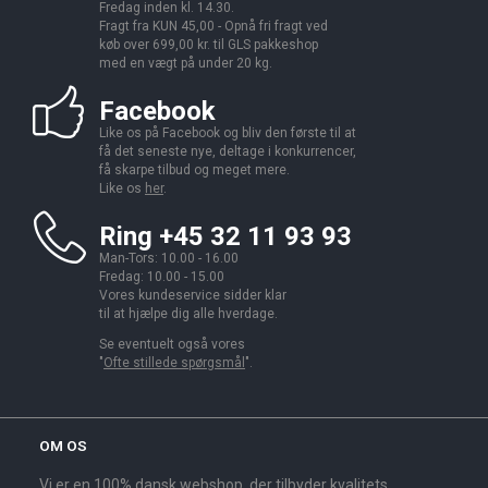
Fredag inden kl. 14.30.
Fragt fra KUN 45,00 - Opnå fri fragt ved
køb over 699,00 kr. til GLS pakkeshop
med en vægt på under 20 kg.
Facebook
Like os på Facebook og bliv den første til at
få det seneste nye, deltage i konkurrencer,
få skarpe tilbud og meget mere.
Like os
her
.
Ring +45 32 11 93 93
Man-Tors: 10.00 - 16.00
Fredag: 10.00 - 15.00
Vores kundeservice sidder klar
til at hjælpe dig alle hverdage.
Se eventuelt også vores
"
Ofte stillede spørgsmål
".
OM OS
Vi er en 100% dansk webshop, der tilbyder kvalitets