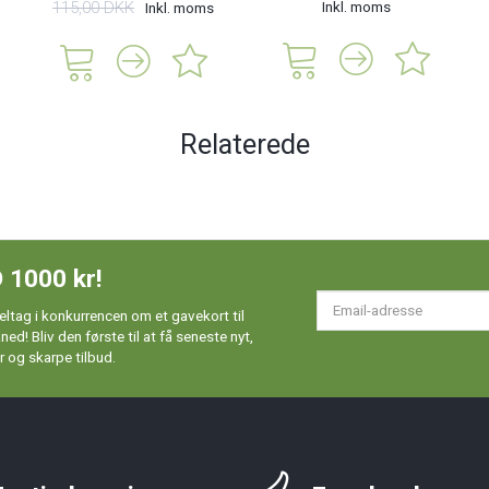
115,00 DKK
Inkl. moms
Inkl. moms
Relaterede
 1000 kr!
Em
ltag i konkurrencen om et gavekort til
ad
d! Bliv den første til at få seneste nyt,
 og skarpe tilbud.