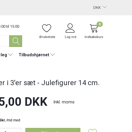
DKK
0
.00 til 15.00
Ønskeliste
Log ind
Indkøbskurv
 leg
Tilbudshjørnet
r i 3'er sæt - Julefigurer 14 cm.
5,00 DKK
Inkl. moms