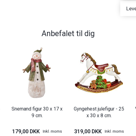
Leve
Anbefalet til dig
e
Snemand figur 30 x 17 x
Gyngehest julefigur - 25
9 cm.
x 30 x 8 cm.
179,00 DKK
319,00 DKK
Inkl. moms
Inkl. moms