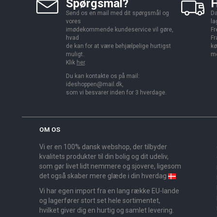
Spørgsmål?
H
Send os en mail med dit spørgsmål og
Da
vores
la
imødekommende kundeservice vil gøre,
Fr
hvad
Fr
de kan for at være behjælpelige hurtigst
kø
muligt.
me
Klik
her
.
Du kan kontakte os på mail:
ideshoppen@mail.dk,
som vi besvarer inden for 3 hverdage.
OM OS
Vi er en 100% dansk webshop, der tilbyder
kvalitets produkter til din bolig og dit udeliv,
som gør livet lidt nemmere og sjovere, ligesom
det også skaber mere glæde i din hverdag
Vi har egen import fra en lang række EU-lande
og lagerfører stort set hele sortimentet,
hvilket giver dig en hurtig og samlet levering.