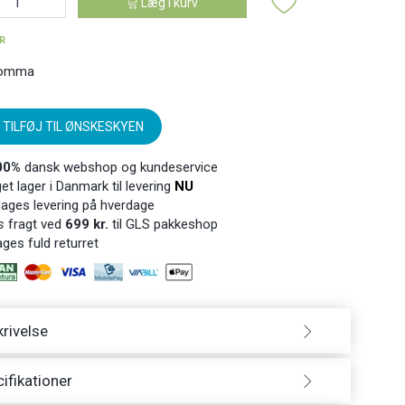
Læg i kurv
ER
omma
TILFØJ TIL ØNSKESKYEN
00%
dansk webshop og kundeservice
t lager i Danmark til levering
NU
ages levering på hverdage
s
fragt ved
699 kr.
til GLS pakkeshop
ges fuld returret
rivelse
ifikationer