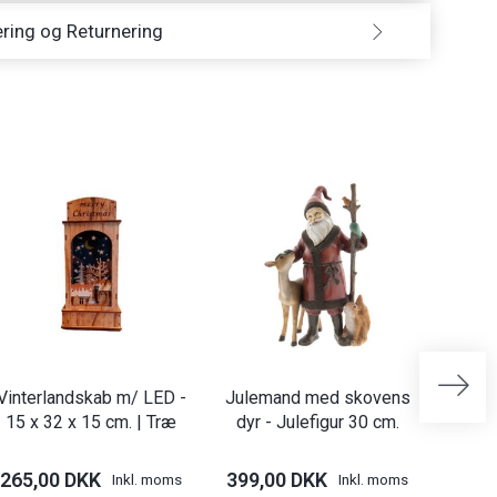
ring og Returnering
Vinterlandskab m/ LED -
Julemand med skovens
Ju
15 x 32 x 15 cm. | Træ
dyr - Julefigur 30 cm.
265,00 DKK
399,00 DKK
45,
Inkl. moms
Inkl. moms