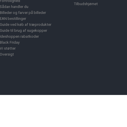
Fortrolighed
Tilbudshjørnet
Sådan handler du
Billeder og farver på billeder
EAN bestillinger
Guide ved køb af træprodukter
Guide til brug af sugekopper
Ideshoppen rabatkoder
Black Friday
Vi støtter
Oversigt