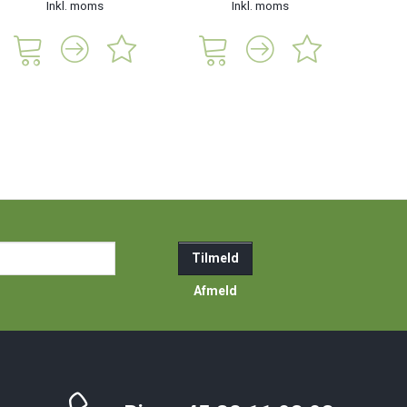
Inkl. moms
Inkl. moms
285,
ail-
Tilmeld
resse
Afmeld