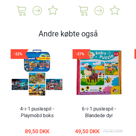
Andre købte også
-22%
-37%
y
4-i-1 puslespil -
6-i-1 puslespil -
Playmobil boks
Blandede dyr
89,50 DKK
49,50 DKK
79,00 DKK