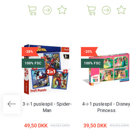
-28%
-20%
100% FSC
100% FSC
3-i-1 puslespil - Spider-
4-i-1 puslespil - Disne
Man
Princess
49,50 DKK
39,50 DKK
69,00 DKK
49,50 DKK