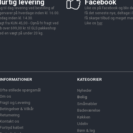
urtig levering
Facebook
g til dag levering ved bestilling af
Like os på Facebook og bliv den
gervarer på hverdage inden kl. 16.00.
få det seneste nye, deltage i
edag inden kl. 14.30.
få skarpe tilbud og meget me
agt fra KUN 45,00 - Opnå fri fragt ved
Like os
her
.
b over 699,00 kr. til GLS pakkeshop
d en vægt på under 20 kg.
INFORMATIONER
KATEGORIER
Ofte stillede spørgsmål
Nyheder
Om os
Bolig
Fragt og Levering
Småmøbler
Betingelser & Vilkår
Badeværelse
Returnering
Køkken
Kontakt os
Udeliv
Fortryd købet
Børn & leg