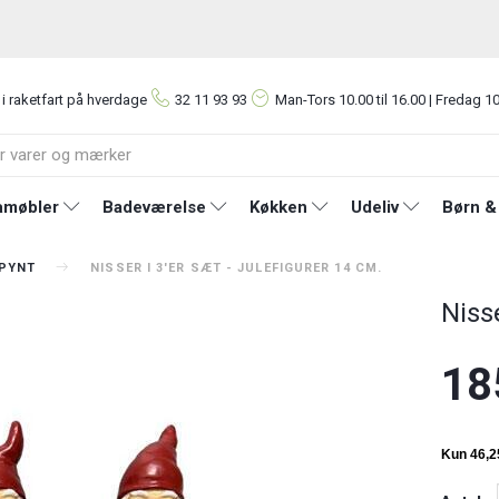
 i raketfart på hverdage
32 11 93 93
Man-Tors
10.00 til 16.00 | Fredag 10
møbler
Badeværelse
Køkken
Udeliv
Børn &
PYNT
NISSER I 3'ER SÆT - JULEFIGURER 14 CM.
Nisse
18