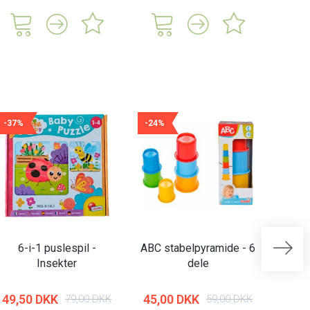
-37%
-24%
-21%
6-i-1 puslespil -
ABC stabelpyramide - 6
Abrick
Insekter
dele
| 
49,50 DKK
45,00 DKK
79,00 DKK
59,00 DKK