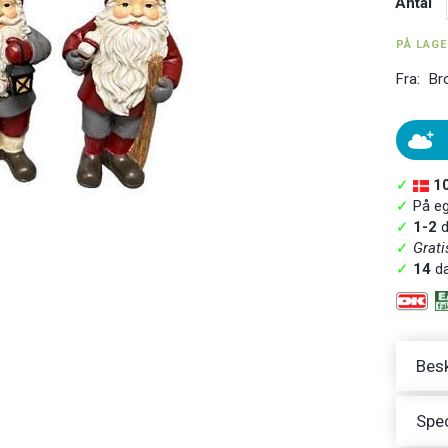
Antal
PÅ LAG
Fra:
Br
✓
1
✓
På ege
✓
1-2
d
✓
Grati
✓
14
da
Besk
Spec