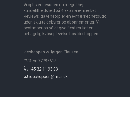
Vi oplever desuden en meget høj
kundetilfredshed på 4,9/5 via e-mærket
Reviews, da vi netop er en e-mærket netbutik
uden skjulte gebyrer og abonnementer. Vi
bestræber os på at give flest muligt en
behagelig købsoplevelse hos Ideshoppen.
Ideshoppen v/Jørgen Clausen
CVR-nr. 77795618
+45 32 11 93 93
ideshoppen@mail.dk
Nyheder
Bolig
Småmøbler
Badeværelse
Køkken