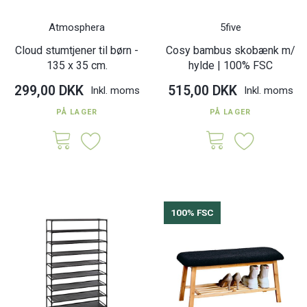
Atmosphera
5five
Cloud stumtjener til børn -
Cosy bambus skobænk m/
135 x 35 cm.
hylde | 100% FSC
299,00 DKK
515,00 DKK
Inkl. moms
Inkl. moms
PÅ LAGER
PÅ LAGER
100% FSC