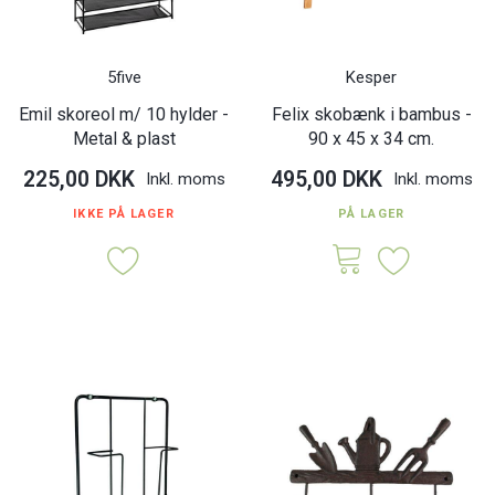
5five
Kesper
Emil skoreol m/ 10 hylder -
Felix skobænk i bambus -
Metal & plast
90 x 45 x 34 cm.
225,00 DKK
495,00 DKK
Inkl. moms
Inkl. moms
IKKE PÅ LAGER
PÅ LAGER