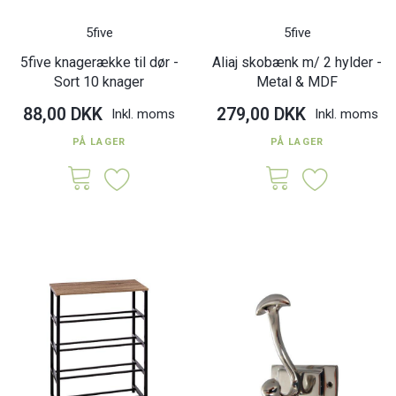
5five
5five
5five knagerække til dør -
Aliaj skobænk m/ 2 hylder -
Sort 10 knager
Metal & MDF
88,00 DKK
279,00 DKK
Inkl. moms
Inkl. moms
PÅ LAGER
PÅ LAGER