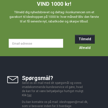
VIND 1000 kr!
Tilmeld dig nyhedsbrevet og deltag i konkurrencen om et
gavekort til Ideshoppen på 1000 kr. hver måned! Bliv den første
til at få seneste nyt, rabatkoder og skarpe tilbud.
Tilmeld
Email-
adresse
Afmeld
Spørgsmål?
Send os en mail med dit spørgsmål og vores
imødekommende kundeservice vil gøre, hvad
de kan for at være behjælpelige hurtigst muligt.
Klik
her
.
Du kan kontakte os på mail:
ideshoppen@mail.dk,
som vi besvarer inden for 3 hverdage.