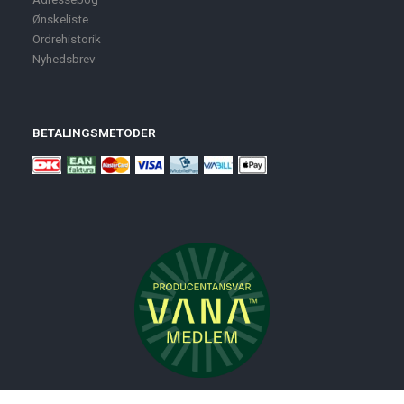
Ønskeliste
Ordrehistorik
Nyhedsbrev
BETALINGSMETODER
Nyheder