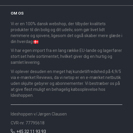
OM OS
Vi er en 100% dansk webshop, der tilbyder kvalitets
produkter til din bolig og dit udeliv, som gør livet lidt
nemmere og sjovere, ligesom det også skaber mere glæde i
din hverdag
Vi har egen import fra en lang række EU-lande og lagerfører
stort set hele sortimentet, hvilket giver dig en hurtig og
samlet levering.
Vi oplever desuden en meget høj kundetilfredshed på 4,9/5
via e-mærket Reviews, da vi netop er en e-mærket netbutik
uden skjulte gebyrer og abonnementer. Vi bestræber os på
at give flest muligt en behagelig købsoplevelse hos
Ideshoppen.
Ideshoppen v/Jørgen Clausen
CVR-nr. 77795618
+45 32 11 93 93