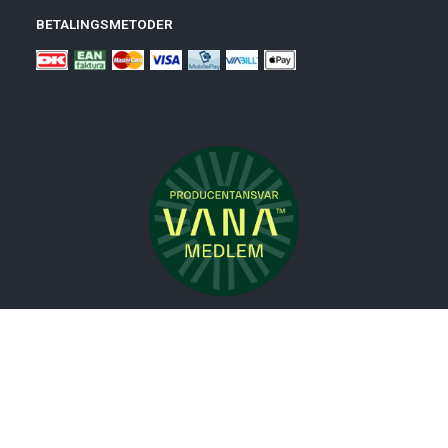
BETALINGSMETODER
Nyheder
Bolig
Småmøbler
Badeværelse
Køkken
Udeliv
Måtter