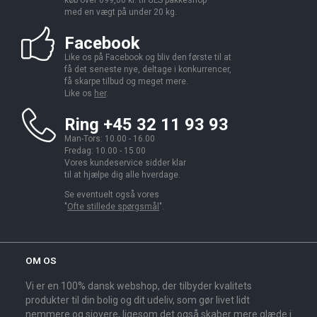
køb over 699,00 kr. til GLS pakkeshop
med en vægt på under 20 kg.
Facebook
Like os på Facebook og bliv den første til at
få det seneste nye, deltage i konkurrencer,
få skarpe tilbud og meget mere.
Like os
her
.
Ring +45 32 11 93 93
Man-Tors: 10.00 - 16.00
Fredag: 10.00 - 15.00
Vores kundeservice sidder klar
til at hjælpe dig alle hverdage.
Se eventuelt også vores
"
Ofte stillede spørgsmål
".
OM OS
Vi er en 100% dansk webshop, der tilbyder kvalitets
produkter til din bolig og dit udeliv, som gør livet lidt
nemmere og sjovere, ligesom det også skaber mere glæde i