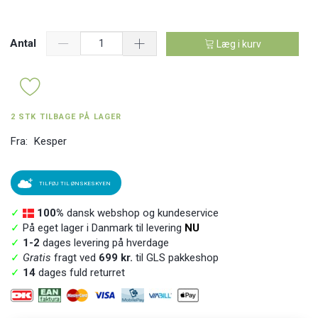
Antal
Læg i kurv
2 STK TILBAGE PÅ LAGER
Fra:
Kesper
TILFØJ TIL ØNSKESKYEN
✓
100%
dansk webshop og kundeservice
✓
På eget lager i Danmark til levering
NU
✓
1-2
dages levering på hverdage
✓
Gratis
fragt ved
699 kr.
til GLS pakkeshop
✓
14
dages fuld returret