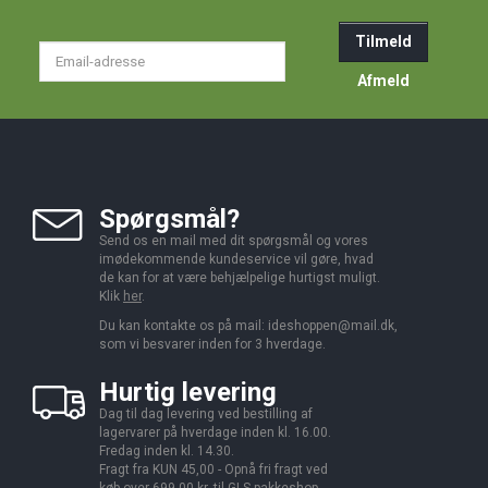
Tilmeld
Email-
adresse
Afmeld
Spørgsmål?
Send os en mail med dit spørgsmål og vores
imødekommende kundeservice vil gøre, hvad
de kan for at være behjælpelige hurtigst muligt.
Klik
her
.
Du kan kontakte os på mail:
ideshoppen@mail.dk,
som vi besvarer inden for 3 hverdage.
Hurtig levering
Dag til dag levering ved bestilling af
lagervarer på hverdage inden kl. 16.00.
Fredag inden kl. 14.30.
Fragt fra KUN 45,00 - Opnå fri fragt ved