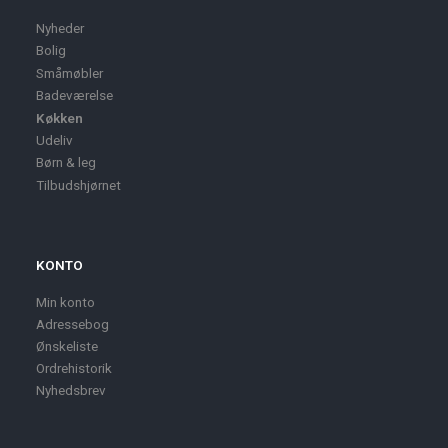
Nyheder
Bolig
Småmøbler
Badeværelse
Køkken
Udeliv
Børn & leg
Tilbudshjørnet
KONTO
Min konto
Adressebog
Ønskeliste
Ordrehistorik
Nyhedsbrev