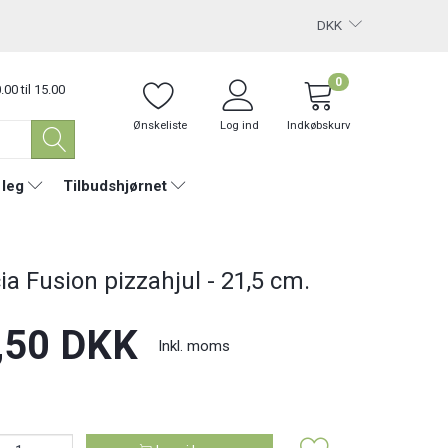
DKK
0
.00 til 15.00
Ønskeliste
Log ind
Indkøbskurv
 leg
Tilbudshjørnet
ia Fusion pizzahjul - 21,5 cm.
,50 DKK
Inkl. moms