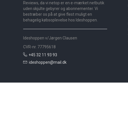
Reviews, da vi netop er en e-mærket netbutik
uden skjulte gebyrer og abonnementer. Vi
bestræber os på at give flest muligt en
behagelig købsoplevelse hos Ideshoppen.
Ideshoppen v/Jørgen Clausen
CVR-nr. 77795618
+45 32 11 93 93
ideshoppen@mail.dk
Nyheder
Bolig
Småmøbler
Badeværelse
Køkken
Udeliv
Måtter
Gardiner