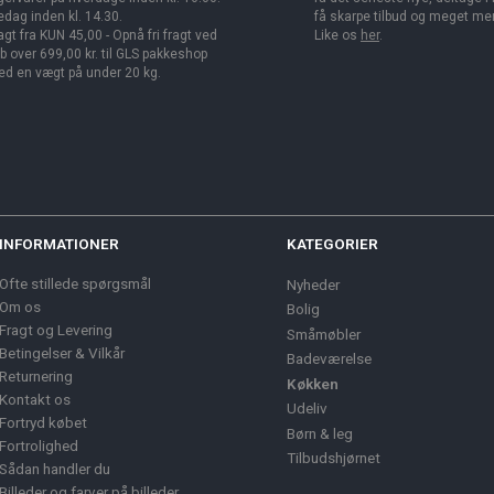
edag inden kl. 14.30.
få skarpe tilbud og meget me
agt fra KUN 45,00 - Opnå fri fragt ved
Like os
her
.
b over 699,00 kr. til GLS pakkeshop
d en vægt på under 20 kg.
INFORMATIONER
KATEGORIER
Ofte stillede spørgsmål
Nyheder
Om os
Bolig
Fragt og Levering
Småmøbler
Betingelser & Vilkår
Badeværelse
Returnering
Køkken
Kontakt os
Udeliv
Fortryd købet
Børn & leg
Fortrolighed
Tilbudshjørnet
Sådan handler du
Billeder og farver på billeder