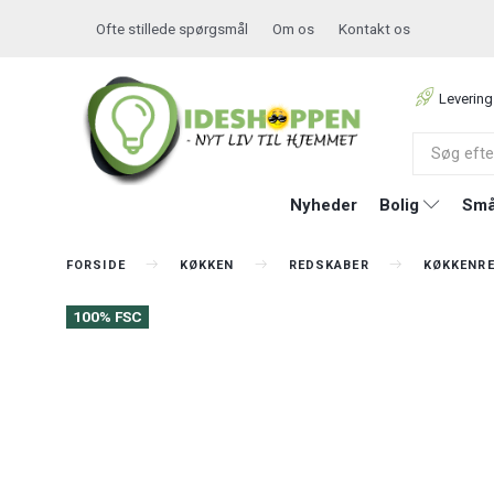
Ofte stillede spørgsmål
Om os
Kontakt os
Levering
Nyheder
Bolig
Små
FORSIDE
KØKKEN
REDSKABER
KØKKENR
100% FSC