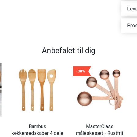
Leve
Pro
Anbefalet til dig
-38%
Bambus
MasterClass
køkkenredskaber 4 dele
måleskesæt - Rustfrit