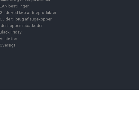
EAN bestillinger
Guide ved køb af træprodukter
Guide til brug af sugekopper
Ideshoppen rabatkoder
Black Friday
Vi støtter
Oversigt