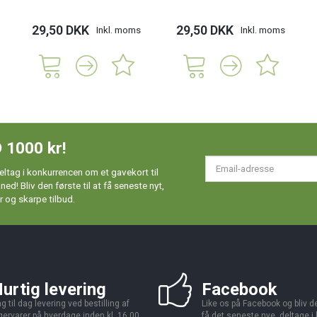
29,50 DKK
29,50 DKK
Inkl. moms
Inkl. moms
 1000 kr!
Em
ltag i konkurrencen om et gavekort til
ad
d! Bliv den første til at få seneste nyt,
 og skarpe tilbud.
urtig levering
Facebook
g til dag levering ved bestilling af
Like os på Facebook og bliv den
gervarer på hverdage inden kl. 16.00.
få det seneste nye, deltage i