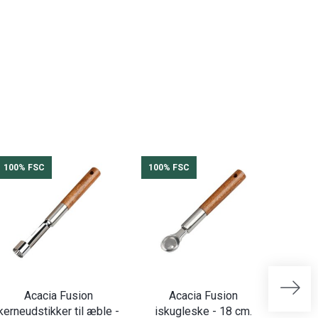
100% FSC
100% FSC
100%
Acacia Fusion
Acacia Fusion
kerneudstikker til æble -
iskugleske - 18 cm.
kag