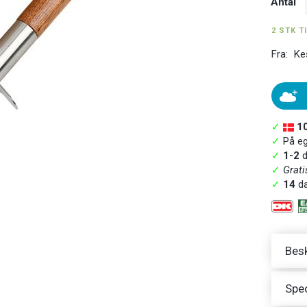
Antal
2 STK T
Fra:
Ke
✓
1
✓
På ege
✓
1-2
d
✓
Grati
✓
14
da
Besk
Spec