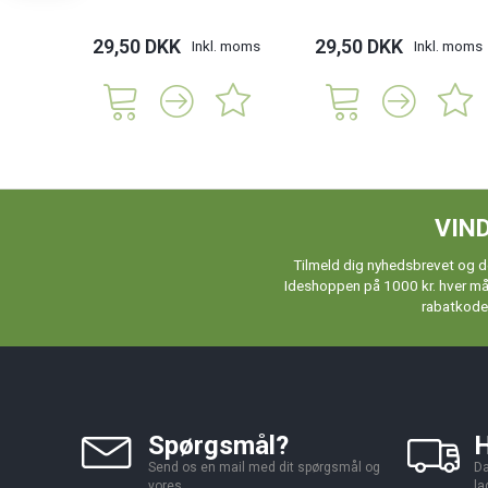
29,50 DKK
29,50 DKK
Inkl. moms
Inkl. moms
VIND
Tilmeld dig nyhedsbrevet og de
Ideshoppen på 1000 kr. hver måne
rabatkoder
Spørgsmål?
H
Send os en mail med dit spørgsmål og
Da
vores
la