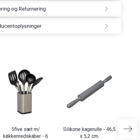
ring og Returnering
ducentoplysninger
5five sæt m/
Silikone kagerulle - 46,5
Kødpre
køkkenredskaber - 6
x 5,2 cm.