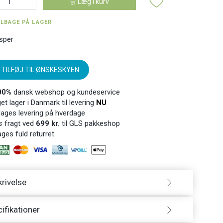
Læg i kurv
ILBAGE PÅ LAGER
sper
TILFØJ TIL ØNSKESKYEN
00%
dansk webshop og kundeservice
t lager i Danmark til levering
NU
ages levering på hverdage
s
fragt ved
699 kr.
til GLS pakkeshop
ges fuld returret
rivelse
ifikationer