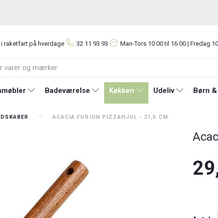
 i raketfart på hverdage
32 11 93 93
Man-Tors
10.00 til 16.00 | Fredag 10
møbler
Badeværelse
Køkken
Udeliv
Børn &
EDSKABER
ACACIA FUSION PIZZAHJUL - 21,5 CM.
Acac
29