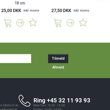
18 cm.
25,00 DKK
27,50 DKK
27,
Inkl. moms
Inkl. moms
ail-
Tilmeld
resse
Afmeld
Ring +45 32 11 93 93
 første til at
Man-Tors: 10.00 - 16.00
 konkurrencer,
Fredag: 10.00 - 15.00