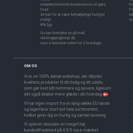
imødekommende kundeservice vil gøre,
Fr
hvad
Fr
de kan for at være behjælpelige hurtigst
kø
muligt.
me
Klik
her
.
Du kan kontakte os på mail:
ideshoppen@mail.dk,
som vi besvarer inden for 3 hverdage.
OM OS
Vi er en 100% dansk webshop, der tilbyder
kvalitets produkter til din bolig og dit udeliv,
som gør livet lidt nemmere og sjovere, ligesom
det også skaber mere glæde i din hverdag
Vi har egen import fra en lang række EU-lande
og lagerfører stort set hele sortimentet,
hvilket giver dig en hurtig og samlet levering.
Vi oplever desuden en meget høj
kundetilfredshed på 4,9/5 via e-mærket