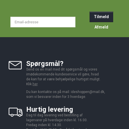
Tilmeld
Email-
adresse
Afmeld
Spørgsmål?
Send os en mail med dit spørgsmål og vores
imødekommende kundeservice vil gøre, hvad
de kan for at være behjælpelige hurtigst muligt.
Klik
her
.
Du kan kontakte os på mail:
ideshoppen@mail.dk,
som vi besvarer inden for 3 hverdage.
Hurtig levering
Dag til dag levering ved bestilling af
lagervarer på hverdage inden kl. 16.00.
Fredag inden kl. 14.30.