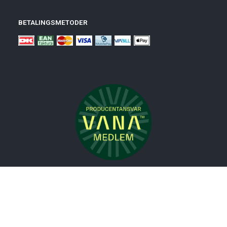
BETALINGSMETODER
Nyheder
Bolig
Småmøbler
Badeværelse
Køkken
Udeliv