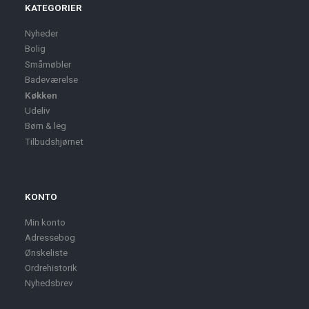
KATEGORIER
Nyheder
Bolig
Småmøbler
Badeværelse
Køkken
Udeliv
Børn & leg
Tilbudshjørnet
KONTO
Min konto
Adressebog
Ønskeliste
Ordrehistorik
Nyhedsbrev