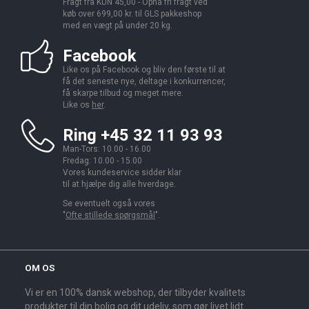
Fragt fra KUN 45,00 - Opnå fri fragt ved
køb over 699,00 kr. til GLS pakkeshop
med en vægt på under 20 kg.
Facebook
Like os på Facebook og bliv den første til at
få det seneste nye, deltage i konkurrencer,
få skarpe tilbud og meget mere.
Like os
her
.
Ring +45 32 11 93 93
Man-Tors: 10.00 - 16.00
Fredag: 10.00 - 15.00
Vores kundeservice sidder klar
til at hjælpe dig alle hverdage.
Se eventuelt også vores
"
Ofte stillede spørgsmål
".
OM OS
Vi er en 100% dansk webshop, der tilbyder kvalitets
produkter til din bolig og dit udeliv, som gør livet lidt