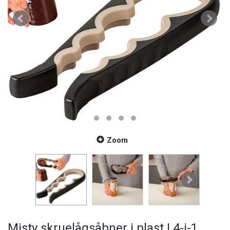
Zoom
Misty skruelågsåbner i plast | 4-i-1