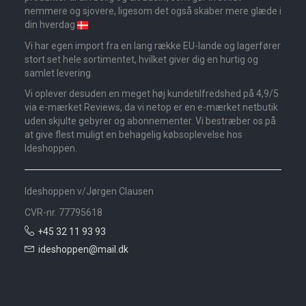
nemmere og sjovere, ligesom det også skaber mere glæde i
din hverdag
Vi har egen import fra en lang række EU-lande og lagerfører
stort set hele sortimentet, hvilket giver dig en hurtig og
samlet levering.
Vi oplever desuden en meget høj kundetilfredshed på 4,9/5
via e-mærket Reviews, da vi netop er en e-mærket netbutik
uden skjulte gebyrer og abonnementer. Vi bestræber os på
at give flest muligt en behagelig købsoplevelse hos
Ideshoppen.
Ideshoppen v/Jørgen Clausen
CVR-nr. 77795618
+45 32 11 93 93
ideshoppen@mail.dk