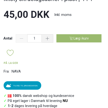
45,00 DKK
Inkl. moms
Antal
Læg i kurv
PÅ LAGER
Fra:
NAVA
TILFØJ TIL ØNSKESKYEN
✓
100%
dansk webshop og kundeservice
✓
På eget lager i Danmark til levering
NU
✓
1-2
dages levering på hverdage