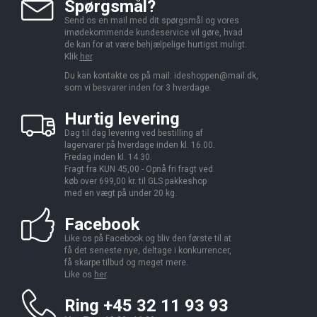
Spørgsmål?
Send os en mail med dit spørgsmål og vores
imødekommende kundeservice vil gøre, hvad
de kan for at være behjælpelige hurtigst muligt.
Klik
her
.
Du kan kontakte os på mail:
ideshoppen@mail.dk,
som vi besvarer inden for 3 hverdage.
Hurtig levering
Dag til dag levering ved bestilling af
lagervarer på hverdage inden kl. 16.00.
Fredag inden kl. 14.30.
Fragt fra KUN 45,00 - Opnå fri fragt ved
køb over 699,00 kr. til GLS pakkeshop
med en vægt på under 20 kg.
Facebook
Like os på Facebook og bliv den første til at
få det seneste nye, deltage i konkurrencer,
få skarpe tilbud og meget mere.
Like os
her
.
Ring +45 32 11 93 93