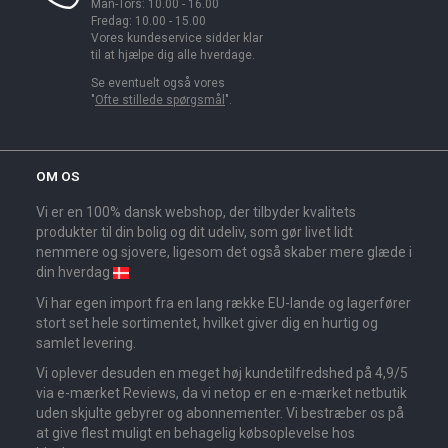
Man-Tors: 10.00 - 16.00
Fredag: 10.00 - 15.00
Vores kundeservice sidder klar
til at hjælpe dig alle hverdage.
Se eventuelt også vores
"
Ofte stillede spørgsmål
".
OM OS
Vi er en 100% dansk webshop, der tilbyder kvalitets
produkter til din bolig og dit udeliv, som gør livet lidt
nemmere og sjovere, ligesom det også skaber mere glæde i
din hverdag
Vi har egen import fra en lang række EU-lande og lagerfører
stort set hele sortimentet, hvilket giver dig en hurtig og
samlet levering.
Vi oplever desuden en meget høj kundetilfredshed på 4,9/5
via e-mærket Reviews, da vi netop er en e-mærket netbutik
uden skjulte gebyrer og abonnementer. Vi bestræber os på
at give flest muligt en behagelig købsoplevelse hos