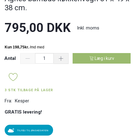
38 cm.
795,00 DKK
Inkl. moms
Antal
Læg i kurv
3 STK TILBAGE PÅ LAGER
Fra:
Kesper
GRATIS levering!
TILFØJ TIL ØNSKESKYEN