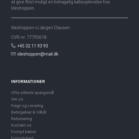
at give flest muligt en behagelig købsoplevelse hos
Ideshoppen.
Ideshoppen v/Jørgen Clausen
CVR-nr. 77795618
+45 32 11 93 93
ideshoppen@mail.dk
INFORMATIONER
Ofte stillede spørgsmål
Om os
Fragt og Levering
Betingelser & Vilkår
Returnering
Kontakt os
Fortryd købet
Fortrolighed