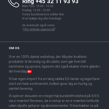
Ring +45 32 11 93 93
Man-Tors: 10.00 - 16.00
Fredag: 10.00 - 15.00
Vores kundeservice sidder klar
til at hjælpe dig alle hverdage.
Se eventuelt også vores
"
Ofte stillede spørgsmål
".
OM OS
Vi er en 100% dansk webshop, der tilbyder kvalitets
produkter til din bolig og dit udeliv, som gør livet lidt
nemmere og sjovere, ligesom det også skaber mere glæde i
din hverdag
Vi har egen import fra en lang række EU-lande og lagerfører
stort set hele sortimentet, hvilket giver dig en hurtig og
samlet levering.
Vi oplever desuden en meget høj kundetilfredshed på 4,9/5
via e-mærket Reviews, da vi netop er en e-mærket netbutik
uden skjulte gebyrer og abonnementer. Vi bestræber os på