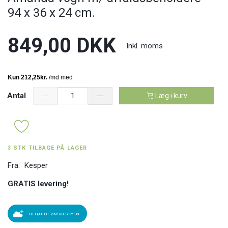
94 x 36 x 24 cm.
849,00 DKK
Inkl. moms
Antal
Læg i kurv
3 STK TILBAGE PÅ LAGER
Fra:
Kesper
GRATIS levering!
TILFØJ TIL ØNSKESKYEN