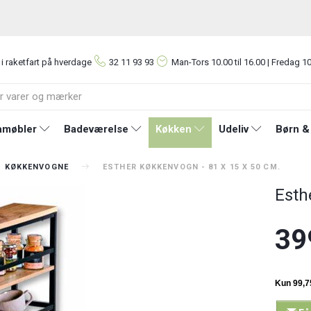
 i raketfart på hverdage
32 11 93 93
Man-Tors
10.00 til 16.00 | Fredag 10
møbler
Badeværelse
Køkken
Udeliv
Børn &
KØKKENVOGNE
ESTHER KØKKENVOGN - 81 X 15 X 50 CM.
Esth
39