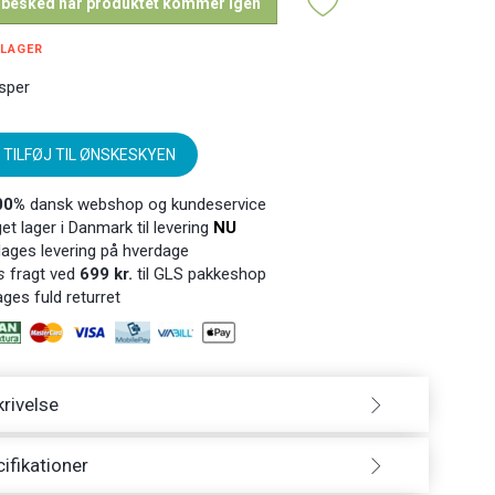
 besked når produktet kommer igen
 LAGER
sper
TILFØJ TIL ØNSKESKYEN
00%
dansk webshop og kundeservice
t lager i Danmark til levering
NU
ages levering på hverdage
s
fragt ved
699 kr.
til GLS pakkeshop
ges fuld returret
rivelse
ifikationer