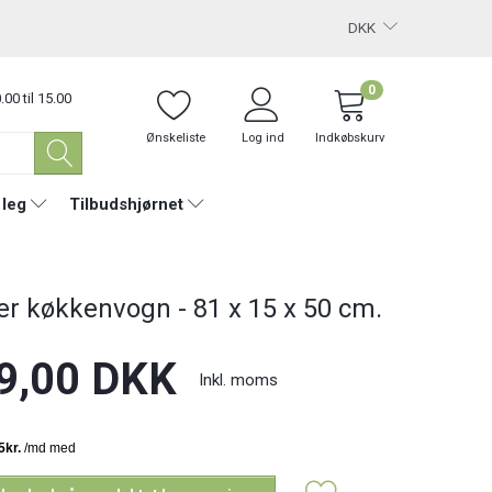
DKK
0
.00 til 15.00
Ønskeliste
Log ind
Indkøbskurv
 leg
Tilbudshjørnet
er køkkenvogn - 81 x 15 x 50 cm.
9,00 DKK
Inkl. moms