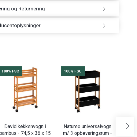
ring og Returnering
ducentoplysninger
100% FSC
100% FSC
100%
David køkkenvogn i
Natureo universalvogn
Linh
bambus - 74,5 x 36 x 15
m/ 3 opbevaringsrum -
bambu