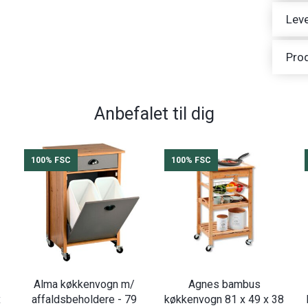
Leve
Pro
Anbefalet til dig
100% FSC
100% FSC
Alma køkkenvogn m/
Agnes bambus
x
affaldsbeholdere - 79
køkkenvogn 81 x 49 x 38