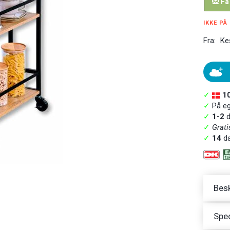
Få
IKKE PÅ
Fra:
Ke
✓
1
✓
På ege
✓
1-2
d
✓
Grati
✓
14
da
Besk
Spec