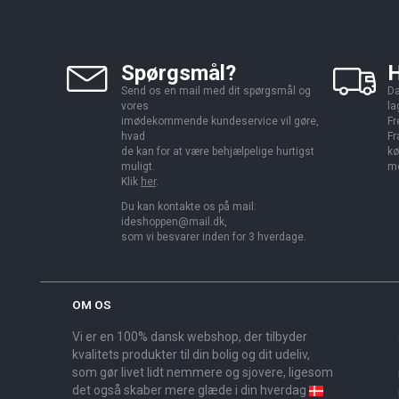
Spørgsmål?
H
Send os en mail med dit spørgsmål og
Da
vores
la
imødekommende kundeservice vil gøre,
Fr
hvad
Fr
de kan for at være behjælpelige hurtigst
kø
muligt.
me
Klik
her
.
Du kan kontakte os på mail:
ideshoppen@mail.dk,
som vi besvarer inden for 3 hverdage.
OM OS
Vi er en 100% dansk webshop, der tilbyder
kvalitets produkter til din bolig og dit udeliv,
som gør livet lidt nemmere og sjovere, ligesom
det også skaber mere glæde i din hverdag