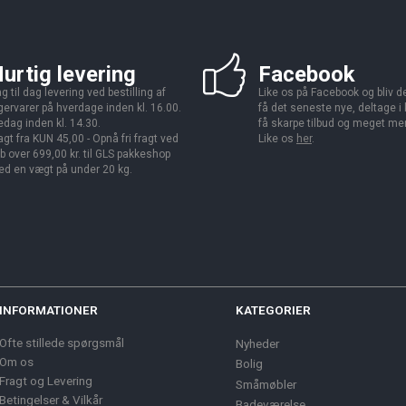
urtig levering
Facebook
g til dag levering ved bestilling af
Like os på Facebook og bliv den
gervarer på hverdage inden kl. 16.00.
få det seneste nye, deltage i
edag inden kl. 14.30.
få skarpe tilbud og meget me
agt fra KUN 45,00 - Opnå fri fragt ved
Like os
her
.
b over 699,00 kr. til GLS pakkeshop
d en vægt på under 20 kg.
INFORMATIONER
KATEGORIER
Ofte stillede spørgsmål
Nyheder
Om os
Bolig
Fragt og Levering
Småmøbler
Betingelser & Vilkår
Badeværelse