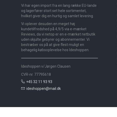
Vi har egen import fra en lang række EU-lande
og lagerfører stort set hele sortimentet,
hvilket giver dig en hurtig og samlet levering.
Vi oplever desuden en meget høj
kundetilfredshed på 4,9/5 via e-mærket
Reviews, da vi netop er en e-mærket netbutik
uden skjulte gebyrer og abonnementer. Vi
bestræber os på at give flest muligt en
behagelig købsoplevelse hos Ideshoppen.
Ideshoppen v/Jørgen Clausen
CVR-nr. 77795618
+45 32 11 93 93
ideshoppen@mail.dk
Nyheder
Bolig