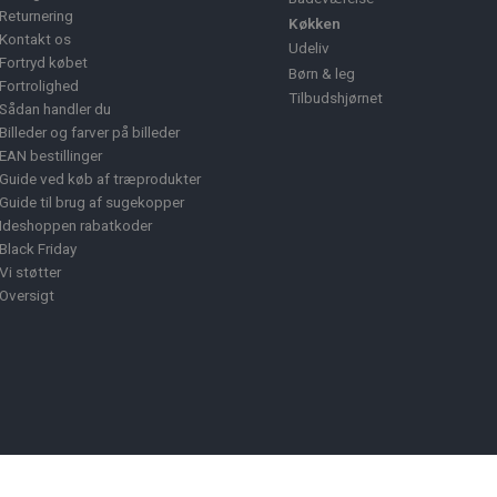
Returnering
Køkken
Kontakt os
Udeliv
Fortryd købet
Børn & leg
Fortrolighed
Tilbudshjørnet
Sådan handler du
Billeder og farver på billeder
EAN bestillinger
Guide ved køb af træprodukter
Guide til brug af sugekopper
Ideshoppen rabatkoder
Black Friday
Vi støtter
Oversigt