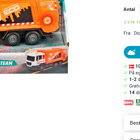
Antal
2 STK T
Fra:
Di
✓
1
✓
På ege
✓
1-2
d
✓
Grati
✓
14
da
Besk