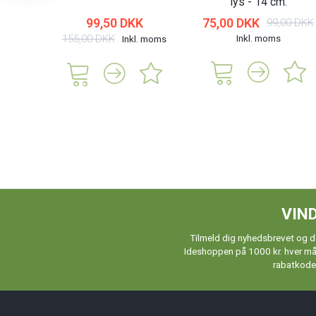
lys - 14 cm.
99,50 DKK
75,00 DKK
99,00 DKK
155,00 DKK
Inkl. moms
Inkl. moms
VIND
Tilmeld dig nyhedsbrevet og de
Ideshoppen på 1000 kr. hver måne
rabatkoder