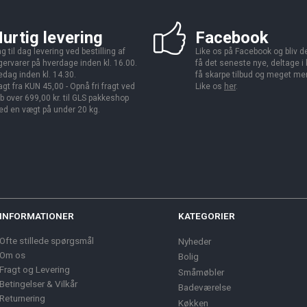
urtig levering
Facebook
g til dag levering ved bestilling af
Like os på Facebook og bliv den
gervarer på hverdage inden kl. 16.00.
få det seneste nye, deltage i
edag inden kl. 14.30.
få skarpe tilbud og meget me
agt fra KUN 45,00 - Opnå fri fragt ved
Like os
her
.
b over 699,00 kr. til GLS pakkeshop
d en vægt på under 20 kg.
INFORMATIONER
KATEGORIER
Ofte stillede spørgsmål
Nyheder
Om os
Bolig
Fragt og Levering
Småmøbler
Betingelser & Vilkår
Badeværelse
Returnering
Køkken