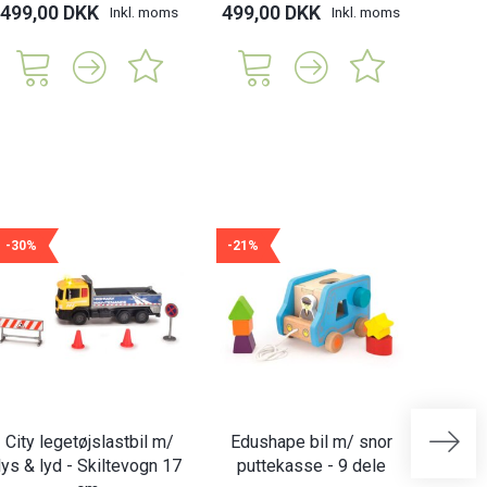
499,00 DKK
499,00 DKK
299,
Inkl. moms
Inkl. moms
-30%
-21%
-20%
City legetøjslastbil m/
Edushape bil m/ snor
Edus
lys & lyd - Skiltevogn 17
puttekasse - 9 dele
Hap