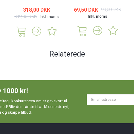
318,00 DKK
69,50 DKK
99,00 DKK
349,00 DKK
Inkl. moms
Inkl. moms
Relaterede
 1000 kr!
Em
ltag i konkurrencen om et gavekort til
ad
d! Bliv den første til at få seneste nyt,
 og skarpe tilbud.