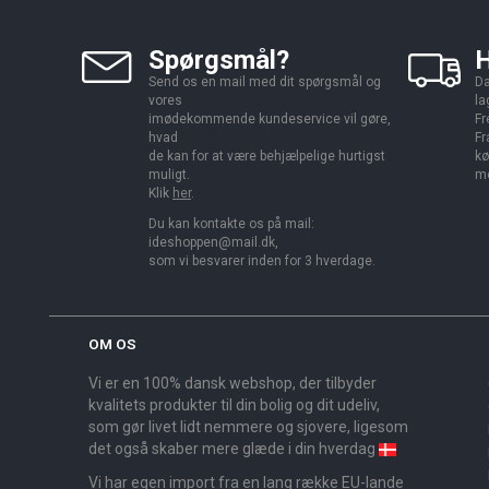
Spørgsmål?
H
Send os en mail med dit spørgsmål og
Da
vores
la
imødekommende kundeservice vil gøre,
Fr
hvad
Fr
de kan for at være behjælpelige hurtigst
kø
muligt.
me
Klik
her
.
Du kan kontakte os på mail:
ideshoppen@mail.dk,
som vi besvarer inden for 3 hverdage.
OM OS
Vi er en 100% dansk webshop, der tilbyder
kvalitets produkter til din bolig og dit udeliv,
som gør livet lidt nemmere og sjovere, ligesom
det også skaber mere glæde i din hverdag
Vi har egen import fra en lang række EU-lande