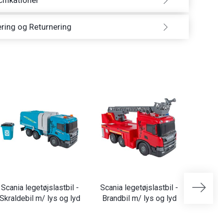
ifikationer
ring og Returnering
Scania legetøjslastbil -
Scania legetøjslastbil -
BIG P
Skraldebil m/ lys og lyd
Brandbil m/ lys og lyd
Grav