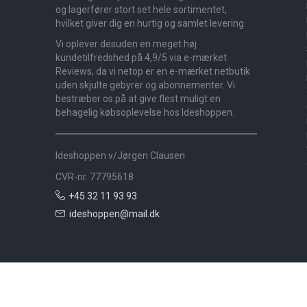
og lagerfører stort set hele sortimentet,
hvilket giver dig en hurtig og samlet levering.
Vi oplever desuden en meget høj
kundetilfredshed på 4,9/5 via e-mærket
Reviews, da vi netop er en e-mærket netbutik
uden skjulte gebyrer og abonnementer. Vi
bestræber os på at give flest muligt en
behagelig købsoplevelse hos Ideshoppen.
Ideshoppen v/Jørgen Clausen
CVR-nr. 77795618
+45 32 11 93 93
ideshoppen@mail.dk
Nyheder
Bolig
Småmøbler