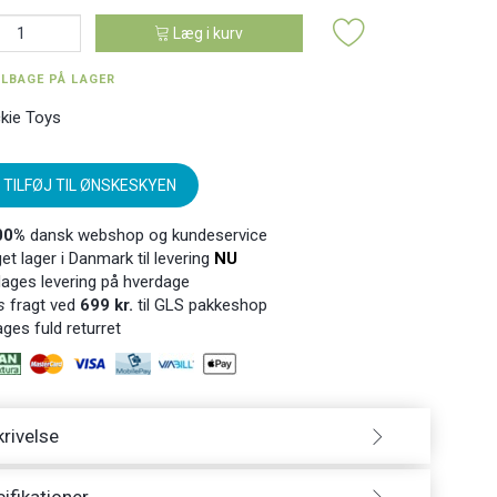
Læg i kurv
ILBAGE PÅ LAGER
ckie Toys
TILFØJ TIL ØNSKESKYEN
00%
dansk webshop og kundeservice
t lager i Danmark til levering
NU
ages levering på hverdage
s
fragt ved
699 kr.
til GLS pakkeshop
ges fuld returret
rivelse