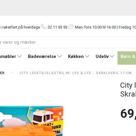
 i raketfart på hverdage
32 11 93 93
Man-Tors
10.00 til 16.00 | Fredag 10
møbler
Badeværelse
Køkken
Udeliv
Børn &
ER
CITY LEGETØJSLASTBIL M/ LYS & LYD - SKRALDEBIL 17 CM.
City 
Skra
69