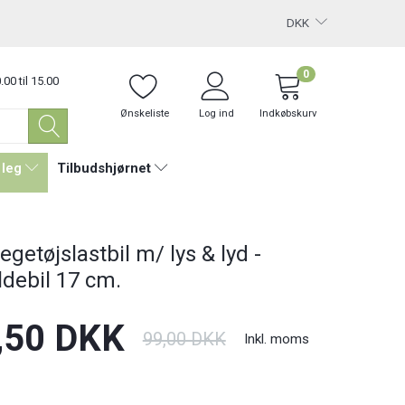
DKK
0
.00 til 15.00
Ønskeliste
Log ind
Indkøbskurv
 leg
Tilbudshjørnet
legetøjslastbil m/ lys & lyd -
ldebil 17 cm.
,50 DKK
99,00 DKK
Inkl. moms