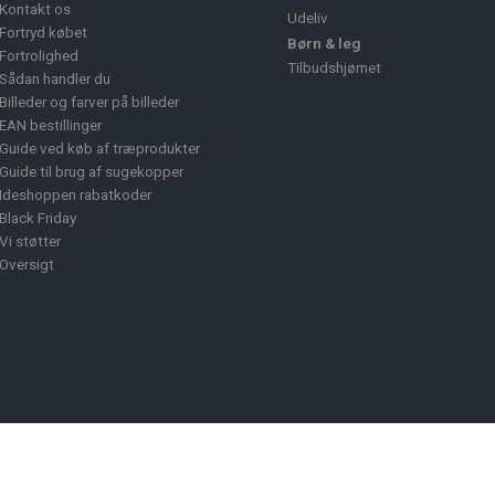
Kontakt os
Udeliv
Fortryd købet
Børn & leg
Fortrolighed
Tilbudshjørnet
Sådan handler du
Billeder og farver på billeder
EAN bestillinger
Guide ved køb af træprodukter
Guide til brug af sugekopper
Ideshoppen rabatkoder
Black Friday
Vi støtter
Oversigt