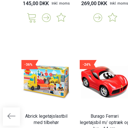
145,00 DKK
269,00 DKK
Inkl. moms
Inkl. moms
-36%
-24%
Abrick legetøjslastbil
Burago Ferrari
med tilbehør
legetøjsbil m/ optræk o