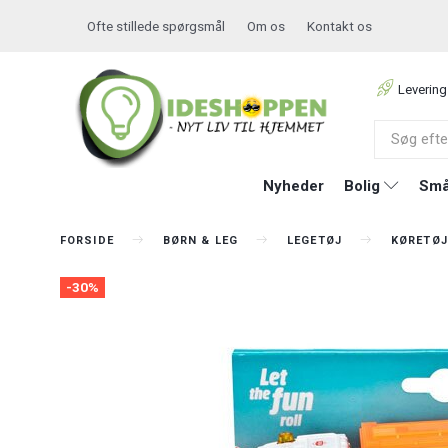
Ofte stillede spørgsmål
Om os
Kontakt os
Levering
Nyheder
Bolig
Små
FORSIDE
BØRN & LEG
LEGETØJ
KØRETØJ
-30%