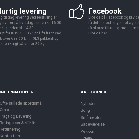
urtig levering
Facebook
g til dag levering ved bestilling af
Like os på Facebook og bliv den
gervarer på hverdage inden kl. 16.00.
få det seneste nye, deltage i
edag inden kl. 14.30.
få skarpe tilbud og meget me
agt fra KUN 45,00 - Opnå fri fragt ved
Like os
her
.
b over 699,00 kr. til GLS pakkeshop
d en vægt på under 20 kg.
INFORMATIONER
KATEGORIER
Ofte stillede spørgsmål
Nyheder
Om os
Bolig
Fragt og Levering
Småmøbler
Betingelser & Vilkår
Badeværelse
Returnering
Køkken
Kontakt os
Udeliv