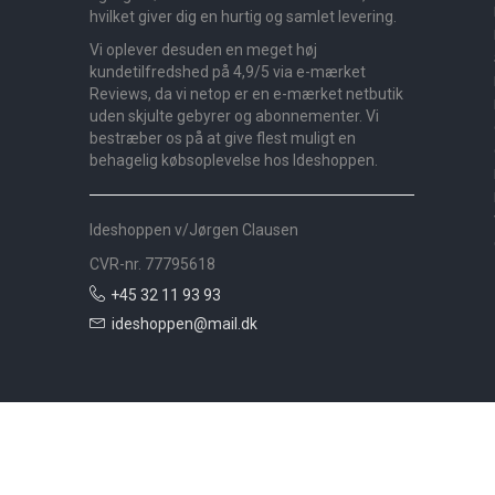
hvilket giver dig en hurtig og samlet levering.
Vi oplever desuden en meget høj
kundetilfredshed på 4,9/5 via e-mærket
Reviews, da vi netop er en e-mærket netbutik
uden skjulte gebyrer og abonnementer. Vi
bestræber os på at give flest muligt en
behagelig købsoplevelse hos Ideshoppen.
Ideshoppen v/Jørgen Clausen
CVR-nr. 77795618
+45 32 11 93 93
ideshoppen@mail.dk
Nyheder
Bolig
Småmøbler
Badeværelse