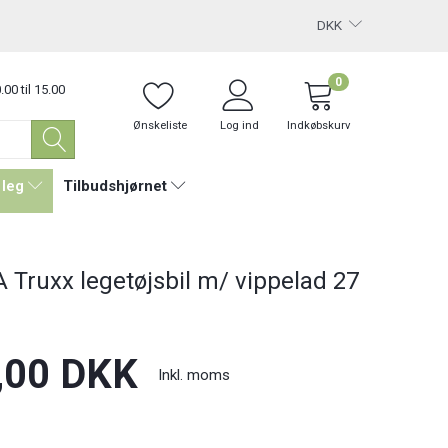
DKK
0
.00 til 15.00
Ønskeliste
Log ind
Indkøbskurv
 leg
Tilbudshjørnet
 Truxx legetøjsbil m/ vippelad 27
,00 DKK
Inkl. moms