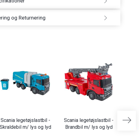
ifikationer
ring og Returnering
Scania legetøjslastbil -
Scania legetøjslastbil -
BIG P
Skraldebil m/ lys og lyd
Brandbil m/ lys og lyd
Grav