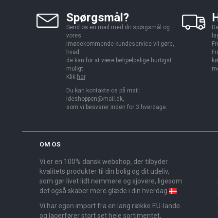
Spørgsmål?
H
Send os en mail med dit spørgsmål og
Da
vores
la
imødekommende kundeservice vil gøre,
Fr
hvad
Fr
de kan for at være behjælpelige hurtigst
kø
muligt.
me
Klik
her
.
Du kan kontakte os på mail:
ideshoppen@mail.dk,
som vi besvarer inden for 3 hverdage.
OM OS
Vi er en 100% dansk webshop, der tilbyder
kvalitets produkter til din bolig og dit udeliv,
som gør livet lidt nemmere og sjovere, ligesom
det også skaber mere glæde i din hverdag
Vi har egen import fra en lang række EU-lande
og lagerfører stort set hele sortimentet,