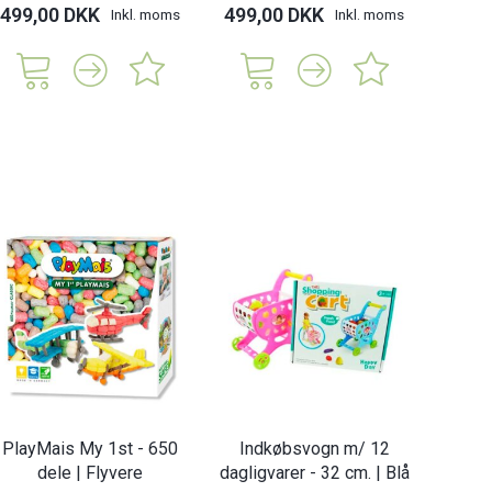
499,00 DKK
499,00 DKK
299,
Inkl. moms
Inkl. moms
PlayMais My 1st - 650
Indkøbsvogn m/ 12
dele | Flyvere
dagligvarer - 32 cm. | Blå