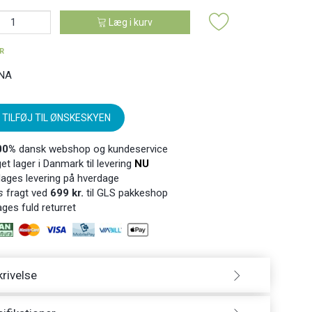
Læg i kurv
ER
NA
TILFØJ TIL ØNSKESKYEN
00%
dansk webshop og kundeservice
t lager i Danmark til levering
NU
ages levering på hverdage
s
fragt ved
699 kr.
til GLS pakkeshop
ges fuld returret
rivelse