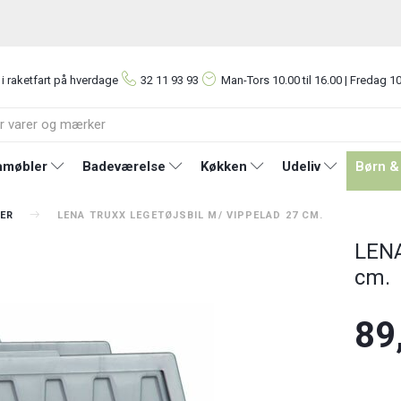
 i raketfart på hverdage
32 11 93 93
Man-Tors
10.00 til 16.00 | Fredag 10
møbler
Badeværelse
Køkken
Udeliv
Børn &
ER
LENA TRUXX LEGETØJSBIL M/ VIPPELAD 27 CM.
LENA
cm.
89