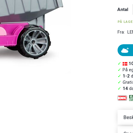
Antal
PÅ LAG
Fra:
LE
✓
1
✓
På ege
✓
1-2
d
✓
Grati
✓
14
da
Besk