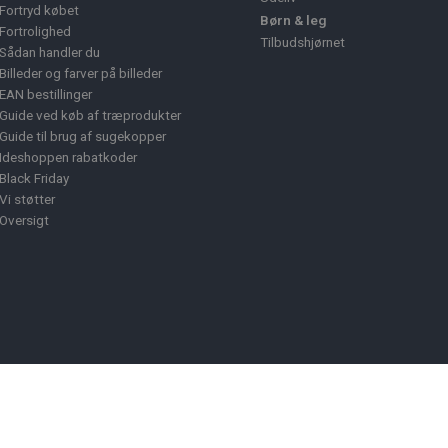
Fortryd købet
Børn & leg
Fortrolighed
Tilbudshjørnet
Sådan handler du
Billeder og farver på billeder
EAN bestillinger
Guide ved køb af træprodukter
Guide til brug af sugekopper
Ideshoppen rabatkoder
Black Friday
Vi støtter
Oversigt