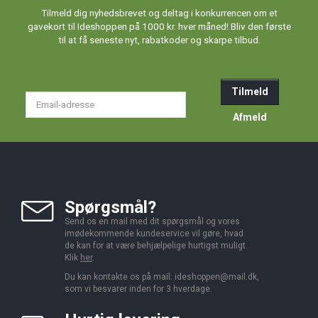
Tilmeld dig nyhedsbrevet og deltag i konkurrencen om et
gavekort til Ideshoppen på 1000 kr. hver måned! Bliv den første
til at få seneste nyt, rabatkoder og skarpe tilbud.
Tilmeld
Email-
adresse
Afmeld
Spørgsmål?
Send os en mail med dit spørgsmål og vores
imødekommende kundeservice vil gøre, hvad
de kan for at være behjælpelige hurtigst muligt.
Klik
her
.
Du kan kontakte os på mail:
ideshoppen@mail.dk,
som vi besvarer inden for 3 hverdage.