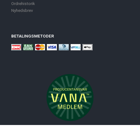
Ordrehistorik
Nyhedsbrev
BETALINGSMETODER
Nyheder
Bolig