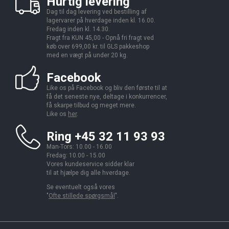
Hurtig levering
Dag til dag levering ved bestilling af
lagervarer på hverdage inden kl. 16.00.
Fredag inden kl. 14.30.
Fragt fra KUN 45,00 - Opnå fri fragt ved
køb over 699,00 kr. til GLS pakkeshop
med en vægt på under 20 kg.
Facebook
Like os på Facebook og bliv den første til at
få det seneste nye, deltage i konkurrencer,
få skarpe tilbud og meget mere.
Like os
her
.
Ring +45 32 11 93 93
Man-Tors: 10.00 - 16.00
Fredag: 10.00 - 15.00
Vores kundeservice sidder klar
til at hjælpe dig alle hverdage.
Se eventuelt også vores
"
Ofte stillede spørgsmål
".