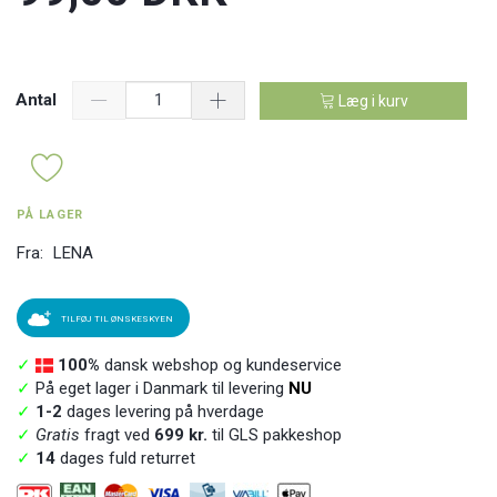
Antal
Læg i kurv
PÅ LAGER
Fra:
LENA
TILFØJ TIL ØNSKESKYEN
✓
100%
dansk webshop og kundeservice
✓
På eget lager i Danmark til levering
NU
✓
1-2
dages levering på hverdage
✓
Gratis
fragt ved
699 kr.
til GLS pakkeshop
✓
14
dages fuld returret