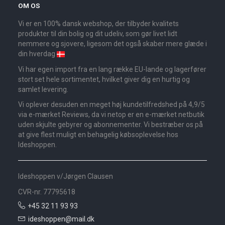
OM OS
Vi er en 100% dansk webshop, der tilbyder kvalitets
produkter til din bolig og dit udeliv, som gør livet lidt
nemmere og sjovere, ligesom det også skaber mere glæde i
din hverdag
Vi har egen import fra en lang række EU-lande og lagerfører
stort set hele sortimentet, hvilket giver dig en hurtig og
samlet levering.
Vi oplever desuden en meget høj kundetilfredshed på 4,9/5
via e-mærket Reviews, da vi netop er en e-mærket netbutik
uden skjulte gebyrer og abonnementer. Vi bestræber os på
at give flest muligt en behagelig købsoplevelse hos
Ideshoppen.
Ideshoppen v/Jørgen Clausen
CVR-nr. 77795618
+45 32 11 93 93
ideshoppen@mail.dk