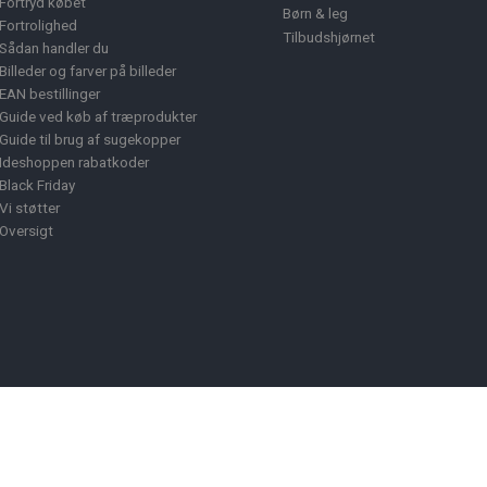
Fortryd købet
Børn & leg
Fortrolighed
Tilbudshjørnet
Sådan handler du
Billeder og farver på billeder
EAN bestillinger
Guide ved køb af træprodukter
Guide til brug af sugekopper
Ideshoppen rabatkoder
Black Friday
Vi støtter
Oversigt