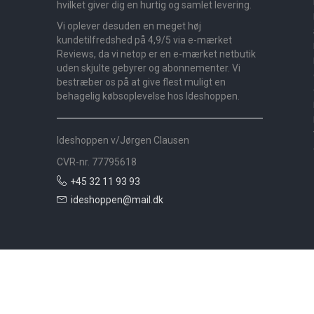
hvilket giver dig en hurtig og samlet levering.
Vi oplever desuden en meget høj
kundetilfredshed på 4,9/5 via e-mærket
Reviews, da vi netop er en e-mærket netbutik
uden skjulte gebyrer og abonnementer. Vi
bestræber os på at give flest muligt en
behagelig købsoplevelse hos Ideshoppen.
Ideshoppen v/Jørgen Clausen
CVR-nr. 77795618
+45 32 11 93 93
ideshoppen@mail.dk
Nyheder
Bolig
Småmøbler
Badeværelse