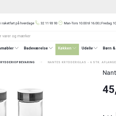
 i raketfart på hverdage
32 11 93 93
Man-Tors
10.00 til 16.00 | Fredag 10
møbler
Badeværelse
Køkken
Udeliv
Børn &
KRYDDERIOPBEVARING
NANTES KRYDDERIGLAS - 6 STK. AFLANG
Nant
45