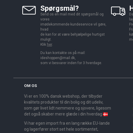
Spørgsmål?
H
Send os en mail med dit spørgsmål og
Da
vores
la
imødekommende kundeservice vil gøre,
Fr
hvad
Fr
de kan for at være behjælpelige hurtigst
kø
muligt.
me
Klik
her
.
Du kan kontakte os på mail:
ideshoppen@mail.dk,
som vi besvarer inden for 3 hverdage.
OM OS
Vi er en 100% dansk webshop, der tilbyder
kvalitets produkter til din bolig og dit udeliv,
som gør livet lidt nemmere og sjovere, ligesom
det også skaber mere glæde i din hverdag
Vi har egen import fra en lang række EU-lande
og lagerfører stort set hele sortimentet,