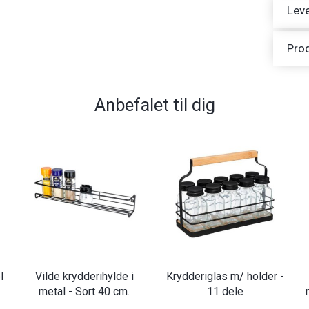
Leve
Pro
Anbefalet til dig
l
Vilde krydderihylde i
Krydderiglas m/ holder -
metal - Sort 40 cm.
11 dele