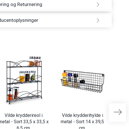
ring og Returnering
ducentoplysninger
Vilde krydderireol i
Vilde krydderihylde i
Krydde
metal - Sort 33,5 x 33,5 x
metal - Sort 14 x 39,5
6,5 cm.
cm.