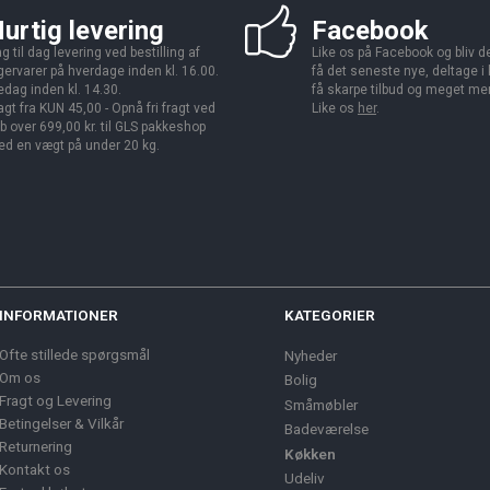
urtig levering
Facebook
g til dag levering ved bestilling af
Like os på Facebook og bliv den
gervarer på hverdage inden kl. 16.00.
få det seneste nye, deltage i
edag inden kl. 14.30.
få skarpe tilbud og meget me
agt fra KUN 45,00 - Opnå fri fragt ved
Like os
her
.
b over 699,00 kr. til GLS pakkeshop
d en vægt på under 20 kg.
INFORMATIONER
KATEGORIER
Ofte stillede spørgsmål
Nyheder
Om os
Bolig
Fragt og Levering
Småmøbler
Betingelser & Vilkår
Badeværelse
Returnering
Køkken
Kontakt os
Udeliv