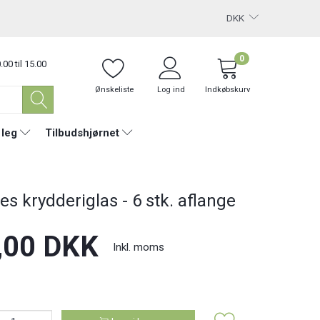
DKK
0
.00 til 15.00
Ønskeliste
Log ind
Indkøbskurv
 leg
Tilbudshjørnet
E
es krydderiglas - 6 stk. aflange
,00 DKK
Inkl. moms