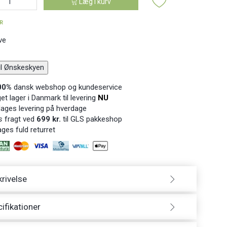
Læg i kurv
ER
ve
til Ønskeskyen
00%
dansk webshop og kundeservice
t lager i Danmark til levering
NU
ages levering på hverdage
s
fragt ved
699 kr.
til GLS pakkeshop
ges fuld returret
rivelse
ifikationer