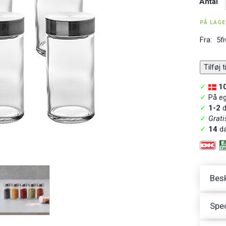
Antal
PÅ LAG
Fra:
5fi
Tilføj 
✓
1
✓
På ege
✓
1-2
d
✓
Grati
✓
14
da
Besk
Spec