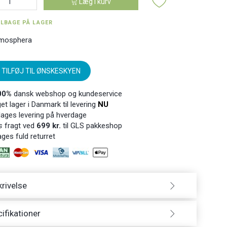
Læg i kurv
ILBAGE PÅ LAGER
mosphera
TILFØJ TIL ØNSKESKYEN
00%
dansk webshop og kundeservice
t lager i Danmark til levering
NU
ages levering på hverdage
s
fragt ved
699 kr.
til GLS pakkeshop
ges fuld returret
rivelse
ifikationer