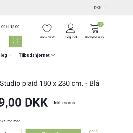
DKK
0
.00 til 15.00
Ønskeliste
Log ind
Indkøbskurv
 leg
Tilbudshjørnet
 Studio plaid 180 x 230 cm. - Blå
9,00 DKK
Inkl. moms