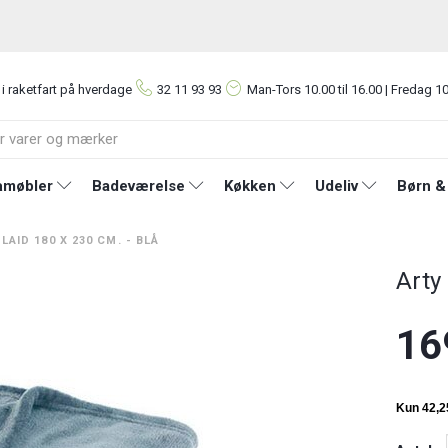
 i raketfart på hverdage
32 11 93 93
Man-Tors
10.00 til 16.00 | Fredag 10
møbler
Badeværelse
Køkken
Udeliv
Børn &
LAID 180 X 230 CM. - BLÅ
Arty
16