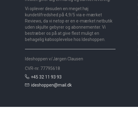
Vi oplever desuden en meget høj
kundetilfredshed på 4,9/5 via e-mærket
Reviews, da vi netop er en e-mærket netbutik
uden skjulte gebyrer og abonnementer. Vi
bestræber os på at give flest muligt en
behagelig købsoplevelse hos Ideshoppen.
Ideshoppen v/Jørgen Clausen
CVR-nr. 77795618
+45 32 11 93 93
ideshoppen@mail.dk
Nyheder
Bolig
Småmøbler
Badeværelse
Køkken