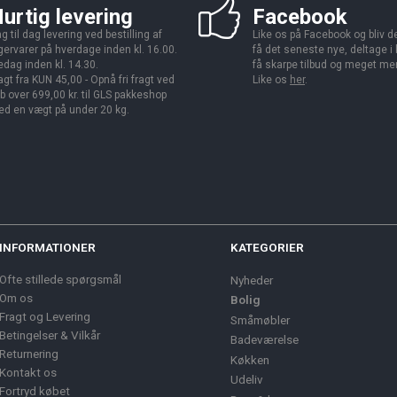
urtig levering
Facebook
g til dag levering ved bestilling af
Like os på Facebook og bliv den
gervarer på hverdage inden kl. 16.00.
få det seneste nye, deltage i
edag inden kl. 14.30.
få skarpe tilbud og meget me
agt fra KUN 45,00 - Opnå fri fragt ved
Like os
her
.
b over 699,00 kr. til GLS pakkeshop
d en vægt på under 20 kg.
INFORMATIONER
KATEGORIER
Ofte stillede spørgsmål
Nyheder
Om os
Bolig
Fragt og Levering
Småmøbler
Betingelser & Vilkår
Badeværelse
Returnering
Køkken
Kontakt os
Udeliv
Fortryd købet