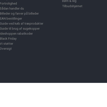
Børn & leg
Fortrolighed
Tilbudshjørnet
Sådan handler du
Billeder og farver på billeder
EAN bestillinger
Guide ved køb af træprodukter
Guide til brug af sugekopper
Ideshoppen rabatkoder
Black Friday
Vi støtter
Oversigt