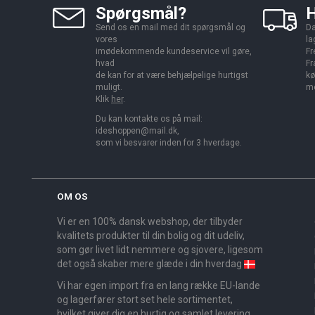
Spørgsmål?
H
Send os en mail med dit spørgsmål og
Da
vores
la
imødekommende kundeservice vil gøre,
Fr
hvad
Fr
de kan for at være behjælpelige hurtigst
kø
muligt.
me
Klik
her
.
Du kan kontakte os på mail:
ideshoppen@mail.dk,
som vi besvarer inden for 3 hverdage.
OM OS
Vi er en 100% dansk webshop, der tilbyder
kvalitets produkter til din bolig og dit udeliv,
som gør livet lidt nemmere og sjovere, ligesom
det også skaber mere glæde i din hverdag
Vi har egen import fra en lang række EU-lande
og lagerfører stort set hele sortimentet,
hvilket giver dig en hurtig og samlet levering.