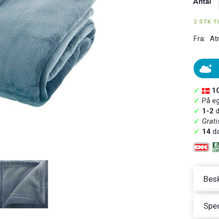
Antal
2 STK T
Fra:
At
✓
1
✓
På ege
✓
1-2
d
✓
Grati
✓
14
da
Besk
Spec