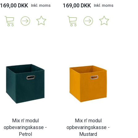
169,00 DKK
169,00 DKK
169,
Inkl. moms
Inkl. moms
Mix n' modul
Mix n' modul
opbevaringskasse -
opbevaringskasse -
Petrol
Mustard