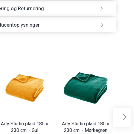
ring og Returnering
ducentoplysninger
Arty Studio plaid 180 x
Arty Studio plaid 180 x
Arty 
230 cm. - Gul
230 cm. - Mørkegrøn
230