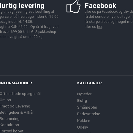
urtig levering
Facebook
g til dag levering ved bestilling af
Like os på Facebook og bliv den
gervarer på hverdage inden kl. 16.00.
få det seneste nye, deltage i
edag inden kl. 14.30.
få skarpe tilbud og meget me
agt fra KUN 45,00 - Opnå fri fragt ved
Like os
her
.
b over 699,00 kr. til GLS pakkeshop
d en vægt på under 20 kg.
INFORMATIONER
KATEGORIER
Ofte stillede spørgsmål
Nyheder
Om os
Bolig
Fragt og Levering
Småmøbler
Betingelser & Vilkår
Badeværelse
Returnering
Køkken
Kontakt os
Udeliv
Fortryd købet