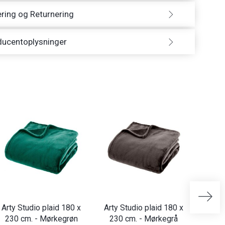
ring og Returnering
ducentoplysninger
Arty Studio plaid 180 x
Arty Studio plaid 180 x
Arty 
230 cm. - Mørkegrøn
230 cm. - Mørkegrå
230