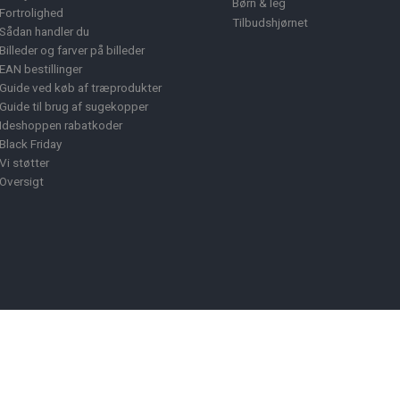
Børn & leg
Fortrolighed
Tilbudshjørnet
Sådan handler du
Billeder og farver på billeder
EAN bestillinger
Guide ved køb af træprodukter
Guide til brug af sugekopper
Ideshoppen rabatkoder
Black Friday
Vi støtter
Oversigt