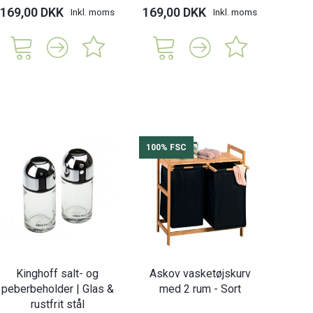
169,00 DKK
169,00 DKK
169,
Inkl. moms
Inkl. moms
100% FSC
Kinghoff salt- og
Askov vasketøjskurv
peberbeholder | Glas &
med 2 rum - Sort
rustfrit stål