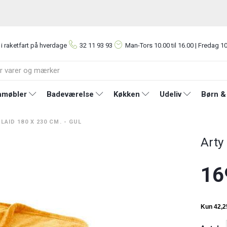
 i raketfart på hverdage
32 11 93 93
Man-Tors
10.00 til 16.00 | Fredag 10
møbler
Badeværelse
Køkken
Udeliv
Børn &
LAID 180 X 230 CM. - GUL
Arty
16