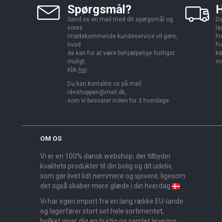
Spørgsmål?
H
Send os en mail med dit spørgsmål og
Da
vores
la
imødekommende kundeservice vil gøre,
Fr
hvad
Fr
de kan for at være behjælpelige hurtigst
kø
muligt.
me
Klik
her
.
Du kan kontakte os på mail:
ideshoppen@mail.dk,
som vi besvarer inden for 3 hverdage.
OM OS
Vi er en 100% dansk webshop, der tilbyder
kvalitets produkter til din bolig og dit udeliv,
som gør livet lidt nemmere og sjovere, ligesom
det også skaber mere glæde i din hverdag
Vi har egen import fra en lang række EU-lande
og lagerfører stort set hele sortimentet,
hvilket giver dig en hurtig og samlet levering.