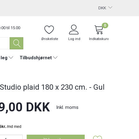
DKK
0
.00 til 15.00
Ønskeliste
Log ind
Indkøbskurv
 leg
Tilbudshjørnet
 Studio plaid 180 x 230 cm. - Gul
9,00 DKK
Inkl. moms