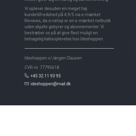
Vi oplever desuden en meget høj
kundetilfredshed på 4,9/5 via e-mærket
Reviews, da vi netop er en e-mærket netbutik
uden skjulte gebyrer og abonnementer. Vi
bestræber os på at give flest muligt en
behagelig købsoplevelse hos Ideshoppen.
Ideshoppen v/Jørgen Clausen
CVR-nr. 77795618
+45 32 11 93 93
ideshoppen@mail.dk
Nyheder
Bolig
Småmøbler
Badeværelse
Køkken