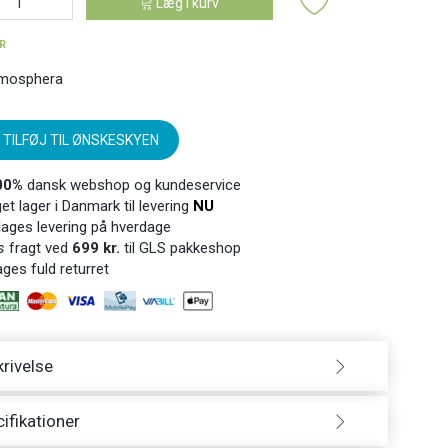
Læg i kurv
ER
mosphera
TILFØJ TIL ØNSKESKYEN
00%
dansk webshop og kundeservice
t lager i Danmark til levering
NU
ages levering på hverdage
s
fragt ved
699 kr.
til GLS pakkeshop
ges fuld returret
rivelse
ifikationer