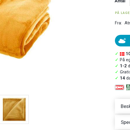
Antal
PÅ LAG
Fra:
At
✓
1
✓
På ege
✓
1-2
d
✓
Grati
✓
14
da
Besk
Spec