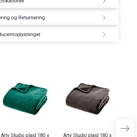
ifikationer
ring og Returnering
ducentoplysninger
Arty Studio plaid 180 x
Arty Studio plaid 180 x
Arty 