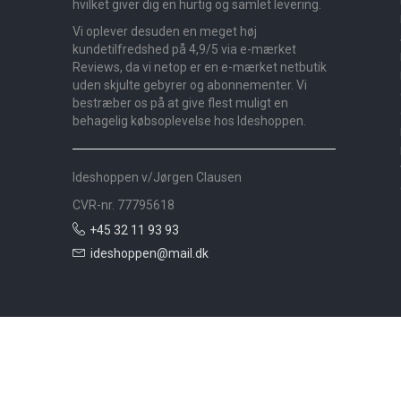
hvilket giver dig en hurtig og samlet levering.
Vi oplever desuden en meget høj
kundetilfredshed på 4,9/5 via e-mærket
Reviews, da vi netop er en e-mærket netbutik
uden skjulte gebyrer og abonnementer. Vi
bestræber os på at give flest muligt en
behagelig købsoplevelse hos Ideshoppen.
Ideshoppen v/Jørgen Clausen
CVR-nr. 77795618
+45 32 11 93 93
ideshoppen@mail.dk
Nyheder
Bolig
Småmøbler
Badeværelse