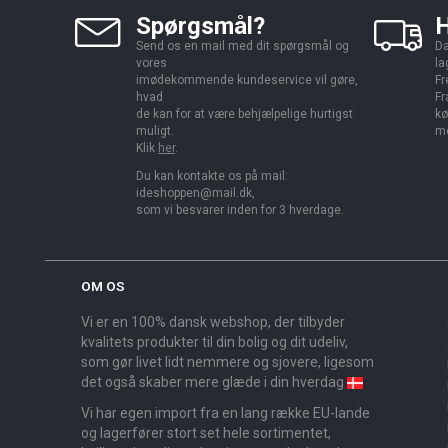
Spørgsmål?
H
Send os en mail med dit spørgsmål og
Da
vores
la
imødekommende kundeservice vil gøre,
Fr
hvad
Fr
de kan for at være behjælpelige hurtigst
kø
muligt.
me
Klik
her
.
Du kan kontakte os på mail:
ideshoppen@mail.dk,
som vi besvarer inden for 3 hverdage.
OM OS
Vi er en 100% dansk webshop, der tilbyder
kvalitets produkter til din bolig og dit udeliv,
som gør livet lidt nemmere og sjovere, ligesom
det også skaber mere glæde i din hverdag
Vi har egen import fra en lang række EU-lande
og lagerfører stort set hele sortimentet,