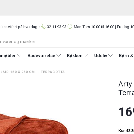
 i raketfart på hverdage
32 11 93 93
Man-Tors
10.00 til 16.00 | Fredag 10
møbler
Badeværelse
Køkken
Udeliv
Børn &
LAID 180 X 230 CM. - TERRACOTTA
Arty
Terr
16