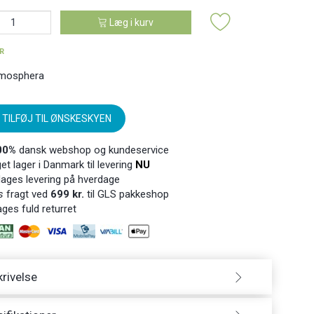
Læg i kurv
ER
mosphera
TILFØJ TIL ØNSKESKYEN
00%
dansk webshop og kundeservice
t lager i Danmark til levering
NU
ages levering på hverdage
s
fragt ved
699 kr.
til GLS pakkeshop
ges fuld returret
rivelse