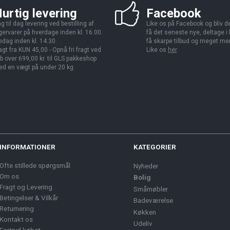
urtig levering
Facebook
g til dag levering ved bestilling af
Like os på Facebook og bliv den
gervarer på hverdage inden kl. 16.00.
få det seneste nye, deltage i
edag inden kl. 14.30.
få skarpe tilbud og meget me
agt fra KUN 45,00 - Opnå fri fragt ved
Like os
her
.
b over 699,00 kr. til GLS pakkeshop
d en vægt på under 20 kg.
INFORMATIONER
KATEGORIER
Ofte stillede spørgsmål
Nyheder
Om os
Bolig
Fragt og Levering
Småmøbler
Betingelser & Vilkår
Badeværelse
Returnering
Køkken
Kontakt os
Udeliv