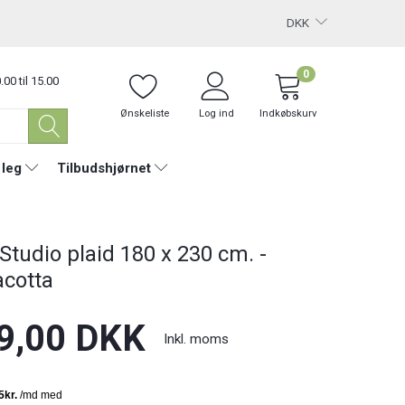
DKK
0
.00 til 15.00
Ønskeliste
Log ind
Indkøbskurv
 leg
Tilbudshjørnet
 Studio plaid 180 x 230 cm. -
acotta
9,00 DKK
Inkl. moms