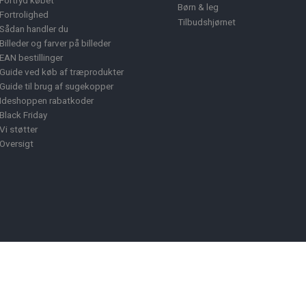
Fortryd købet
Børn & leg
Fortrolighed
Tilbudshjørnet
Sådan handler du
Billeder og farver på billeder
EAN bestillinger
Guide ved køb af træprodukter
Guide til brug af sugekopper
Ideshoppen rabatkoder
Black Friday
Vi støtter
Oversigt