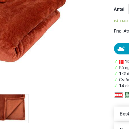
Antal
PÅ LAG
Fra:
At
✓
1
✓
På ege
✓
1-2
d
✓
Grati
✓
14
da
Besk