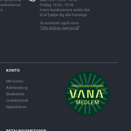
 første til at
Man-Tors: 10.00 - 16.00
 konkurrencer,
Fredag: 10.00 - 15.00
re.
Vores kundeservice sidder klar
til at hjælpe dig alle hverdage.
Se eventuelt også vores
"
Ofte stillede spørgsmål
".
KONTO
Min konto
Adressebog
Ønskeliste
Ordrehistorik
Nyhedsbrev
BETALINGSMETODER