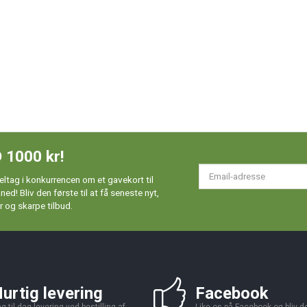
 1000 kr!
Em
ltag i konkurrencen om et gavekort til
ad
d! Bliv den første til at få seneste nyt,
 og skarpe tilbud.
urtig levering
Facebook