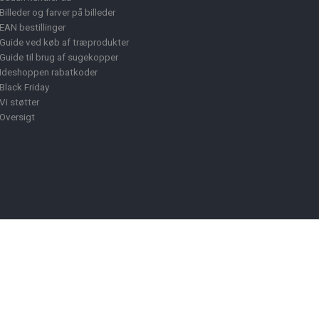
Billeder og farver på billeder
EAN bestillinger
Guide ved køb af træprodukter
Guide til brug af sugekopper
Ideshoppen rabatkoder
Black Friday
Vi støtter
Oversigt