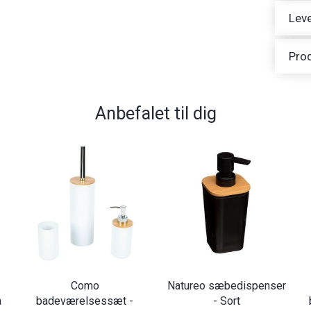
Leve
Pro
Anbefalet til dig
Como
Natureo sæbedispenser
å
badeværelsessæt -
- Sort