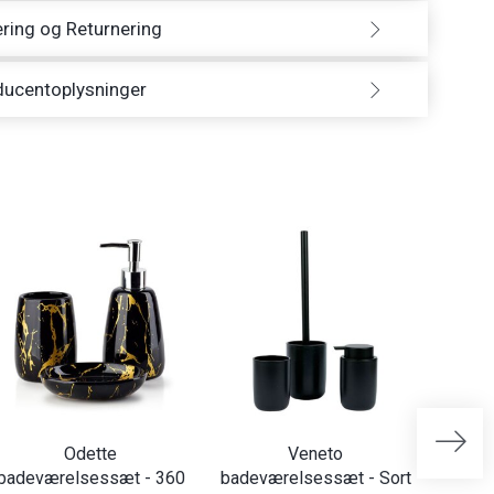
ring og Returnering
ducentoplysninger
Odette
Veneto
Clear
badeværelsessæt - 360
badeværelsessæt - Sort