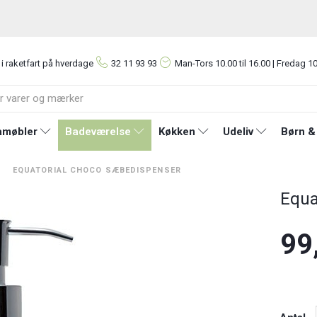
 i raketfart på hverdage
32 11 93 93
Man-Tors
10.00 til 16.00 | Fredag 10
møbler
Badeværelse
Køkken
Udeliv
Børn &
EQUATORIAL CHOCO SÆBEDISPENSER
Equa
99