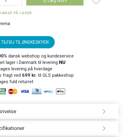
Læg i kurv
ILBAGE PÅ LAGER
rema
TILFØJ TIL ØNSKESKYEN
00%
dansk webshop og kundeservice
t lager i Danmark til levering
NU
ages levering på hverdage
s
fragt ved
699 kr.
til GLS pakkeshop
ges fuld returret
rivelse
ifikationer