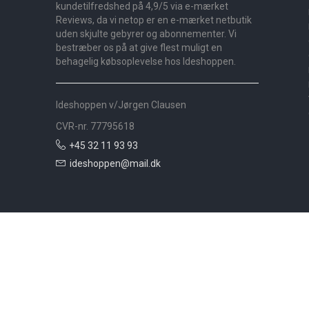
kundetilfredshed på 4,9/5 via e-mærket
Reviews, da vi netop er en e-mærket netbutik
uden skjulte gebyrer og abonnementer. Vi
bestræber os på at give flest muligt en
behagelig købsoplevelse hos Ideshoppen.
Ideshoppen v/Jørgen Clausen
CVR-nr. 77795618
+45 32 11 93 93
ideshoppen@mail.dk
Nyheder
Bolig
Småmøbler
Badeværelse
Køkken
Udeliv
Måtter