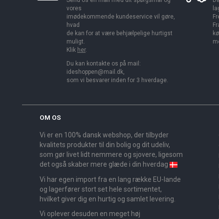
Send os en mail med dit spørgsmål og
Da
vores
la
imødekommende kundeservice vil gøre,
Fr
hvad
Fr
de kan for at være behjælpelige hurtigst
kø
muligt.
me
Klik
her
.
Du kan kontakte os på mail:
ideshoppen@mail.dk,
som vi besvarer inden for 3 hverdage.
OM OS
Vi er en 100% dansk webshop, der tilbyder
kvalitets produkter til din bolig og dit udeliv,
som gør livet lidt nemmere og sjovere, ligesom
det også skaber mere glæde i din hverdag
Vi har egen import fra en lang række EU-lande
og lagerfører stort set hele sortimentet,
hvilket giver dig en hurtig og samlet levering.
Vi oplever desuden en meget høj