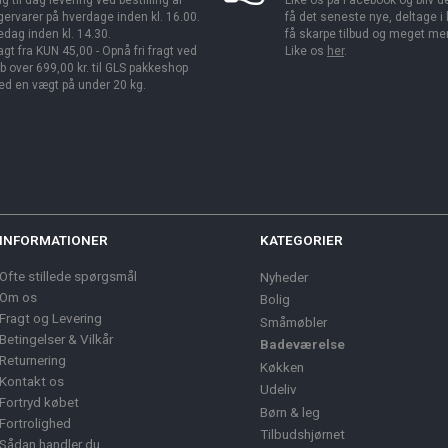
g til dag levering ved bestilling af
Like os på Facebook og bliv den
gervarer på hverdage inden kl. 16.00.
få det seneste nye, deltage i
edag inden kl. 14.30.
få skarpe tilbud og meget me
agt fra KUN 45,00 - Opnå fri fragt ved
Like os
her
.
b over 699,00 kr. til GLS pakkeshop
d en vægt på under 20 kg.
INFORMATIONER
KATEGORIER
Ofte stillede spørgsmål
Nyheder
Om os
Bolig
Fragt og Levering
Småmøbler
Betingelser & Vilkår
Badeværelse
Returnering
Køkken
Kontakt os
Udeliv
Fortryd købet
Børn & leg
Fortrolighed
Tilbudshjørnet
Sådan handler du