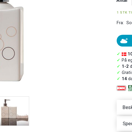
Antal
1 STK T
Fra:
So
✓
1
✓
På ege
✓
1-2
d
✓
Grati
✓
14
da
Besk
Spec