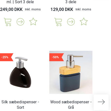
ml. | Sort 3 dele
3 dele
249,00 DKK
129,00 DKK
315,
Inkl. moms
Inkl. moms
-25%
-50%
-50%
Silk sæbedispenser -
Wood sæbedispenser -
Wood
Sort
Grå