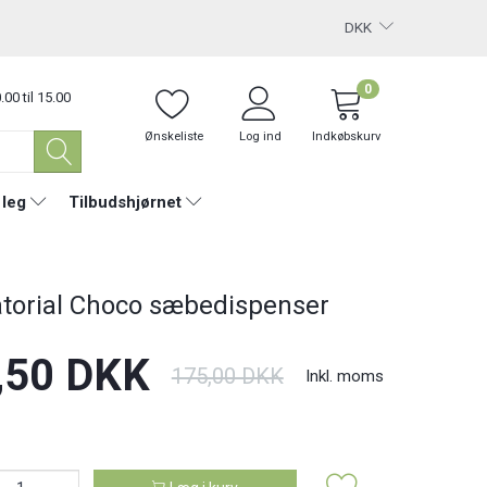
DKK
0
.00 til 15.00
Ønskeliste
Log ind
Indkøbskurv
 leg
Tilbudshjørnet
torial Choco sæbedispenser
,50 DKK
175,00 DKK
Inkl. moms