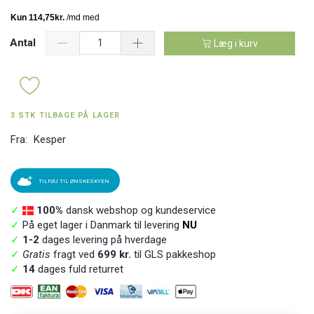
Antal
Læg i kurv
3 STK TILBAGE PÅ LAGER
Fra:
Kesper
TILFØJ TIL ØNSKESKYEN
✓
100%
dansk webshop og kundeservice
✓
På eget lager i Danmark til levering
NU
✓
1-2
dages levering på hverdage
✓
Gratis
fragt ved
699 kr.
til GLS pakkeshop
✓
14
dages fuld returret