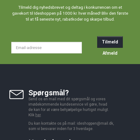
Tilmeld dig nyhedsbrevet og deltag i konkurrencen om et
gavekort til Ideshoppen på 1000 kr. hver måned! Bliv den første
til at få seneste nyt, rabatkoder og skarpe tilbud.
Tilmeld
Email-
adresse
Afmeld
Spørgsmål?
Send os en mail med dit spørgsmål og vores
imødekommende kundeservice vil gøre, hvad
de kan for at være behjælpelige hurtigst muligt.
Klik
her
.
Du kan kontakte os på mail:
ideshoppen@mail.dk,
som vi besvarer inden for 3 hverdage.