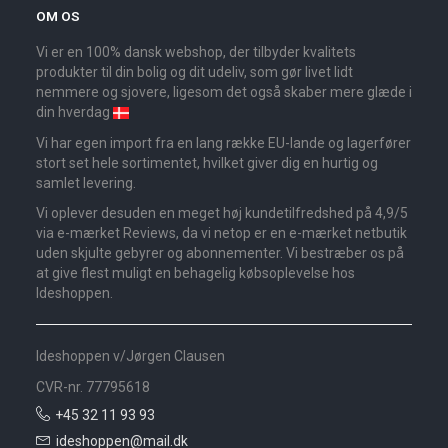
OM OS
Vi er en 100% dansk webshop, der tilbyder kvalitets
produkter til din bolig og dit udeliv, som gør livet lidt
nemmere og sjovere, ligesom det også skaber mere glæde i
din hverdag
Vi har egen import fra en lang række EU-lande og lagerfører
stort set hele sortimentet, hvilket giver dig en hurtig og
samlet levering.
Vi oplever desuden en meget høj kundetilfredshed på 4,9/5
via e-mærket Reviews, da vi netop er en e-mærket netbutik
uden skjulte gebyrer og abonnementer. Vi bestræber os på
at give flest muligt en behagelig købsoplevelse hos
Ideshoppen.
Ideshoppen v/Jørgen Clausen
CVR-nr. 77795618
+45 32 11 93 93
ideshoppen@mail.dk