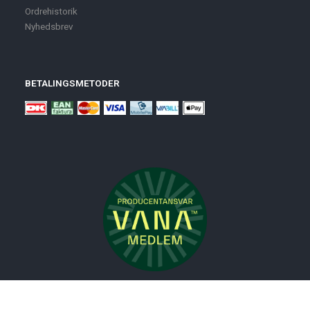
Ordrehistorik
Nyhedsbrev
BETALINGSMETODER
Nyheder
Bolig