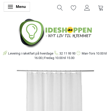
Menu
Skifte navigation
Levering i raketfart på hverdage
32 11 93 93
Man-Tors
10.00 til
16.00 | Fredag 10.00 til 15.00