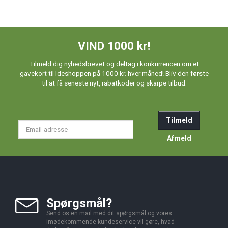
VIND 1000 kr!
Tilmeld dig nyhedsbrevet og deltag i konkurrencen om et
gavekort til Ideshoppen på 1000 kr. hver måned! Bliv den første
til at få seneste nyt, rabatkoder og skarpe tilbud.
Tilmeld
Email-
adresse
Afmeld
Spørgsmål?
Send os en mail med dit spørgsmål og vores
imødekommende kundeservice vil gøre, hvad