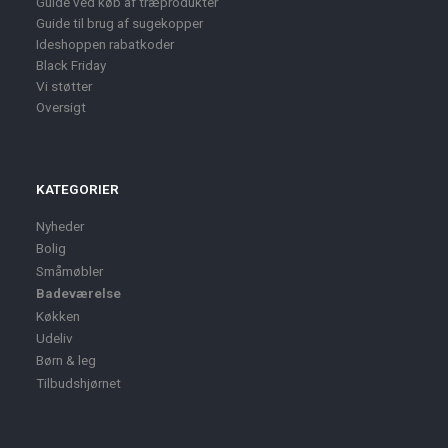
Guide ved køb af træprodukter
Guide til brug af sugekopper
Ideshoppen rabatkoder
Black Friday
Vi støtter
Oversigt
KATEGORIER
Nyheder
Bolig
Småmøbler
Badeværelse
Køkken
Udeliv
Børn & leg
Tilbudshjørnet