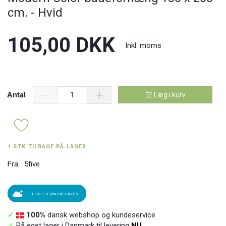
cm. - Hvid
105,00 DKK
Inkl. moms
Antal
Læg i kurv
1 STK TILBAGE PÅ LAGER
Fra:
5five
TILFØJ TIL ØNSKESKYEN
✓
100%
dansk webshop og kundeservice
✓
På eget lager i Danmark til levering
NU