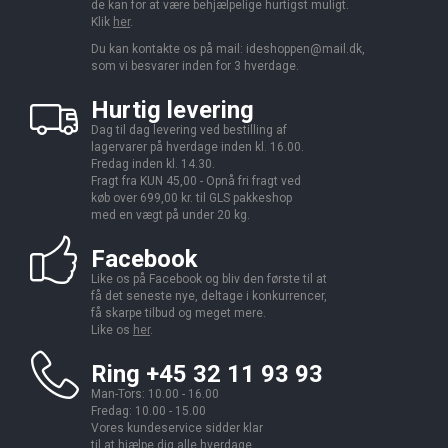
de kan for at være behjælpelige hurtigst muligt.
Klik
her
.
Du kan kontakte os på mail:
ideshoppen@mail.dk,
som vi besvarer inden for 3 hverdage.
Hurtig levering
Dag til dag levering ved bestilling af
lagervarer på hverdage inden kl. 16.00.
Fredag inden kl. 14.30.
Fragt fra KUN 45,00 - Opnå fri fragt ved
køb over 699,00 kr. til GLS pakkeshop
med en vægt på under 20 kg.
Facebook
Like os på Facebook og bliv den første til at
få det seneste nye, deltage i konkurrencer,
få skarpe tilbud og meget mere.
Like os
her
.
Ring +45 32 11 93 93
Man-Tors: 10.00 - 16.00
Fredag: 10.00 - 15.00
Vores kundeservice sidder klar
til at hjælpe dig alle hverdage.