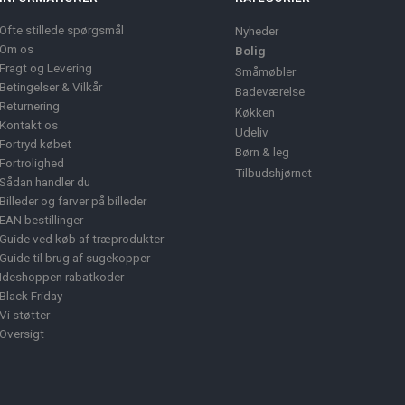
Ofte stillede spørgsmål
Nyheder
Om os
Bolig
Fragt og Levering
Småmøbler
Betingelser & Vilkår
Badeværelse
Returnering
Køkken
Kontakt os
Udeliv
Fortryd købet
Børn & leg
Fortrolighed
Tilbudshjørnet
Sådan handler du
Billeder og farver på billeder
EAN bestillinger
Guide ved køb af træprodukter
Guide til brug af sugekopper
Ideshoppen rabatkoder
Black Friday
Vi støtter
Oversigt