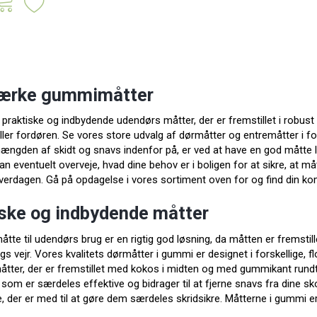
tærke gummimåtter
 praktiske og indbydende udendørs måtter, der er fremstillet i robust 
ler fordøren. Se vores store udvalg af dørmåtter og entremåtter i fo
ngden af skidt og snavs indenfor på, er ved at have en god måtte l
an eventuelt overveje, hvad dine behov er i boligen for at sikre, at m
 hverdagen. Gå på opdagelse i vores sortiment oven for og find din
iske og indbydende
måtter
te til udendørs brug er en rigtig god løsning, da måtten er fremstil
ags vejr. Vores kvalitets dørmåtter i gummi er designet i forskellige, f
åtter, der er fremstillet med kokos i midten og med gummikant rundt o
 som er særdeles effektive og bidrager til at fjerne snavs fra dine s
e, der er med til at gøre dem særdeles skridsikre. Måtterne i gummi