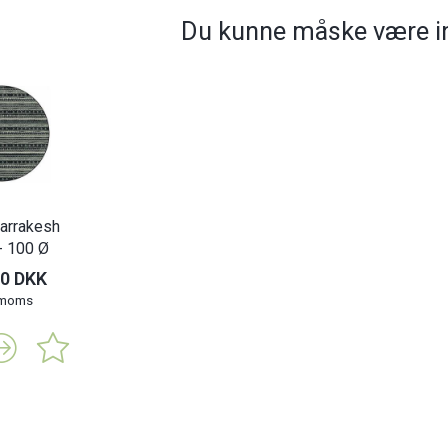
Du kunne måske være in
arrakesh
- 100 Ø
00 DKK
. moms