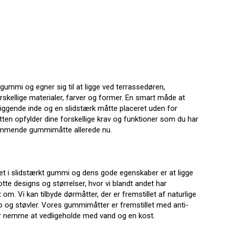
gummi og egner sig til at ligge ved terrassedøren,
rskellige materialer, farver og former. En smart måde at
iggende inde og en slidstærk måtte placeret uden for
åtten opfylder dine forskellige krav og funktioner som du har
 kommende gummimåtte allerede nu.
let i slidstærkt gummi og dens gode egenskaber er at ligge
lotte designs og størrelser, hvor vi blandt andet har
m. Vi kan tilbyde dørmåtter, der er fremstillet af naturlige
ko og støvler. Vores gummimåtter er fremstillet med anti-
 er nemme at vedligeholde med vand og en kost.