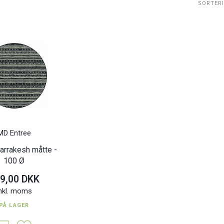
SORTER
MD Entree
rrakesh måtte -
100 Ø
9,00 DKK
nkl. moms
PÅ LAGER