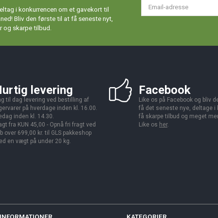
Em
ltag i konkurrencen om et gavekort til
ad
d! Bliv den første til at få seneste nyt,
 og skarpe tilbud.
urtig levering
Facebook
g til dag levering ved bestilling af
Like os på Facebook og bliv den
gervarer på hverdage inden kl. 16.00.
få det seneste nye, deltage i
edag inden kl. 14.30.
få skarpe tilbud og meget me
agt fra KUN 45,00 - Opnå fri fragt ved
Like os
her
.
b over 699,00 kr. til GLS pakkeshop
d en vægt på under 20 kg.
INFORMATIONER
KATEGORIER