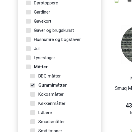
Dørstoppere
Gardiner
Gavekort
Gaver og brugskunst
Husnumre og bogstaver
Jul
Lysestager
Måtter
BBQ måtter
Gummimåtter
Smuq Ma
Kokosmåtter
Køkkenmåtter
43
Løbere
I
Smudsmåtter
Små tæpper