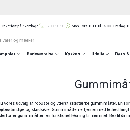
 i raketfart på hverdage
32 11 93 93
Man-Tors
10.00 til 16.00 | Fredag 10
møbler
Badeværelse
Køkken
Udeliv
Børn &
Gummimåt
du vores udvalg af robuste og yderst slidstærke gummimåtter. En forn
jrbestandige og skridsikre. Gummimåtterne fjerner med lethed langt
erfor er gummimåtten en funktionel løsning til hjemmet. Bestil din n