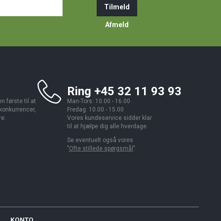
ail-
Tilmeld
resse
Afmeld
Ring +45 32 11 93 93
 første til at
Man-Tors: 10.00 - 16.00
 konkurrencer,
Fredag: 10.00 - 15.00
re.
Vores kundeservice sidder klar
til at hjælpe dig alle hverdage.
Se eventuelt også vores
"
Ofte stillede spørgsmål
".
KONTO