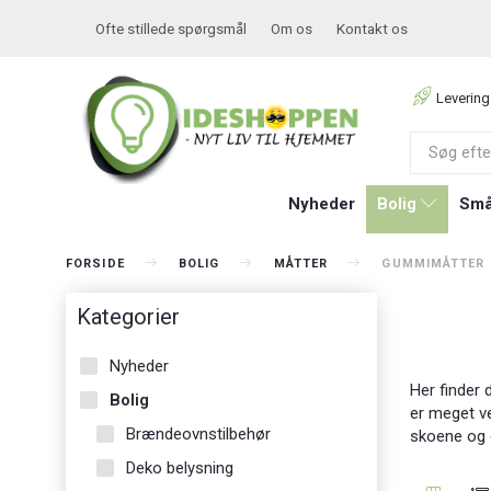
Ofte stillede spørgsmål
Om os
Kontakt os
Levering
Nyheder
Bolig
Små
FORSIDE
BOLIG
MÅTTER
GUMMIMÅTTER
Kategorier
Nyheder
Her finder 
Bolig
er meget ve
Brændeovnstilbehør
skoene og d
Deko belysning