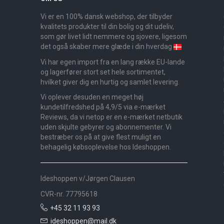
Vi er en 100% dansk webshop, der tilbyder
kvalitets produkter til din bolig og dit udeliv,
som gør livet lidt nemmere og sjovere, ligesom
det også skaber mere glæde i din hverdag
Vi har egen import fra en lang række EU-lande
og lagerfører stort set hele sortimentet,
hvilket giver dig en hurtig og samlet levering.
Vi oplever desuden en meget høj
kundetilfredshed på 4,9/5 via e-mærket
Reviews, da vi netop er en e-mærket netbutik
uden skjulte gebyrer og abonnementer. Vi
bestræber os på at give flest muligt en
behagelig købsoplevelse hos Ideshoppen.
Ideshoppen v/Jørgen Clausen
CVR-nr. 77795618
+45 32 11 93 93
ideshoppen@mail.dk