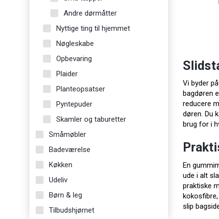
Andre dørmåtter
Nyttige ting til hjemmet
Nøgleskabe
Opbevaring
Slids
Plaider
Vi byder på
Planteopsatser
bagdøren el
reducere mæ
Pyntepuder
døren. Du k
Skamler og taburetter
brug for i
Småmøbler
Prakt
Badeværelse
Køkken
En gummimåt
ude i alt sl
Udeliv
praktiske m
Børn & leg
kokosfibre,
slip bagsid
Tilbudshjørnet