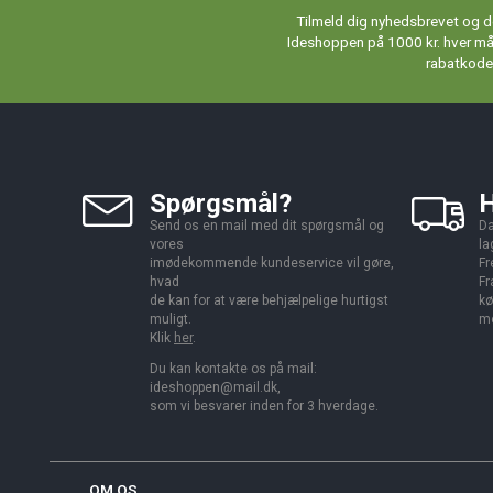
Tilmeld dig nyhedsbrevet og de
Ideshoppen på 1000 kr. hver måne
rabatkoder
Spørgsmål?
H
Send os en mail med dit spørgsmål og
Da
vores
la
imødekommende kundeservice vil gøre,
Fr
hvad
Fr
de kan for at være behjælpelige hurtigst
kø
muligt.
me
Klik
her
.
Du kan kontakte os på mail:
ideshoppen@mail.dk,
som vi besvarer inden for 3 hverdage.
OM OS