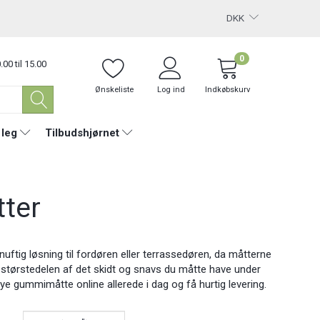
DKK
0
.00 til 15.00
Ønskeliste
Log ind
Indkøbskurv
 leg
Tilbudshjørnet
ter
uftig løsning til fordøren eller terrassedøren, da måtterne
 størstedelen af det skidt og snavs du måtte have under
ye gummimåtte online allerede i dag og få hurtig levering.