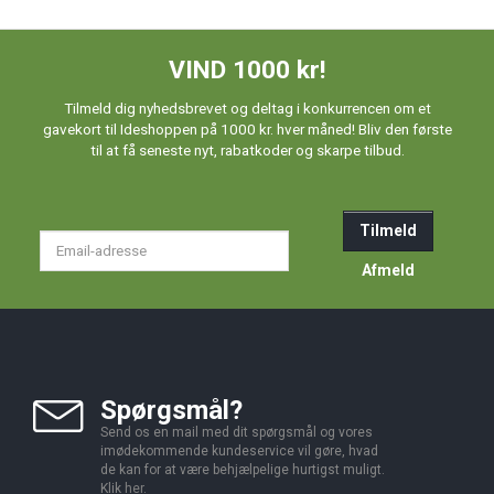
VIND 1000 kr!
Tilmeld dig nyhedsbrevet og deltag i konkurrencen om et
gavekort til Ideshoppen på 1000 kr. hver måned! Bliv den første
til at få seneste nyt, rabatkoder og skarpe tilbud.
Tilmeld
Email-
adresse
Afmeld
Spørgsmål?
Send os en mail med dit spørgsmål og vores
imødekommende kundeservice vil gøre, hvad
de kan for at være behjælpelige hurtigst muligt.
Klik
her
.