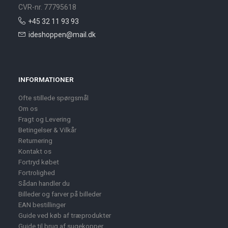
CVR-nr. 77795618
+45 32 11 93 93
ideshoppen@mail.dk
INFORMATIONER
Ofte stillede spørgsmål
Om os
Fragt og Levering
Betingelser & Vilkår
Returnering
Kontakt os
Fortryd købet
Fortrolighed
Sådan handler du
Billeder og farver på billeder
EAN bestillinger
Guide ved køb af træprodukter
Guide til brug af sugekopper