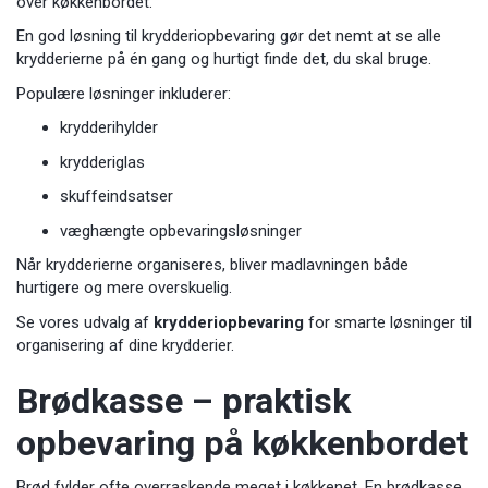
over køkkenbordet.
En god løsning til krydderiopbevaring gør det nemt at se alle
krydderierne på én gang og hurtigt finde det, du skal bruge.
Populære løsninger inkluderer:
krydderihylder
krydderiglas
skuffeindsatser
væghængte opbevaringsløsninger
Når krydderierne organiseres, bliver madlavningen både
hurtigere og mere overskuelig.
Se vores udvalg af
krydderiopbevaring
for smarte løsninger til
organisering af dine krydderier.
Brødkasse – praktisk
opbevaring på køkkenbordet
Brød fylder ofte overraskende meget i køkkenet. En brødkasse