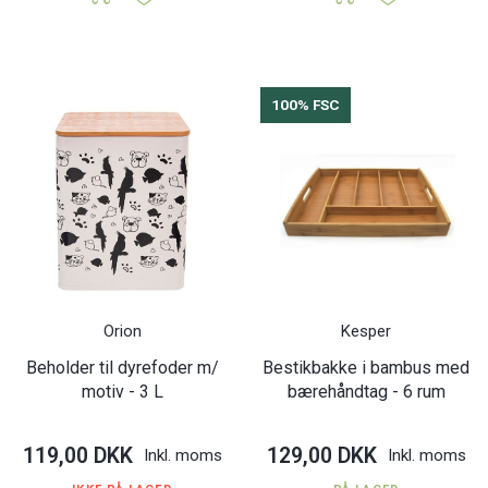
100% FSC
Orion
Kesper
Beholder til dyrefoder m/
Bestikbakke i bambus med
motiv - 3 L
bærehåndtag - 6 rum
119,00 DKK
129,00 DKK
Inkl. moms
Inkl. moms