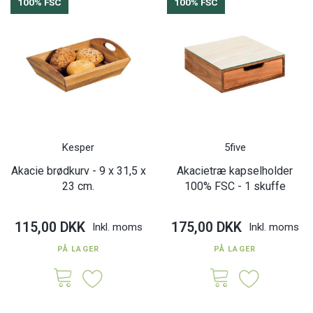
100% FSC
100% FSC
Kesper
5five
Akacie brødkurv - 9 x 31,5 x
Akacietræ kapselholder
23 cm.
100% FSC - 1 skuffe
115,00 DKK
175,00 DKK
Inkl. moms
Inkl. moms
PÅ LAGER
PÅ LAGER