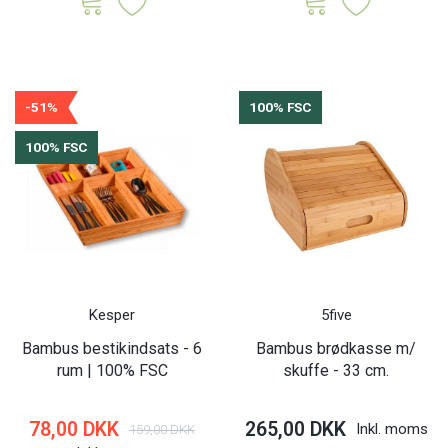
-51%
100% FSC
100% FSC
Kesper
5five
Bambus bestikindsats - 6
Bambus brødkasse m/
rum | 100% FSC
skuffe - 33 cm.
78,00 DKK
265,00 DKK
Inkl. moms
159,00 DKK