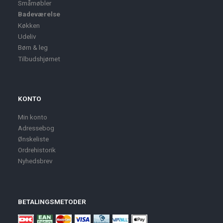
Småmøbler
Badeværelse
Køkken
Udeliv
Børn & leg
Tilbudshjørnet
KONTO
Min konto
Adressebog
Ønskeliste
Ordrehistorik
Nyhedsbrev
BETALINGSMETODER