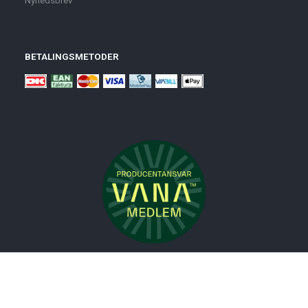
Nyhedsbrev
BETALINGSMETODER
Nyheder
Bolig
Småmøbler
Badeværelse