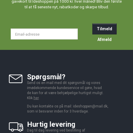
gavekort til Ideshoppen på 1000 kr. hver måned! Bliv den første
til at få seneste nyt, rabatkoder og skarpe tilbud.
Tilmeld
Email-
adresse
Afmeld
Spørgsmål?
Send os en mail med dit spørgsmål og vores
imødekommende kundeservice vil gøre, hvad
de kan for at være behjælpelige hurtigst muligt.
Klik
her
.
Du kan kontakte os på mail:
ideshoppen@mail.dk,
som vi besvarer inden for 3 hverdage.
Hurtig levering
Dag til dag levering ved bestilling af