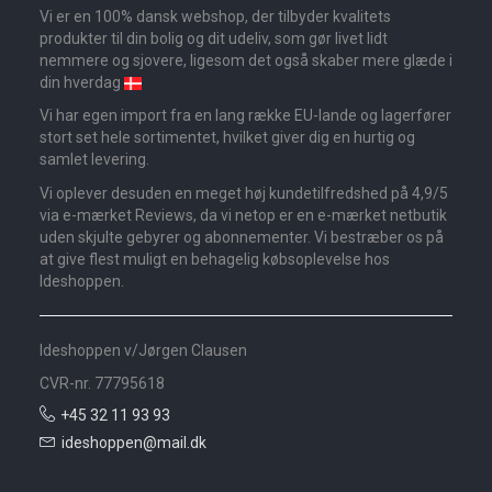
Vi er en 100% dansk webshop, der tilbyder kvalitets
produkter til din bolig og dit udeliv, som gør livet lidt
nemmere og sjovere, ligesom det også skaber mere glæde i
din hverdag
Vi har egen import fra en lang række EU-lande og lagerfører
stort set hele sortimentet, hvilket giver dig en hurtig og
samlet levering.
Vi oplever desuden en meget høj kundetilfredshed på 4,9/5
via e-mærket Reviews, da vi netop er en e-mærket netbutik
uden skjulte gebyrer og abonnementer. Vi bestræber os på
at give flest muligt en behagelig købsoplevelse hos
Ideshoppen.
Ideshoppen v/Jørgen Clausen
CVR-nr. 77795618
+45 32 11 93 93
ideshoppen@mail.dk